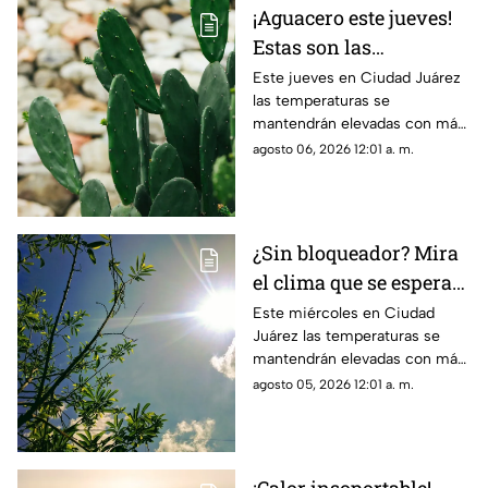
¡Aguacero este jueves!
Estas son las
probabilidades de
Este jueves en Ciudad Juárez
las temperaturas se
lluvia para el clima de
mantendrán elevadas con más
hoy en Ciudad Juárez
de 40 grados y probabilidad de
agosto 06, 2026 12:01 a. m.
lluvia
¿Sin bloqueador? Mira
el clima que se espera
para hoy, 5 de agosto,
Este miércoles en Ciudad
Juárez las temperaturas se
en Ciudad Juárez
mantendrán elevadas con más
de 40 grados
agosto 05, 2026 12:01 a. m.