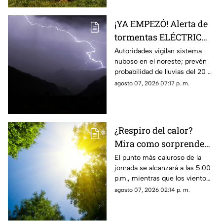
¡YA EMPEZÓ! Alerta de
tormentas ELÉCTRICAS
para este viernes se
Autoridades vigilan sistema
nuboso en el noreste; prevén
mantiene vigente:
probabilidad de lluvias del 20 al
Protección civil
30% con riesgo de granizo,
agosto 07, 2026 07:17 p. m.
descargas eléctricas e
inundaciones.
¿Respiro del calor?
Mira como sorprenderá
el clima de mañana 8
El punto más caluroso de la
jornada se alcanzará a las 5:00
de agosto, en Ciudad
p.m., mientras que los vientos
Juárez
registrarán velocidades de
agosto 07, 2026 02:14 p. m.
hasta 40 km/h en la franja
fronteriza.