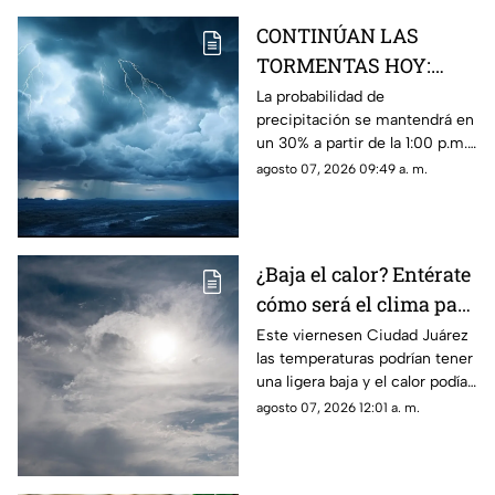
CONTINÚAN LAS
TORMENTAS HOY:
Mira las
La probabilidad de
precipitación se mantendrá en
probabilidades de
un 30% a partir de la 1:00 p.m.,
lluvia y VIENTOS para
acompañada de vientos de
agosto 07, 2026 09:49 a. m.
este viernes en Ciudad
hasta 57 km/h y una
Juárez
temperatura máxima de 38°C.
¿Baja el calor? Entérate
cómo será el clima para
hoy, 7 de agosto, en
Este viernesen Ciudad Juárez
las temperaturas podrían tener
Ciudad Juárez
una ligera baja y el calor podía
dar un respiro este viernes
agosto 07, 2026 12:01 a. m.