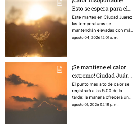
¡Calor insoportable!
Esto se espera para el
clima de hoy en Ciudad
Este martes en Ciudad Juárez
las temperaturas se
Juárez
mantendrán elevadas con más
de 40 grados
agosto 04, 2026 12:01 a. m.
¡Se mantiene el calor
extremo! Ciudad Juárez
tendrá hasta 38 grados
El punto más alto de calor se
registrará a las 5:00 de la
en el clima de este
tarde; la mañana ofrecerá un
domingo
ambiente más fresco con 26
agosto 01, 2026 02:18 p. m.
grados a las 8:00 a. m.