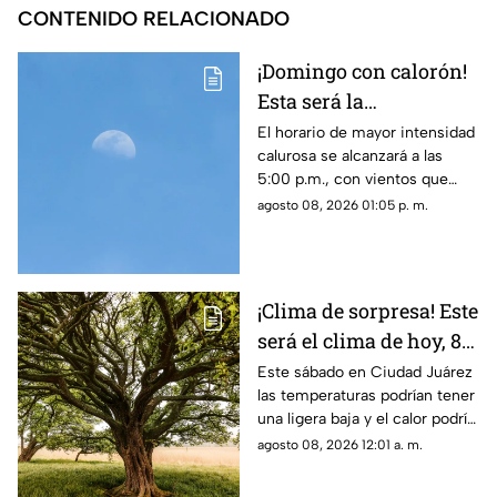
CONTENIDO RELACIONADO
¡Domingo con calorón!
Esta será la
temperatura máxima
El horario de mayor intensidad
calurosa se alcanzará a las
para el clima de
5:00 p.m., con vientos que
mañana en Ciudad
podrían registrar velocidades
agosto 08, 2026 01:05 p. m.
Juárez
de hasta 41 km/h en la región.
¡Clima de sorpresa! Este
será el clima de hoy, 8
de agosto, en Ciudad
Este sábado en Ciudad Juárez
las temperaturas podrían tener
Juárez
una ligera baja y el calor podría
dar un respiro
agosto 08, 2026 12:01 a. m.