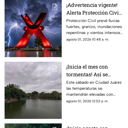
la noche
¡Advertencia vigente!
Alerta Protección Civil
por tormentas y posible
Protección Civil prevé lluvias
fuertes, granizo, inundaciones
caída de granizo este
repentinas y vientos intensos
sábado
desde el mediodía de este
agosto 01, 2026 10:48 a. m.
sábado hasta los primeros
minutos del domingo.
¡Inicia el mes con
tormentas! Así se
espera el clima para
Este sábado en Ciudad Juárez
las temperaturas se
hoy, 1 de agosto en
mantendrán elevadas con
Ciudad Juárez
cerca de 40 grados y
agosto 01, 2026 12:02 a. m.
probabilidad de lluvias