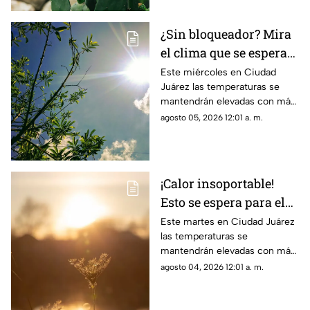
¿Sin bloqueador? Mira
el clima que se espera
para hoy, 5 de agosto,
Este miércoles en Ciudad
Juárez las temperaturas se
en Ciudad Juárez
mantendrán elevadas con más
de 40 grados
agosto 05, 2026 12:01 a. m.
¡Calor insoportable!
Esto se espera para el
clima de hoy en Ciudad
Este martes en Ciudad Juárez
las temperaturas se
Juárez
mantendrán elevadas con más
de 40 grados
agosto 04, 2026 12:01 a. m.