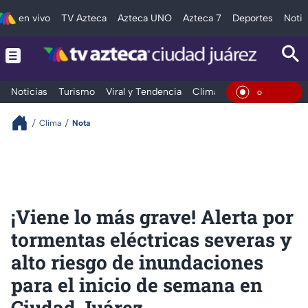
en vivo
TV Azteca
Azteca UNO
Azteca 7
Deportes
Notic
Noticias
Turismo
Viral y Tendencia
Clima
Deportes
Espec
En Viv
Clima
Nota
¡Viene lo más grave! Alerta por
tormentas eléctricas severas y
alto riesgo de inundaciones
para el inicio de semana en
Ciudad Juárez