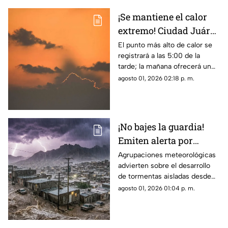
¡Se mantiene el calor
extremo! Ciudad Juárez
tendrá hasta 38 grados
El punto más alto de calor se
registrará a las 5:00 de la
en el clima de este
tarde; la mañana ofrecerá un
domingo
ambiente más fresco con 26
agosto 01, 2026 02:18 p. m.
grados a las 8:00 a. m.
¡No bajes la guardia!
Emiten alerta por
monzón y riesgo de
Agrupaciones meteorológicas
advierten sobre el desarrollo
inundaciones en
de tormentas aisladas desde
Ciudad Juárez y El Paso
las 12:00 p. m.,
agosto 01, 2026 01:04 p. m.
concentrándose la mayor
probabilidad de lluvia entre las
5:00 de la tarde y las 10:00 de