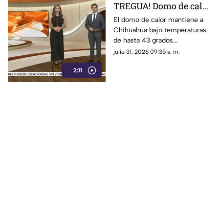
TREGUA! Domo de calor
dispara el termómetro
El domo de calor mantiene a
Chihuahua bajo temperaturas
hasta los 43 grados y
de hasta 43 grados
pone vidas en riesgo
centígrados, aumentando el
julio 31, 2026 09:35 a. m.
riesgo de golpe de calor,
2:11
deshidratación y otras
afectaciones por la exposición
prolongada al sol