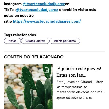
Instagram
@tvaztecaciudadjuarez
en
TikTok
@tvaztecaciudadjuarez
o también visita más
notas en nuestro
sitio
https://www.aztecaciudadjuarez.com/
Tags relacionados
Notas
Ciudad Juárez
Alerta por clima
CONTENIDO RELACIONADO
¡Aguacero este jueves!
Estas son las
probabilidades de
Este jueves en Ciudad Juárez
las temperaturas se
lluvia para el clima de
mantendrán elevadas con más
hoy en Ciudad Juárez
de 40 grados y probabilidad de
agosto 06, 2026 12:01 a. m.
lluvia