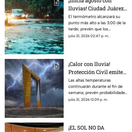
¡Inicia agosto con
lluvias! Ciudad Juárez
empieza este mes con
El termómetro alcanzará su
punto más alto a las 3:00 de la
temperaturas de hasta
tarde; prevén que los
39°C y probabilidad de
chubascos y tormentas se
julio 31, 2026 02:47 p. m.
TORMENTAS
concentren durante la noche
de este sábado.
¡Calor con lluvia!
Protección Civil emite
alerta preventiva por
Las altas temperaturas
continuarán durante el fin de
calor extremo y
semana; prevén probabilidades
posibles tormentas
de lluvia de hasta un 40 por
julio 31, 2026 12:09 p. m.
HOY en Ciudad Juárez
ciento para la tarde y noche de
este viernes.
¡EL SOL NO DA