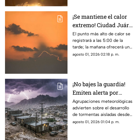
¡Se mantiene el calor
extremo! Ciudad Juárez
tendrá hasta 38 grados
El punto más alto de calor se
registrará a las 5:00 de la
en el clima de este
tarde; la mañana ofrecerá un
domingo
ambiente más fresco con 26
agosto 01, 2026 02:18 p. m.
grados a las 8:00 a. m.
¡No bajes la guardia!
Emiten alerta por
monzón y riesgo de
Agrupaciones meteorológicas
advierten sobre el desarrollo
inundaciones en
de tormentas aisladas desde
Ciudad Juárez y El Paso
las 12:00 p. m.,
agosto 01, 2026 01:04 p. m.
concentrándose la mayor
probabilidad de lluvia entre las