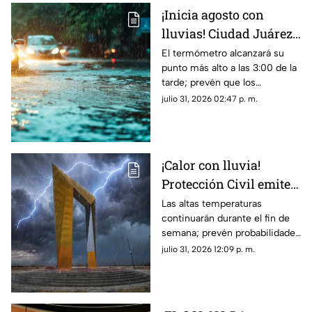
¡Inicia agosto con
lluvias! Ciudad Juárez
empieza este mes con
El termómetro alcanzará su
punto más alto a las 3:00 de la
temperaturas de hasta
tarde; prevén que los
39°C y probabilidad de
chubascos y tormentas se
julio 31, 2026 02:47 p. m.
TORMENTAS
concentren durante la noche
de este sábado.
¡Calor con lluvia!
Protección Civil emite
alerta preventiva por
Las altas temperaturas
continuarán durante el fin de
calor extremo y
semana; prevén probabilidades
posibles tormentas
de lluvia de hasta un 40 por
julio 31, 2026 12:09 p. m.
HOY en Ciudad Juárez
ciento para la tarde y noche de
este viernes.