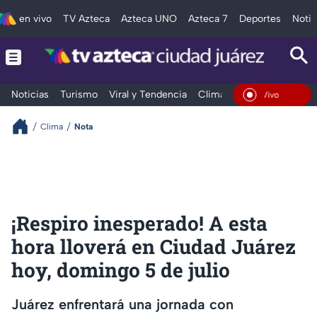
en vivo
TV Azteca
Azteca UNO
Azteca 7
Deportes
Notic
Noticias
Turismo
Viral y Tendencia
Clima
Deportes
Espec
En Vivo
Clima
Nota
¡Respiro inesperado! A esta
hora lloverá en Ciudad Juárez
hoy, domingo 5 de julio
Juárez enfrentará una jornada con