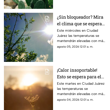
¿Sin bloqueador? Mira
el clima que se espera
para hoy, 5 de agosto,
Este miércoles en Ciudad
Juárez las temperaturas se
en Ciudad Juárez
mantendrán elevadas con más
de 40 grados
agosto 05, 2026 12:01 a. m.
¡Calor insoportable!
Esto se espera para el
clima de hoy en Ciudad
Este martes en Ciudad Juárez
las temperaturas se
Juárez
mantendrán elevadas con más
de 40 grados
agosto 04, 2026 12:01 a. m.