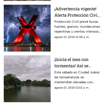
5:00 de la tarde y las 10:00 de
la noche
¡Advertencia vigente!
Alerta Protección Civil
por tormentas y posible
Protección Civil prevé lluvias
fuertes, granizo, inundaciones
caída de granizo este
repentinas y vientos intensos
sábado
desde el mediodía de este
agosto 01, 2026 10:48 a. m.
sábado hasta los primeros
minutos del domingo.
¡Inicia el mes con
tormentas! Así se
espera el clima para
Este sábado en Ciudad Juárez
las temperaturas se
hoy, 1 de agosto en
mantendrán elevadas con
Ciudad Juárez
cerca de 40 grados y
agosto 01, 2026 12:02 a. m.
probabilidad de lluvias