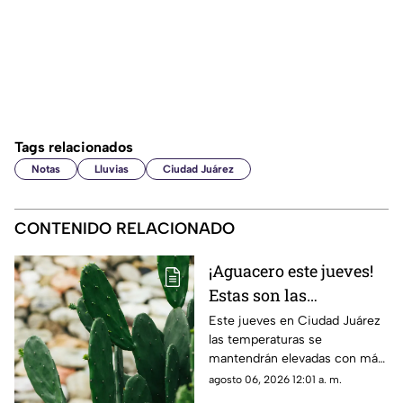
Tags relacionados
Notas
Lluvias
Ciudad Juárez
CONTENIDO RELACIONADO
¡Aguacero este jueves!
Estas son las
probabilidades de
Este jueves en Ciudad Juárez
las temperaturas se
lluvia para el clima de
mantendrán elevadas con más
hoy en Ciudad Juárez
de 40 grados y probabilidad de
agosto 06, 2026 12:01 a. m.
lluvia