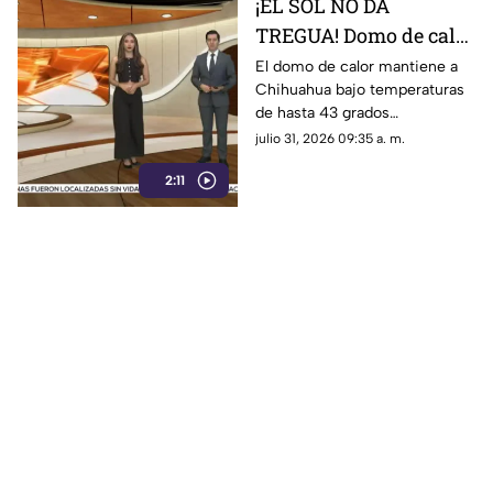
¡EL SOL NO DA
TREGUA! Domo de calor
dispara el termómetro
El domo de calor mantiene a
Chihuahua bajo temperaturas
hasta los 43 grados y
de hasta 43 grados
pone vidas en riesgo
centígrados, aumentando el
julio 31, 2026 09:35 a. m.
riesgo de golpe de calor,
2:11
deshidratación y otras
afectaciones por la exposición
prolongada al sol