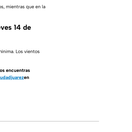
s, mientras que en la
eves 14 de
ínima. Los vientos
nos encuentras
udadjuarez
en