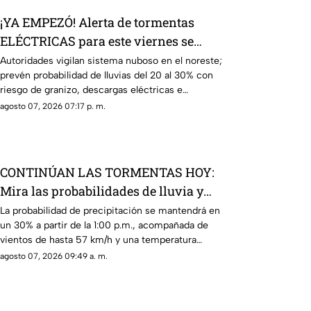
¡YA EMPEZÓ! Alerta de tormentas
ELÉCTRICAS para este viernes se
mantiene vigente: Protección civil
Autoridades vigilan sistema nuboso en el noreste;
prevén probabilidad de lluvias del 20 al 30% con
riesgo de granizo, descargas eléctricas e
inundaciones.
agosto 07, 2026 07:17 p. m.
CONTINÚAN LAS TORMENTAS HOY:
Mira las probabilidades de lluvia y
VIENTOS para este viernes en Ciudad
La probabilidad de precipitación se mantendrá en
un 30% a partir de la 1:00 p.m., acompañada de
Juárez
vientos de hasta 57 km/h y una temperatura
máxima de 38°C.
agosto 07, 2026 09:49 a. m.