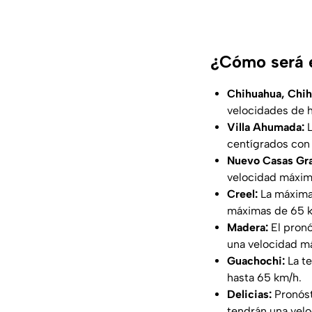
¿Cómo será e
Chihuahua, Chih
velocidades de h
Villa Ahumada:
centígrados con 
Nuevo Casas Gr
velocidad máxim
Creel:
La máxima
máximas de 65 
Madera:
El pron
una velocidad má
Guachochi:
La t
hasta 65 km/h.
Delicias:
Pronóst
tendrán una velo