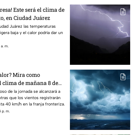
resa! Este será el clima de
to, en Ciudad Juárez
udad Juárez las temperaturas
igera baja y el calor podría dar un
 a. m.
calor? Mira como
l clima de mañana 8 de
udad Juárez
oso de la jornada se alcanzará a
tras que los vientos registrarán
ta 40 km/h en la franja fronteriza.
 p. m.