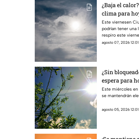
¿Baja el calor
clima para hoy
Juárez
Este viernesen Ci
podrían tener una l
respiro este viern
agosto 07, 2026 12:01
¿Sin bloqueado
espera para ho
Juárez
Este miércoles en
se mantendrán ele
agosto 05, 2026 12:01