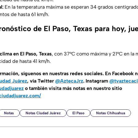
al:
En la temperatura máxima se esperan 34 grados centígrado
ntos de hasta 61 km/h.
ronóstico de El Paso, Texas para hoy, ju
 clima en El Paso, Texas
, con 37°C como máxima y 21°C en la m
cidad de hasta 41 km/h.
ormación, síguenos en nuestras redes sociales. En Facebook 
udad Juárez
, vía Twitter
@AztecaJrz
. Instagram
@tvaztecaci
udadjuarez
o también visita más notas en nuestro sitio
ciudadjuarez.com/
Notas
Notas Ciudad Juárez
El Paso
Notas Chihuahua