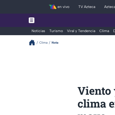
en vivo
TV Azteca
Aztec
Noticias
Turismo
Viral y Tendencia
Clima
D
Clima
Nota
Viento 
clima e