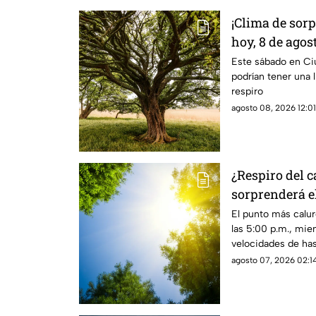
¡Clima de sorp
hoy, 8 de agos
Este sábado en Ci
podrían tener una l
respiro
agosto 08, 2026 12:01
¿Respiro del 
sorprenderá e
agosto, en Ci
El punto más calur
las 5:00 p.m., mien
velocidades de has
agosto 07, 2026 02:14