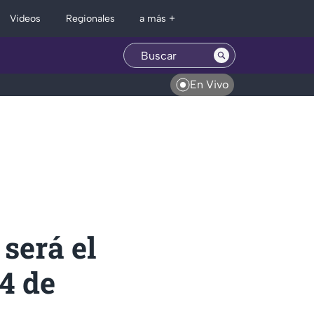
Regionales
Videos
a más +
En Vivo
 será el
4 de