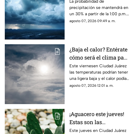
Mira las
La probabilidad de
precipitación se mantendrá en
probabilidades de
un 30% a partir de la 1:00 p.m.,
lluvia y VIENTOS para
acompañada de vientos de
agosto 07, 2026 09:49 a. m.
este viernes en Ciudad
hasta 57 km/h y una
Juárez
temperatura máxima de 38°C.
¿Baja el calor? Entérate
cómo será el clima para
hoy, 7 de agosto, en
Este viernesen Ciudad Juárez
las temperaturas podrían tener
Ciudad Juárez
una ligera baja y el calor podía
dar un respiro este viernes
agosto 07, 2026 12:01 a. m.
¡Aguacero este jueves!
Estas son las
probabilidades de
Este jueves en Ciudad Juárez