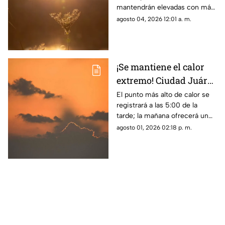
mantendrán elevadas con más
de 40 grados
agosto 04, 2026 12:01 a. m.
¡Se mantiene el calor
extremo! Ciudad Juárez
tendrá hasta 38 grados
El punto más alto de calor se
registrará a las 5:00 de la
en el clima de este
tarde; la mañana ofrecerá un
domingo
ambiente más fresco con 26
agosto 01, 2026 02:18 p. m.
grados a las 8:00 a. m.