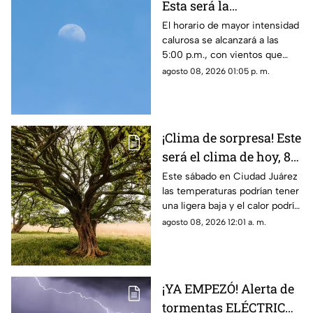
Esta será la
temperatura máxima
El horario de mayor intensidad
calurosa se alcanzará a las
para el clima de
5:00 p.m., con vientos que
mañana en Ciudad
podrían registrar velocidades
agosto 08, 2026 01:05 p. m.
Juárez
de hasta 41 km/h en la región.
¡Clima de sorpresa! Este
será el clima de hoy, 8
de agosto, en Ciudad
Este sábado en Ciudad Juárez
las temperaturas podrían tener
Juárez
una ligera baja y el calor podría
dar un respiro
agosto 08, 2026 12:01 a. m.
¡YA EMPEZÓ! Alerta de
tormentas ELÉCTRICAS