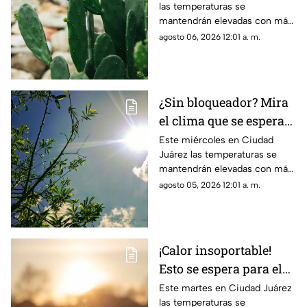
las temperaturas se
lluvia para el clima de
mantendrán elevadas con más
hoy en Ciudad Juárez
de 40 grados y probabilidad de
agosto 06, 2026 12:01 a. m.
lluvia
¿Sin bloqueador? Mira
el clima que se espera
para hoy, 5 de agosto,
Este miércoles en Ciudad
Juárez las temperaturas se
en Ciudad Juárez
mantendrán elevadas con más
de 40 grados
agosto 05, 2026 12:01 a. m.
¡Calor insoportable!
Esto se espera para el
clima de hoy en Ciudad
Este martes en Ciudad Juárez
las temperaturas se
Juárez