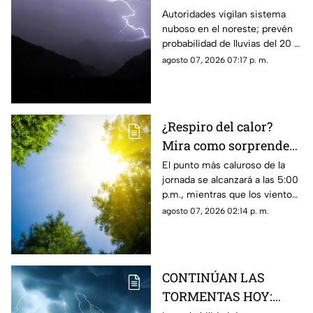
para este viernes se
Autoridades vigilan sistema
nuboso en el noreste; prevén
mantiene vigente:
probabilidad de lluvias del 20 al
Protección civil
30% con riesgo de granizo,
agosto 07, 2026 07:17 p. m.
descargas eléctricas e
inundaciones.
¿Respiro del calor?
Mira como sorprenderá
el clima de mañana 8
El punto más caluroso de la
jornada se alcanzará a las 5:00
de agosto, en Ciudad
p.m., mientras que los vientos
Juárez
registrarán velocidades de
agosto 07, 2026 02:14 p. m.
hasta 40 km/h en la franja
fronteriza.
CONTINÚAN LAS
TORMENTAS HOY: