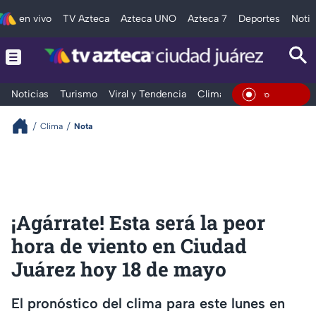
en vivo
TV Azteca
Azteca UNO
Azteca 7
Deportes
Notic
Noticias
Turismo
Viral y Tendencia
Clima
Deportes
Espec
En Vivo
Clima
Nota
¡Agárrate! Esta será la peor
hora de viento en Ciudad
Juárez hoy 18 de mayo
El pronóstico del clima para este lunes en