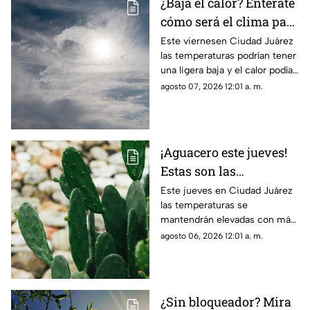
¿Baja el calor? Entérate
cómo será el clima para
hoy, 7 de agosto, en
Este viernesen Ciudad Juárez
las temperaturas podrían tener
Ciudad Juárez
una ligera baja y el calor podía
dar un respiro este viernes
agosto 07, 2026 12:01 a. m.
¡Aguacero este jueves!
Estas son las
probabilidades de
Este jueves en Ciudad Juárez
las temperaturas se
lluvia para el clima de
mantendrán elevadas con más
hoy en Ciudad Juárez
de 40 grados y probabilidad de
agosto 06, 2026 12:01 a. m.
lluvia
¿Sin bloqueador? Mira