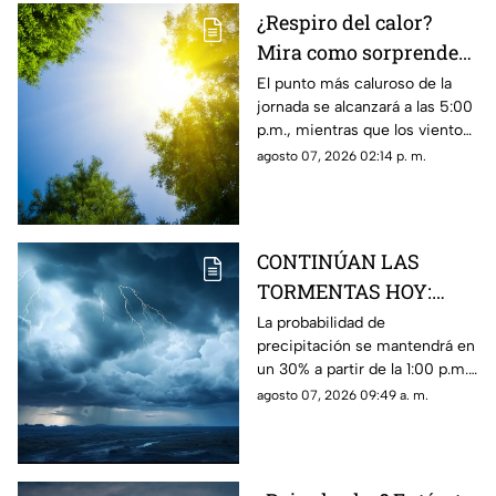
¿Respiro del calor?
Mira como sorprenderá
el clima de mañana 8
El punto más caluroso de la
jornada se alcanzará a las 5:00
de agosto, en Ciudad
p.m., mientras que los vientos
Juárez
registrarán velocidades de
agosto 07, 2026 02:14 p. m.
hasta 40 km/h en la franja
fronteriza.
CONTINÚAN LAS
TORMENTAS HOY:
Mira las
La probabilidad de
precipitación se mantendrá en
probabilidades de
un 30% a partir de la 1:00 p.m.,
lluvia y VIENTOS para
acompañada de vientos de
agosto 07, 2026 09:49 a. m.
este viernes en Ciudad
hasta 57 km/h y una
Juárez
temperatura máxima de 38°C.