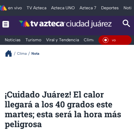
en vivo
TV Azteca
Azteca UNO
Azteca 7
Deportes
Notic
Noticias
Turismo
Viral y Tendencia
Clima
Deportes
Espec
En Viv
Clima
Nota
¡Cuidado Juárez! El calor
llegará a los 40 grados este
martes; esta será la hora más
peligrosa