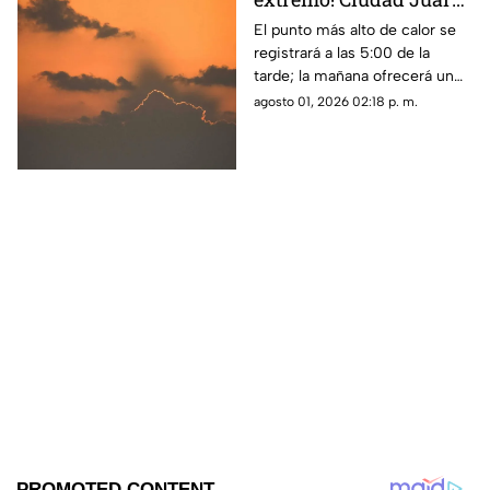
tendrá hasta 38 grados
El punto más alto de calor se
registrará a las 5:00 de la
en el clima de este
tarde; la mañana ofrecerá un
domingo
ambiente más fresco con 26
agosto 01, 2026 02:18 p. m.
grados a las 8:00 a. m.