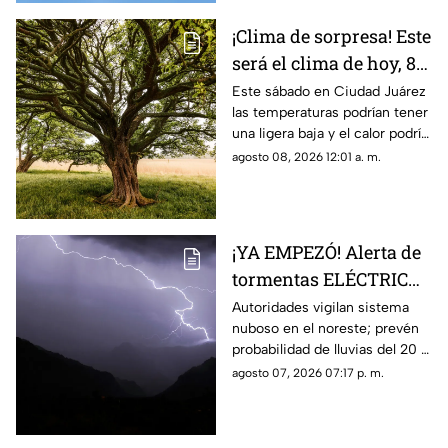
¡Clima de sorpresa! Este
será el clima de hoy, 8
de agosto, en Ciudad
Este sábado en Ciudad Juárez
las temperaturas podrían tener
Juárez
una ligera baja y el calor podría
dar un respiro
agosto 08, 2026 12:01 a. m.
¡YA EMPEZÓ! Alerta de
tormentas ELÉCTRICAS
para este viernes se
Autoridades vigilan sistema
nuboso en el noreste; prevén
mantiene vigente:
probabilidad de lluvias del 20 al
Protección civil
30% con riesgo de granizo,
agosto 07, 2026 07:17 p. m.
descargas eléctricas e
inundaciones.