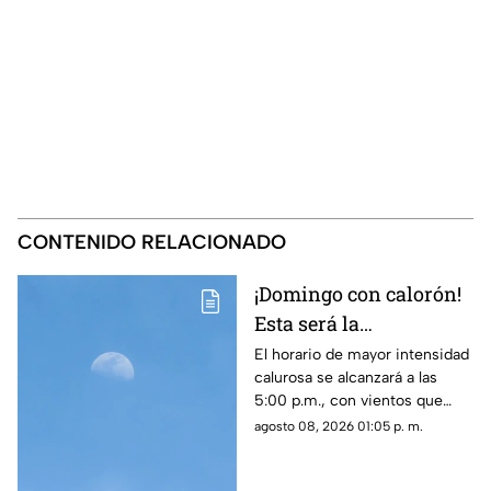
CONTENIDO RELACIONADO
¡Domingo con calorón!
Esta será la
temperatura máxima
El horario de mayor intensidad
calurosa se alcanzará a las
para el clima de
5:00 p.m., con vientos que
mañana en Ciudad
podrían registrar velocidades
agosto 08, 2026 01:05 p. m.
Juárez
de hasta 41 km/h en la región.