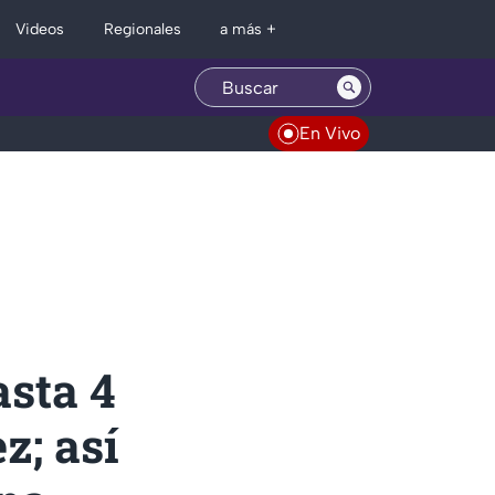
Regionales
Videos
a más +
En Vivo
asta 4
z; así