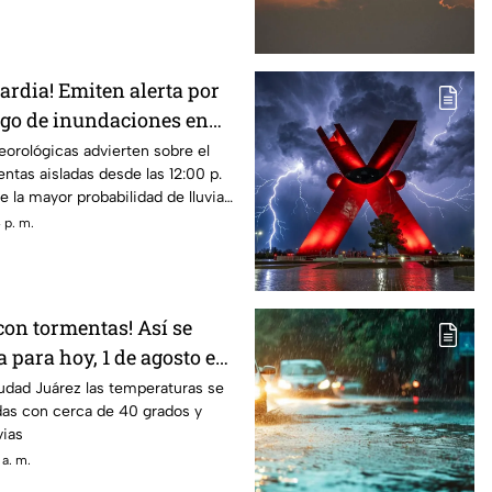
uardia! Emiten alerta por
go de inundaciones en
 y El Paso
orológicas advierten sobre el
ntas aisladas desde las 12:00 p.
 la mayor probabilidad de lluvia
a tarde y las 10:00 de la noche
 p. m.
 con tormentas! Así se
a para hoy, 1 de agosto en
z
udad Juárez las temperaturas se
as con cerca de 40 grados y
vias
 a. m.