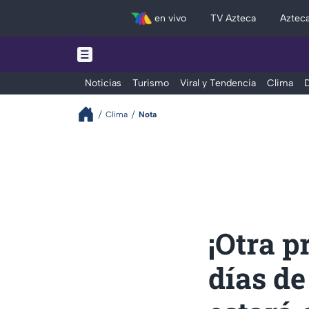
en vivo
TV Azteca
Aztec
Noticias
Turismo
Viral y Tendencia
Clima
D
Clima
Nota
¡Otra p
días de