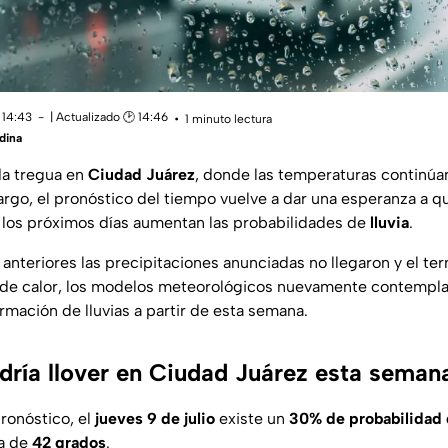
 14:43
| Actualizado 🕑 14:46
1 minuto lectura
dina
a tregua en
Ciudad Juárez
, donde las temperaturas continúa
argo, el pronóstico del tiempo vuelve a dar una esperanza a 
a los próximos días aumentan las probabilidades de
lluvia
.
anteriores las precipitaciones anunciadas no llegaron y el te
de calor, los modelos meteorológicos nuevamente contempl
ormación de lluvias a partir de esta semana.
dría llover en Ciudad Juárez esta seman
ronóstico, el
jueves 9 de julio
existe un
30% de probabilidad d
a de
42 grados
.