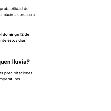
 probabilidad de
na máxima cercana a
el
domingo 12 de
nte estos días
uen lluvia?
as precipitaciones
emperaturas.