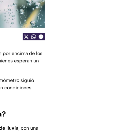
n por encima de los
quienes esperan un
rmómetro siguió
an condiciones
a?
e lluvia
, con una