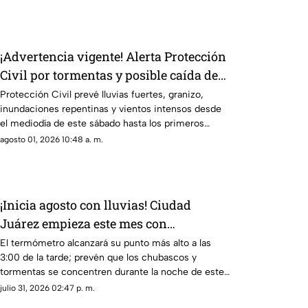
¡Advertencia vigente! Alerta Protección
Civil por tormentas y posible caída de
granizo este sábado
Protección Civil prevé lluvias fuertes, granizo,
inundaciones repentinas y vientos intensos desde
el mediodía de este sábado hasta los primeros
minutos del domingo.
agosto 01, 2026 10:48 a. m.
¡Inicia agosto con lluvias! Ciudad
Juárez empieza este mes con
temperaturas de hasta 39°C y
El termómetro alcanzará su punto más alto a las
3:00 de la tarde; prevén que los chubascos y
probabilidad de TORMENTAS
tormentas se concentren durante la noche de este
sábado.
julio 31, 2026 02:47 p. m.