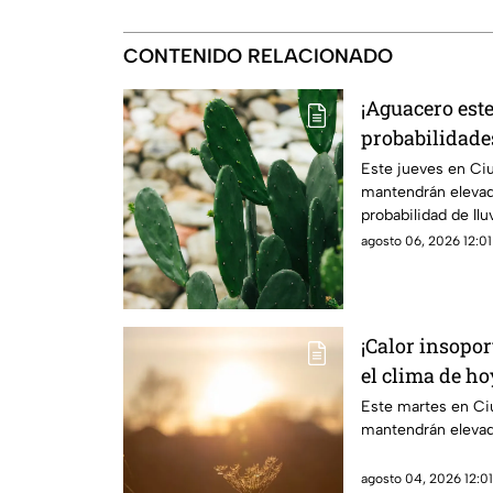
CONTENIDO RELACIONADO
¡Aguacero este
probabilidades
de hoy en Ciu
Este jueves en Ci
mantendrán elevad
probabilidad de llu
agosto 06, 2026 12:01
¡Calor insopor
el clima de h
Este martes en Ci
mantendrán eleva
agosto 04, 2026 12:01