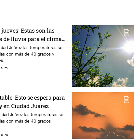
 jueves! Estas son las
 de lluvia para el clima
dad Juárez
udad Juárez las temperaturas se
as con más de 40 grados y
via
 a. m.
table! Esto se espera para
oy en Ciudad Juárez
udad Juárez las temperaturas se
das con más de 40 grados
 a. m.