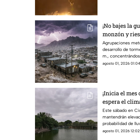
¡No bajes la g
monzón y ries
Ciudad Juárez
Agrupaciones mete
desarrollo de torme
m., concentrándose
entre las 5:00 de l
agosto 01, 2026 01:04
¡Inicia el mes
espera el clim
Ciudad Juáre
Este sábado en Ci
mantendrán elevad
probabilidad de llu
agosto 01, 2026 12:02