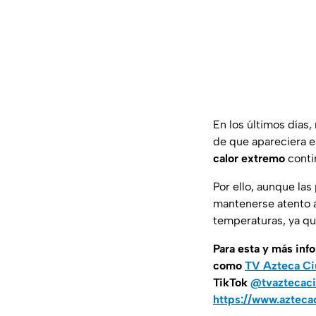
En los últimos días
de que apareciera en
calor extremo
conti
Por ello, aunque la
mantenerse atento a 
temperaturas, ya que
Para esta
y más inf
como
TV Azteca Ci
TikTok
@tvaztecaci
https://www.azteca