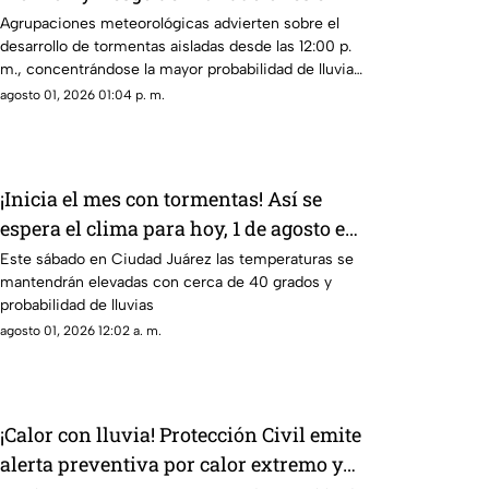
Ciudad Juárez y El Paso
Agrupaciones meteorológicas advierten sobre el
desarrollo de tormentas aisladas desde las 12:00 p.
m., concentrándose la mayor probabilidad de lluvia
entre las 5:00 de la tarde y las 10:00 de la noche
agosto 01, 2026 01:04 p. m.
¡Inicia el mes con tormentas! Así se
espera el clima para hoy, 1 de agosto en
Ciudad Juárez
Este sábado en Ciudad Juárez las temperaturas se
mantendrán elevadas con cerca de 40 grados y
probabilidad de lluvias
agosto 01, 2026 12:02 a. m.
¡Calor con lluvia! Protección Civil emite
alerta preventiva por calor extremo y