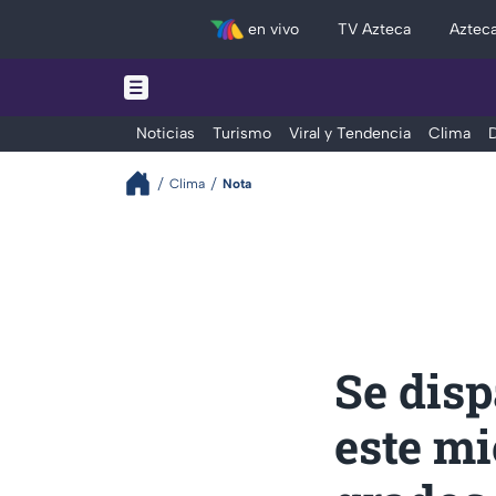
en vivo
TV Azteca
Aztec
Noticias
Turismo
Viral y Tendencia
Clima
D
Clima
Nota
Se disp
este mi