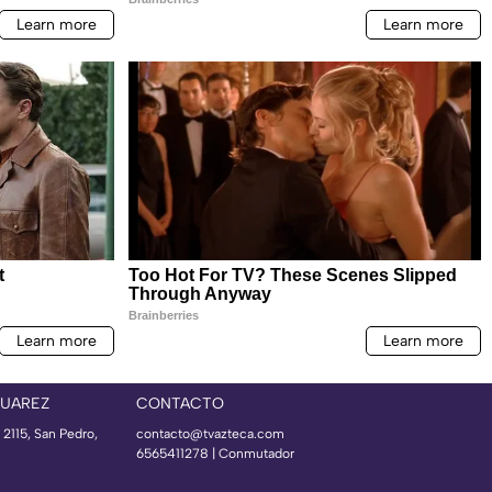
JUAREZ
CONTACTO
 2115, San Pedro,
contacto@tvazteca.com
6565411278 | Conmutador