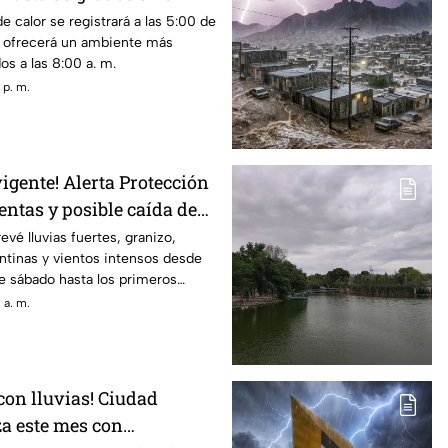
 domingo
e calor se registrará a las 5:00 de
a ofrecerá un ambiente más
os a las 8:00 a. m.
 p. m.
igente! Alerta Protección
entas y posible caída de
sábado
evé lluvias fuertes, granizo,
ntinas y vientos intensos desde
e sábado hasta los primeros
go.
 a. m.
 con lluvias! Ciudad
a este mes con