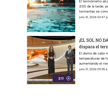
temperaturas 
El termómetro alca
3:00 de la tarde; 
probabilidad
tormentas se conc
sábado.
julio 31, 2026 02:47 p
¡EL SOL NO D
dispara el te
grados y pone
El domo de calor 
temperaturas de h
aumentando el ries
deshidratación y o
julio 31, 2026 09:35 a
exposición prolong
2:11