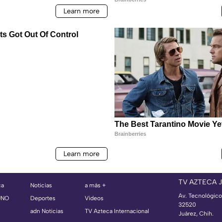
TV AZTECA 
ca
Noticias
a más +
Av. Tecnológico
UNO
Deportes
Videos
32520
adn Noticias
TV Azteca Internacional
Juárez, Chih.