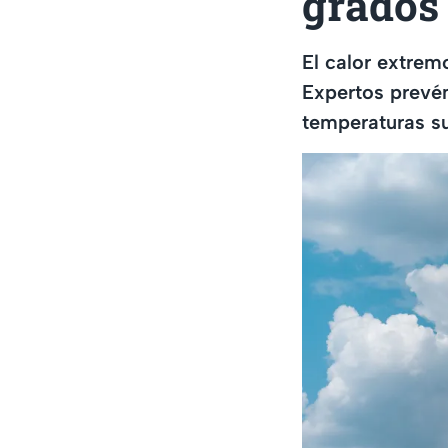
grados
El calor extrem
Expertos prevé
temperaturas su