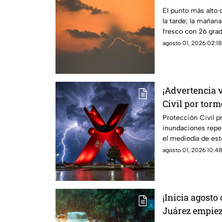
clima de este
El punto más alto d
la tarde; la mañan
fresco con 26 grad
agosto 01, 2026 02:18
¡Advertencia v
Civil por torm
granizo este 
Protección Civil pr
inundaciones repe
el mediodía de est
minutos del domin
agosto 01, 2026 10:48
¡Inicia agosto
Juárez empiez