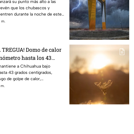
de hasta 39°C y
nzará su punto más alto a las
prevén que los chubascos y
 de TORMENTAS
entren durante la noche de este
. m.
A TREGUA! Domo de calor
rmómetro hasta los 43
 vidas en riesgo
mantiene a Chihuahua bajo
asta 43 grados centígrados,
go de golpe de calor,
tras afectaciones por la
. m.
ada al sol