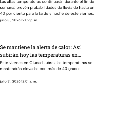
posibles tormentas HOY en Ciudad
Las altas temperaturas continuarán durante el fin de
semana; prevén probabilidades de lluvia de hasta un
Juárez
40 por ciento para la tarde y noche de este viernes.
julio 31, 2026 12:09 p. m.
Se mantiene la alerta de calor: Así
subirán hoy las temperaturas en
Ciudad Juárez para el clima de este
Este viernes en Ciudad Juárez las temperaturas se
mantendrán elevadas con más de 40 grados
viernes
julio 31, 2026 12:01 a. m.