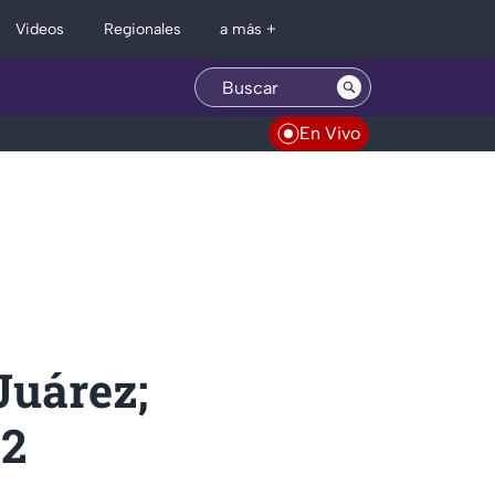
Regionales
Videos
a más +
En Vivo
Juárez;
42