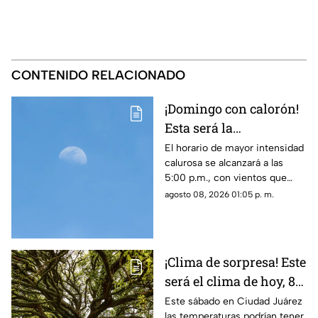
CONTENIDO RELACIONADO
¡Domingo con calorón!
Esta será la
temperatura máxima
El horario de mayor intensidad
calurosa se alcanzará a las
para el clima de
5:00 p.m., con vientos que
mañana en Ciudad
podrían registrar velocidades
agosto 08, 2026 01:05 p. m.
Juárez
de hasta 41 km/h en la región.
¡Clima de sorpresa! Este
será el clima de hoy, 8
de agosto, en Ciudad
Este sábado en Ciudad Juárez
las temperaturas podrían tener