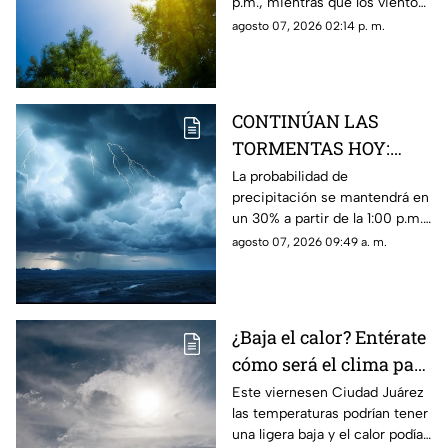
p.m., mientras que los vientos
Juárez
registrarán velocidades de
agosto 07, 2026 02:14 p. m.
hasta 40 km/h en la franja
fronteriza.
CONTINÚAN LAS
TORMENTAS HOY:
Mira las
La probabilidad de
precipitación se mantendrá en
probabilidades de
un 30% a partir de la 1:00 p.m.,
lluvia y VIENTOS para
acompañada de vientos de
agosto 07, 2026 09:49 a. m.
este viernes en Ciudad
hasta 57 km/h y una
Juárez
temperatura máxima de 38°C.
¿Baja el calor? Entérate
cómo será el clima para
hoy, 7 de agosto, en
Este viernesen Ciudad Juárez
las temperaturas podrían tener
Ciudad Juárez
una ligera baja y el calor podía