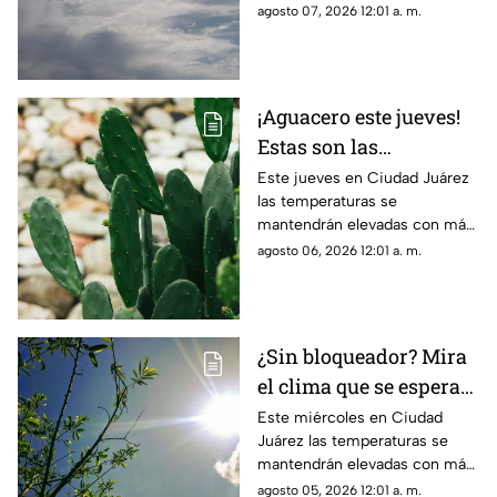
dar un respiro este viernes
agosto 07, 2026 12:01 a. m.
¡Aguacero este jueves!
Estas son las
probabilidades de
Este jueves en Ciudad Juárez
las temperaturas se
lluvia para el clima de
mantendrán elevadas con más
hoy en Ciudad Juárez
de 40 grados y probabilidad de
agosto 06, 2026 12:01 a. m.
lluvia
¿Sin bloqueador? Mira
el clima que se espera
para hoy, 5 de agosto,
Este miércoles en Ciudad
Juárez las temperaturas se
en Ciudad Juárez
mantendrán elevadas con más
de 40 grados
agosto 05, 2026 12:01 a. m.