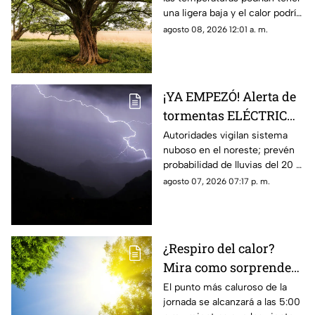
Juárez
una ligera baja y el calor podría
dar un respiro
agosto 08, 2026 12:01 a. m.
¡YA EMPEZÓ! Alerta de
tormentas ELÉCTRICAS
para este viernes se
Autoridades vigilan sistema
nuboso en el noreste; prevén
mantiene vigente:
probabilidad de lluvias del 20 al
Protección civil
30% con riesgo de granizo,
agosto 07, 2026 07:17 p. m.
descargas eléctricas e
inundaciones.
¿Respiro del calor?
Mira como sorprenderá
el clima de mañana 8
El punto más caluroso de la
jornada se alcanzará a las 5:00
de agosto, en Ciudad