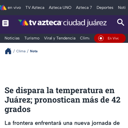
en vivo
TV Azteca
Azteca UNO
Azteca 7
Deportes
Notic
Noticias
Turismo
Viral y Tendencia
Clima
Deportes
Espec
En Vivo
Clima
Nota
Se dispara la temperatura en
Juárez; pronostican más de 42
grados
La frontera enfrentará una nueva jornada de