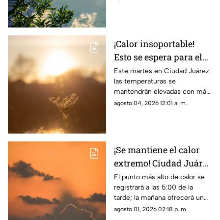
¡Calor insoportable!
Esto se espera para el
clima de hoy en Ciudad
Este martes en Ciudad Juárez
las temperaturas se
Juárez
mantendrán elevadas con más
de 40 grados
agosto 04, 2026 12:01 a. m.
¡Se mantiene el calor
extremo! Ciudad Juárez
tendrá hasta 38 grados
El punto más alto de calor se
registrará a las 5:00 de la
en el clima de este
tarde; la mañana ofrecerá un
domingo
ambiente más fresco con 26
agosto 01, 2026 02:18 p. m.
grados a las 8:00 a. m.