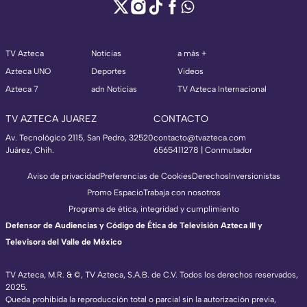
TV Azteca
Noticias
a más +
Azteca UNO
Deportes
Videos
Azteca 7
adn Noticias
TV Azteca Internacional
TV AZTECA JUAREZ
CONTACTO
Av. Tecnológico 2115, San Pedro, 32520
contacto@tvazteca.com
Juárez, Chih.
6565411278 | Conmutador
Aviso de privacidad
Preferencias de Cookies
Derechos
Inversionistas
Promo Espacio
Trabaja con nosotros
Programa de ética, integridad y cumplimiento
Defensor de Audiencias y Código de Ética de Televisión Azteca III y
Televisora del Valle de México
TV Azteca, M.R. & ©, TV Azteca, S.A.B. de C.V. Todos los derechos reservados,
2025.
Queda prohibida la reproducción total o parcial sin la autorización previa,