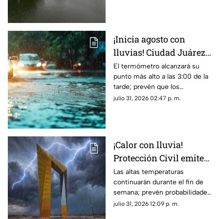
probabilidad de lluvias
¡Inicia agosto con
lluvias! Ciudad Juárez
empieza este mes con
El termómetro alcanzará su
punto más alto a las 3:00 de la
temperaturas de hasta
tarde; prevén que los
39°C y probabilidad de
chubascos y tormentas se
julio 31, 2026 02:47 p. m.
TORMENTAS
concentren durante la noche
de este sábado.
¡Calor con lluvia!
Protección Civil emite
alerta preventiva por
Las altas temperaturas
continuarán durante el fin de
calor extremo y
semana; prevén probabilidades
posibles tormentas
de lluvia de hasta un 40 por
julio 31, 2026 12:09 p. m.
HOY en Ciudad Juárez
ciento para la tarde y noche de