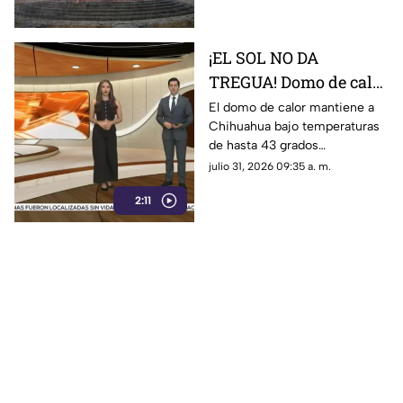
este viernes.
¡EL SOL NO DA
TREGUA! Domo de calor
dispara el termómetro
El domo de calor mantiene a
Chihuahua bajo temperaturas
hasta los 43 grados y
de hasta 43 grados
pone vidas en riesgo
centígrados, aumentando el
julio 31, 2026 09:35 a. m.
riesgo de golpe de calor,
2:11
deshidratación y otras
afectaciones por la exposición
prolongada al sol