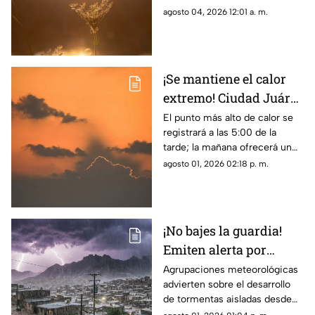
de 40 grados
agosto 04, 2026 12:01 a. m.
¡Se mantiene el calor
extremo! Ciudad Juárez
tendrá hasta 38 grados
El punto más alto de calor se
registrará a las 5:00 de la
en el clima de este
tarde; la mañana ofrecerá un
domingo
ambiente más fresco con 26
agosto 01, 2026 02:18 p. m.
grados a las 8:00 a. m.
¡No bajes la guardia!
Emiten alerta por
monzón y riesgo de
Agrupaciones meteorológicas
advierten sobre el desarrollo
inundaciones en
de tormentas aisladas desde
Ciudad Juárez y El Paso
las 12:00 p. m.,