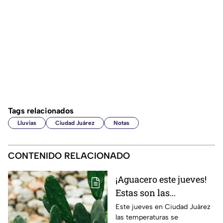
Tags relacionados
Lluvias
Ciudad Juárez
Notas
CONTENIDO RELACIONADO
¡Aguacero este jueves!
Estas son las
probabilidades de
Este jueves en Ciudad Juárez
las temperaturas se
lluvia para el clima de