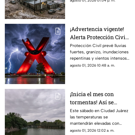
agosto 01, 2026 01:04 p. m.
concentrándose la mayor
probabilidad de lluvia entre las
5:00 de la tarde y las 10:00 de
la noche
¡Advertencia vigente!
Alerta Protección Civil
por tormentas y posible
Protección Civil prevé lluvias
fuertes, granizo, inundaciones
caída de granizo este
repentinas y vientos intensos
sábado
desde el mediodía de este
agosto 01, 2026 10:48 a. m.
sábado hasta los primeros
minutos del domingo.
¡Inicia el mes con
tormentas! Así se
espera el clima para
Este sábado en Ciudad Juárez
las temperaturas se
hoy, 1 de agosto en
mantendrán elevadas con
Ciudad Juárez
cerca de 40 grados y
agosto 01, 2026 12:02 a. m.