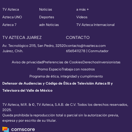
TV Azteca
Noticias
a más +
Azteca UNO
Deportes
Videos
Azteca 7
adn Noticias
TV Azteca Internacional
TV AZTECA JUAREZ
CONTACTO
Av. Tecnológico 2115, San Pedro, 32520
contacto@tvazteca.com
Juárez, Chih.
6565411278 | Conmutador
Aviso de privacidad
Preferencias de Cookies
Derechos
Inversionistas
Promo Espacio
Trabaja con nosotros
Programa de ética, integridad y cumplimiento
Defensor de Audiencias y Código de Ética de Televisión Azteca III y
Televisora del Valle de México
TV Azteca, M.R. & ©, TV Azteca, S.A.B. de C.V. Todos los derechos reservados,
2025.
Queda prohibida la reproducción total o parcial sin la autorización previa,
expresa y por escrito de su titular.