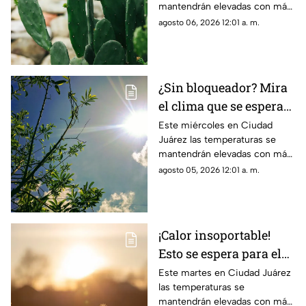
mantendrán elevadas con más
hoy en Ciudad Juárez
de 40 grados y probabilidad de
agosto 06, 2026 12:01 a. m.
lluvia
¿Sin bloqueador? Mira
el clima que se espera
para hoy, 5 de agosto,
Este miércoles en Ciudad
Juárez las temperaturas se
en Ciudad Juárez
mantendrán elevadas con más
de 40 grados
agosto 05, 2026 12:01 a. m.
¡Calor insoportable!
Esto se espera para el
clima de hoy en Ciudad
Este martes en Ciudad Juárez
las temperaturas se
Juárez
mantendrán elevadas con más