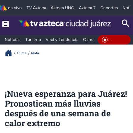
en vivo
TV Azteca
Azteca UNO
Azteca 7
Deportes
Notic
Noticias
Turismo
Viral y Tendencia
Clima
Deportes
Espec
En Vivo
Clima
Nota
¡Nueva esperanza para Juárez!
Pronostican más lluvias
después de una semana de
calor extremo