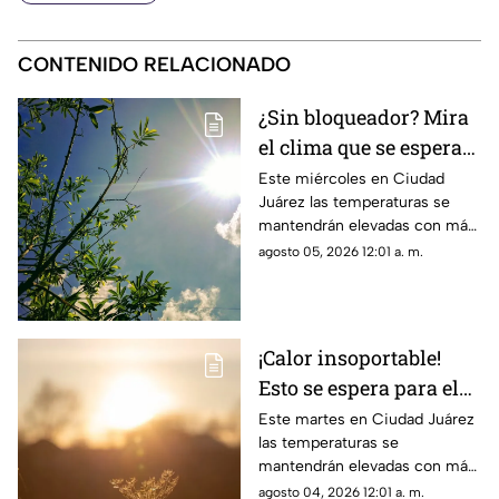
CONTENIDO RELACIONADO
¿Sin bloqueador? Mira
el clima que se espera
para hoy, 5 de agosto,
Este miércoles en Ciudad
Juárez las temperaturas se
en Ciudad Juárez
mantendrán elevadas con más
de 40 grados
agosto 05, 2026 12:01 a. m.
¡Calor insoportable!
Esto se espera para el
clima de hoy en Ciudad
Este martes en Ciudad Juárez
las temperaturas se
Juárez
mantendrán elevadas con más
de 40 grados
agosto 04, 2026 12:01 a. m.