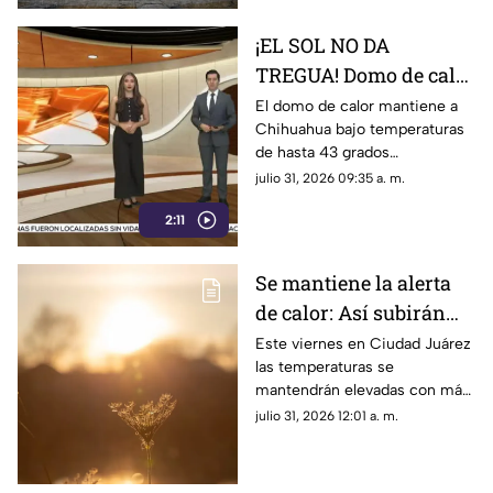
¡EL SOL NO DA
TREGUA! Domo de calor
dispara el termómetro
El domo de calor mantiene a
Chihuahua bajo temperaturas
hasta los 43 grados y
de hasta 43 grados
pone vidas en riesgo
centígrados, aumentando el
julio 31, 2026 09:35 a. m.
riesgo de golpe de calor,
2:11
deshidratación y otras
afectaciones por la exposición
prolongada al sol
Se mantiene la alerta
de calor: Así subirán
hoy las temperaturas
Este viernes en Ciudad Juárez
las temperaturas se
en Ciudad Juárez para
mantendrán elevadas con más
el clima de este viernes
de 40 grados
julio 31, 2026 12:01 a. m.