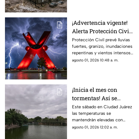
probabilidad de lluvia entre las
5:00 de la tarde y las 10:00 de
la noche
¡Advertencia vigente!
Alerta Protección Civil
por tormentas y posible
Protección Civil prevé lluvias
fuertes, granizo, inundaciones
caída de granizo este
repentinas y vientos intensos
sábado
desde el mediodía de este
agosto 01, 2026 10:48 a. m.
sábado hasta los primeros
minutos del domingo.
¡Inicia el mes con
tormentas! Así se
espera el clima para
Este sábado en Ciudad Juárez
las temperaturas se
hoy, 1 de agosto en
mantendrán elevadas con
Ciudad Juárez
cerca de 40 grados y
agosto 01, 2026 12:02 a. m.
probabilidad de lluvias