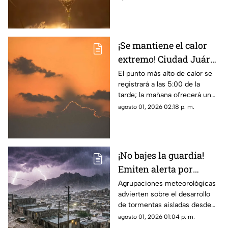
¡Se mantiene el calor
extremo! Ciudad Juárez
tendrá hasta 38 grados
El punto más alto de calor se
registrará a las 5:00 de la
en el clima de este
tarde; la mañana ofrecerá un
domingo
ambiente más fresco con 26
agosto 01, 2026 02:18 p. m.
grados a las 8:00 a. m.
¡No bajes la guardia!
Emiten alerta por
monzón y riesgo de
Agrupaciones meteorológicas
advierten sobre el desarrollo
inundaciones en
de tormentas aisladas desde
Ciudad Juárez y El Paso
las 12:00 p. m.,
agosto 01, 2026 01:04 p. m.
concentrándose la mayor