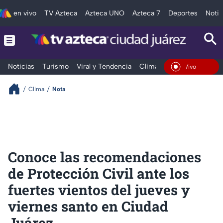
en vivo
TV Azteca
Azteca UNO
Azteca 7
Deportes
Notic
Noticias
Turismo
Viral y Tendencia
Clima
Deportes
Espec
En Vivo
Clima
Nota
Conoce las recomendaciones
de Protección Civil ante los
fuertes vientos del jueves y
viernes santo en Ciudad
Juárez