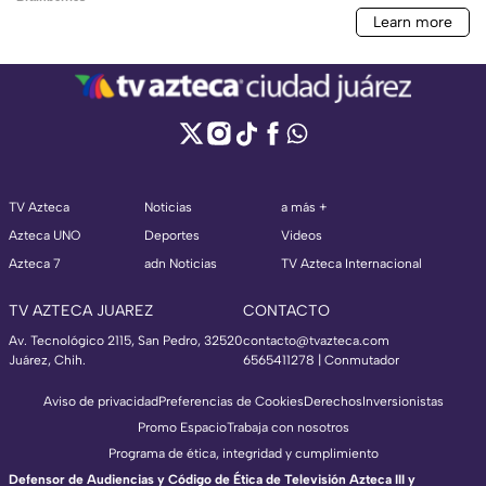
TV Azteca
Noticias
a más +
Azteca UNO
Deportes
Videos
Azteca 7
adn Noticias
TV Azteca Internacional
TV AZTECA JUAREZ
CONTACTO
Av. Tecnológico 2115, San Pedro, 32520
contacto@tvazteca.com
Juárez, Chih.
6565411278 | Conmutador
Aviso de privacidad
Preferencias de Cookies
Derechos
Inversionistas
Promo Espacio
Trabaja con nosotros
Programa de ética, integridad y cumplimiento
Defensor de Audiencias y Código de Ética de Televisión Azteca III y