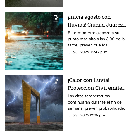
¡Inicia agosto con
lluvias! Ciudad Juárez
empieza este mes con
El termómetro alcanzará su
punto más alto a las 3:00 de la
temperaturas de hasta
tarde; prevén que los
39°C y probabilidad de
chubascos y tormentas se
julio 31, 2026 02:47 p. m.
TORMENTAS
concentren durante la noche
de este sábado.
¡Calor con lluvia!
Protección Civil emite
alerta preventiva por
Las altas temperaturas
continuarán durante el fin de
calor extremo y
semana; prevén probabilidades
posibles tormentas
de lluvia de hasta un 40 por
julio 31, 2026 12:09 p. m.
HOY en Ciudad Juárez
ciento para la tarde y noche de
este viernes.