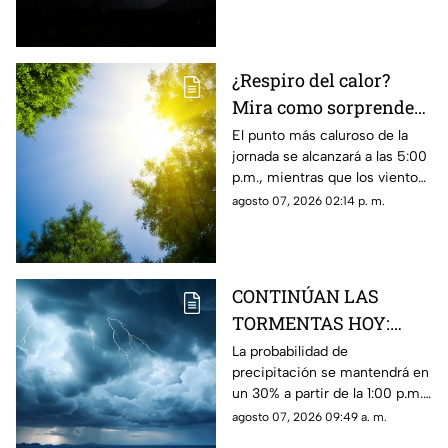
descargas eléctricas e
inundaciones.
¿Respiro del calor?
Mira como sorprenderá
el clima de mañana 8
El punto más caluroso de la
jornada se alcanzará a las 5:00
de agosto, en Ciudad
p.m., mientras que los vientos
Juárez
registrarán velocidades de
agosto 07, 2026 02:14 p. m.
hasta 40 km/h en la franja
fronteriza.
CONTINÚAN LAS
TORMENTAS HOY:
Mira las
La probabilidad de
precipitación se mantendrá en
probabilidades de
un 30% a partir de la 1:00 p.m.,
lluvia y VIENTOS para
acompañada de vientos de
agosto 07, 2026 09:49 a. m.
este viernes en Ciudad
hasta 57 km/h y una