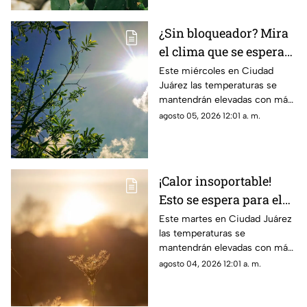
¿Sin bloqueador? Mira
el clima que se espera
para hoy, 5 de agosto,
Este miércoles en Ciudad
Juárez las temperaturas se
en Ciudad Juárez
mantendrán elevadas con más
de 40 grados
agosto 05, 2026 12:01 a. m.
¡Calor insoportable!
Esto se espera para el
clima de hoy en Ciudad
Este martes en Ciudad Juárez
las temperaturas se
Juárez
mantendrán elevadas con más
de 40 grados
agosto 04, 2026 12:01 a. m.