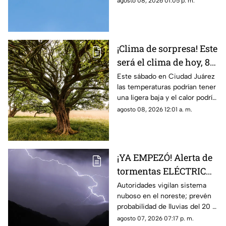
agosto 08, 2026 01:05 p. m.
Juárez
de hasta 41 km/h en la región.
¡Clima de sorpresa! Este
será el clima de hoy, 8
de agosto, en Ciudad
Este sábado en Ciudad Juárez
las temperaturas podrían tener
Juárez
una ligera baja y el calor podría
dar un respiro
agosto 08, 2026 12:01 a. m.
¡YA EMPEZÓ! Alerta de
tormentas ELÉCTRICAS
para este viernes se
Autoridades vigilan sistema
nuboso en el noreste; prevén
mantiene vigente:
probabilidad de lluvias del 20 al
Protección civil
30% con riesgo de granizo,
agosto 07, 2026 07:17 p. m.