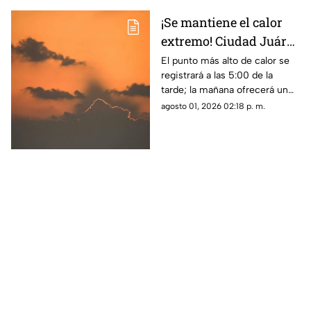
¡Se mantiene el calor
extremo! Ciudad Juárez
tendrá hasta 38 grados
El punto más alto de calor se
registrará a las 5:00 de la
en el clima de este
tarde; la mañana ofrecerá un
domingo
ambiente más fresco con 26
agosto 01, 2026 02:18 p. m.
grados a las 8:00 a. m.