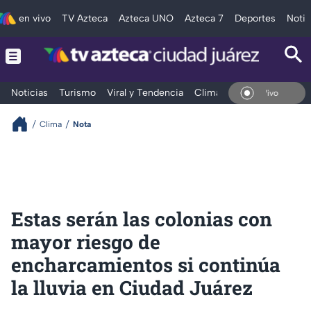
en vivo
TV Azteca
Azteca UNO
Azteca 7
Deportes
Notic
Noticias
Turismo
Viral y Tendencia
Clima
Deportes
Espec
En Vivo
Clima
Nota
Estas serán las colonias con
mayor riesgo de
encharcamientos si continúa
la lluvia en Ciudad Juárez