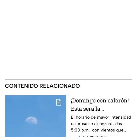
CONTENIDO RELACIONADO
¡Domingo con calorón!
Esta será la
temperatura máxima
El horario de mayor intensidad
calurosa se alcanzará a las
para el clima de
5:00 p.m., con vientos que
mañana en Ciudad
podrían registrar velocidades