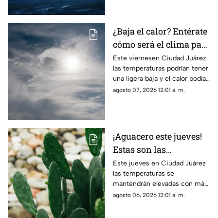
Juárez
temperatura máxima de 38°C.
¿Baja el calor? Entérate
cómo será el clima para
hoy, 7 de agosto, en
Este viernesen Ciudad Juárez
las temperaturas podrían tener
Ciudad Juárez
una ligera baja y el calor podía
dar un respiro este viernes
agosto 07, 2026 12:01 a. m.
¡Aguacero este jueves!
Estas son las
probabilidades de
Este jueves en Ciudad Juárez
las temperaturas se
lluvia para el clima de
mantendrán elevadas con más
hoy en Ciudad Juárez
de 40 grados y probabilidad de
agosto 06, 2026 12:01 a. m.
lluvia