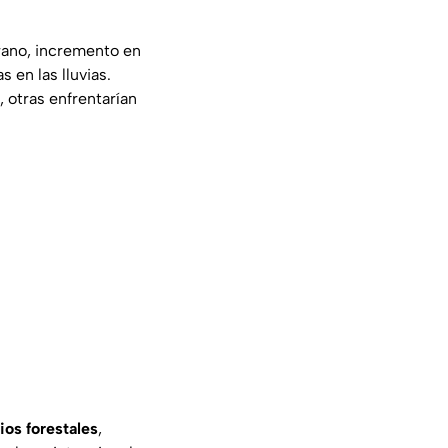
rano, incremento en
 en las lluvias.
 otras enfrentarían
ios forestales
,