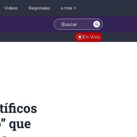
Regionales
Videos
a más +
En Vivo
íficos
o” que