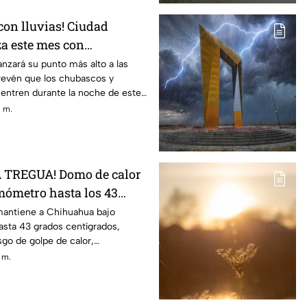
 con lluvias! Ciudad
a este mes con
de hasta 39°C y
nzará su punto más alto a las
prevén que los chubascos y
 de TORMENTAS
entren durante la noche de este
. m.
A TREGUA! Domo de calor
rmómetro hasta los 43
 vidas en riesgo
mantiene a Chihuahua bajo
asta 43 grados centígrados,
go de golpe de calor,
tras afectaciones por la
. m.
ada al sol