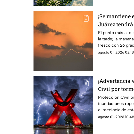
¡Se mantiene e
Juárez tendrá 
clima de este
El punto más alto d
la tarde; la mañan
fresco con 26 grad
agosto 01, 2026 02:18
¡Advertencia v
Civil por torm
granizo este 
Protección Civil pr
inundaciones repe
el mediodía de est
minutos del domin
agosto 01, 2026 10:48