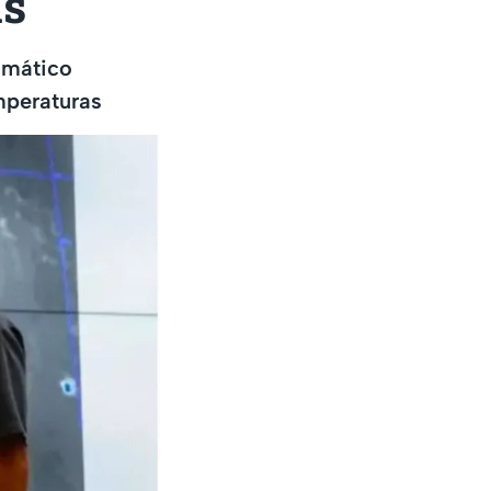
as
imático
mperaturas