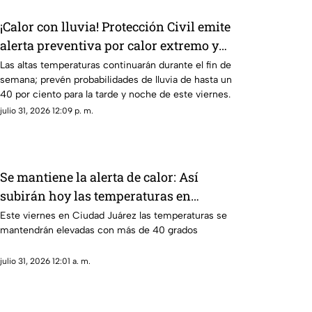
¡Calor con lluvia! Protección Civil emite
alerta preventiva por calor extremo y
posibles tormentas HOY en Ciudad
Las altas temperaturas continuarán durante el fin de
semana; prevén probabilidades de lluvia de hasta un
Juárez
40 por ciento para la tarde y noche de este viernes.
julio 31, 2026 12:09 p. m.
Se mantiene la alerta de calor: Así
subirán hoy las temperaturas en
Ciudad Juárez para el clima de este
Este viernes en Ciudad Juárez las temperaturas se
mantendrán elevadas con más de 40 grados
viernes
julio 31, 2026 12:01 a. m.