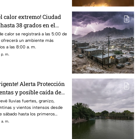
l calor extremo! Ciudad
hasta 38 grados en el
 domingo
e calor se registrará a las 5:00 de
a ofrecerá un ambiente más
os a las 8:00 a. m.
 p. m.
igente! Alerta Protección
entas y posible caída de
sábado
evé lluvias fuertes, granizo,
ntinas y vientos intensos desde
e sábado hasta los primeros
go.
 a. m.