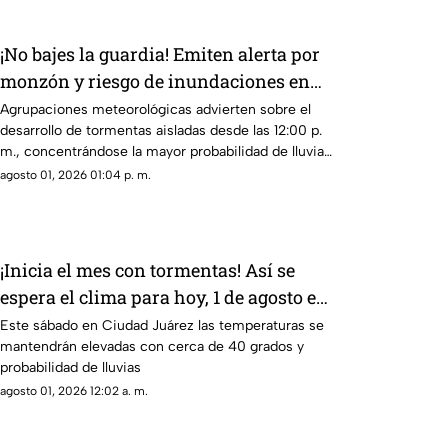
¡No bajes la guardia! Emiten alerta por
monzón y riesgo de inundaciones en
Ciudad Juárez y El Paso
Agrupaciones meteorológicas advierten sobre el
desarrollo de tormentas aisladas desde las 12:00 p.
m., concentrándose la mayor probabilidad de lluvia
entre las 5:00 de la tarde y las 10:00 de la noche
agosto 01, 2026 01:04 p. m.
¡Inicia el mes con tormentas! Así se
espera el clima para hoy, 1 de agosto en
Ciudad Juárez
Este sábado en Ciudad Juárez las temperaturas se
mantendrán elevadas con cerca de 40 grados y
probabilidad de lluvias
agosto 01, 2026 12:02 a. m.