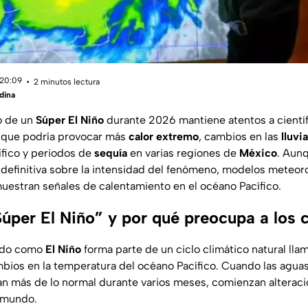
 20:09
2 minutos lectura
dina
lo de un
Súper El Niño
durante 2026 mantiene atentos a científ
a que podría provocar más
calor extremo
, cambios en las
lluvi
ífico y periodos de
sequía
en varias regiones de
México
. Aun
 definitiva sobre la intensidad del fenómeno, modelos meteor
muestran señales de calentamiento en el océano Pacífico.
úper El Niño” y por qué preocupa a los c
ido como
El Niño
forma parte de un ciclo climático natural ll
bios en la temperatura del océano Pacífico. Cuando las aguas 
ntan más de lo normal durante varios meses, comienzan alteraci
l mundo.