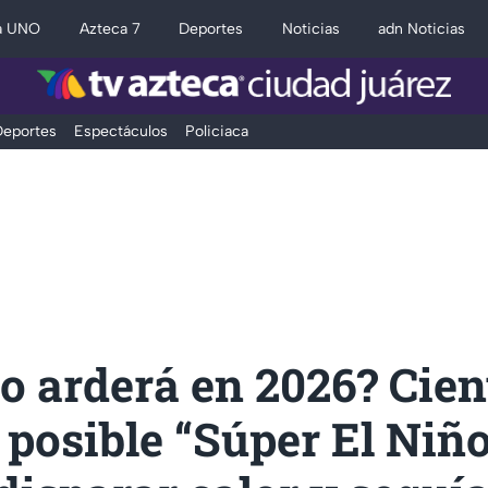
a UNO
Azteca 7
Deportes
Noticias
adn Noticias
eportes
Espectáculos
Policiaca
 arderá en 2026? Cient
 posible “Súper El Niñ