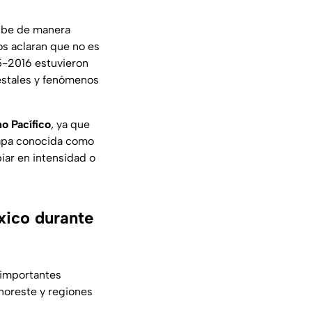
cibe de manera
os aclaran que no es
15-2016 estuvieron
estales y fenómenos
o Pacífico
, ya que
etapa conocida como
iar en intensidad o
xico durante
 importantes
noreste y regiones