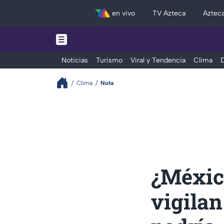
en vivo
TV Azteca
Aztec
Noticias
Turismo
Viral y Tendencia
Clima
D
Clima
Nota
¿México
vigilan