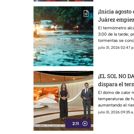
¡Inicia agosto
Juárez empiez
temperaturas 
El termómetro alca
3:00 de la tarde; 
probabilidad
tormentas se conc
sábado.
julio 31, 2026 02:47 p
¡EL SOL NO D
dispara el te
grados y pone
El domo de calor 
temperaturas de h
aumentando el ries
deshidratación y o
julio 31, 2026 09:35 a
exposición prolong
2:11