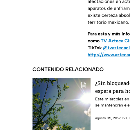
afectaciones en act
aparatos de enfriam
existe certeza abso
territorio mexicano.
Para esta
y más inf
como
TV Azteca Ci
TikTok
@tvaztecaci
https://www.azteca
CONTENIDO RELACIONADO
¿Sin bloqueado
espera para ho
Juárez
Este miércoles en
se mantendrán ele
agosto 05, 2026 12:01