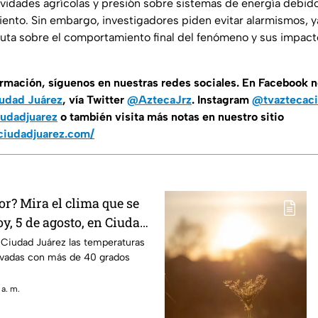
ividades agrícolas y presión sobre sistemas de energía debido
iento. Sin embargo, investigadores piden evitar alarmismos, y
luta sobre el comportamiento final del fenómeno y sus impact
ormación, síguenos en nuestras redes sociales. En Facebook 
udad Juárez
, vía Twitter
@AztecaJrz
. Instagram
@tvaztecaci
udadjuarez
o también visita más notas en nuestro sitio
ciudadjuarez.com/
r? Mira el clima que se
y, 5 de agosto, en Ciudad
 Ciudad Juárez las temperaturas
vadas con más de 40 grados
 a. m.