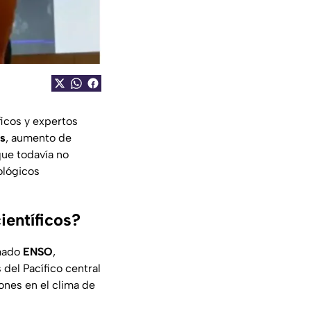
icos y expertos
as
, aumento de
que todavía no
ológicos
ientíficos?
amado
ENSO
,
del Pacífico central
ones en el clima de