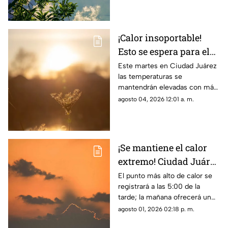
¡Calor insoportable!
Esto se espera para el
clima de hoy en Ciudad
Este martes en Ciudad Juárez
las temperaturas se
Juárez
mantendrán elevadas con más
de 40 grados
agosto 04, 2026 12:01 a. m.
¡Se mantiene el calor
extremo! Ciudad Juárez
tendrá hasta 38 grados
El punto más alto de calor se
registrará a las 5:00 de la
en el clima de este
tarde; la mañana ofrecerá un
domingo
ambiente más fresco con 26
agosto 01, 2026 02:18 p. m.
grados a las 8:00 a. m.