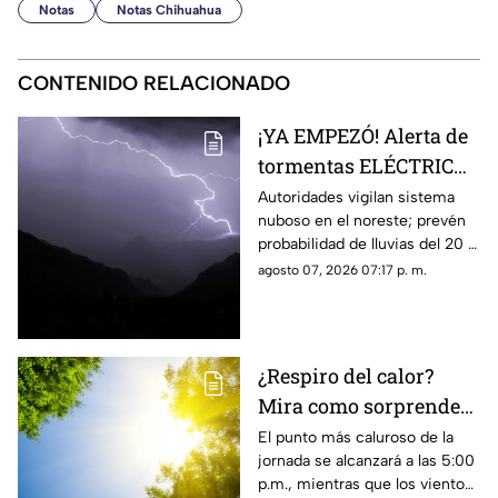
Notas
Notas Chihuahua
CONTENIDO RELACIONADO
¡YA EMPEZÓ! Alerta de
tormentas ELÉCTRICAS
para este viernes se
Autoridades vigilan sistema
nuboso en el noreste; prevén
mantiene vigente:
probabilidad de lluvias del 20 al
Protección civil
30% con riesgo de granizo,
agosto 07, 2026 07:17 p. m.
descargas eléctricas e
inundaciones.
¿Respiro del calor?
Mira como sorprenderá
el clima de mañana 8
El punto más caluroso de la
jornada se alcanzará a las 5:00
de agosto, en Ciudad
p.m., mientras que los vientos
Juárez