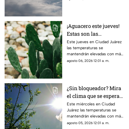
¡Aguacero este jueves!
Estas son las
probabilidades de
Este jueves en Ciudad Juárez
las temperaturas se
lluvia para el clima de
mantendrán elevadas con más
hoy en Ciudad Juárez
de 40 grados y probabilidad de
agosto 06, 2026 12:01 a. m.
lluvia
¿Sin bloqueador? Mira
el clima que se espera
para hoy, 5 de agosto,
Este miércoles en Ciudad
Juárez las temperaturas se
en Ciudad Juárez
mantendrán elevadas con más
de 40 grados
agosto 05, 2026 12:01 a. m.