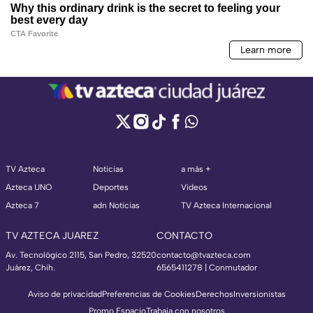
TV Azteca
Noticias
a más +
Azteca UNO
Deportes
Videos
Azteca 7
adn Noticias
TV Azteca Internacional
TV AZTECA JUAREZ
CONTACTO
Av. Tecnológico 2115, San Pedro, 32520
contacto@tvazteca.com
Juárez, Chih.
6565411278 | Conmutador
Aviso de privacidad
Preferencias de Cookies
Derechos
Inversionistas
Promo Espacio
Trabaja con nosotros