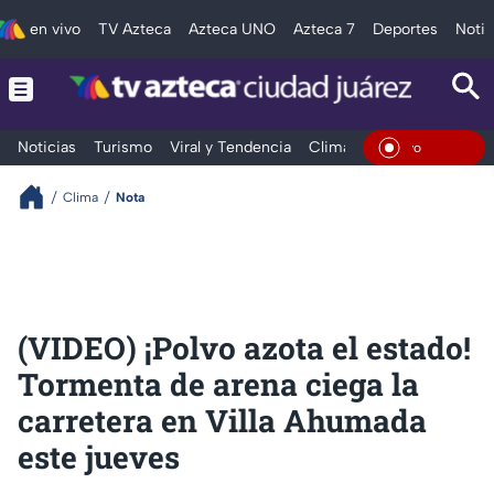
en vivo
TV Azteca
Azteca UNO
Azteca 7
Deportes
Notic
Noticias
Turismo
Viral y Tendencia
Clima
Deportes
Espec
En Viv
Clima
Nota
(VIDEO) ¡Polvo azota el estado!
Tormenta de arena ciega la
carretera en Villa Ahumada
este jueves