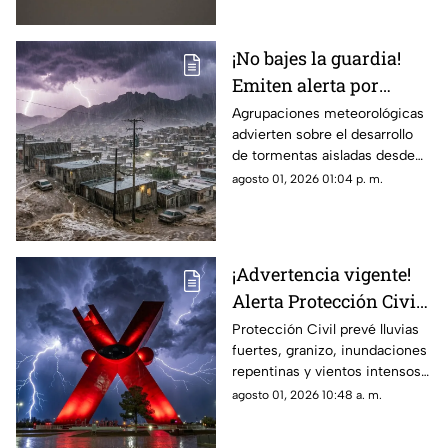
¡No bajes la guardia!
Emiten alerta por
monzón y riesgo de
Agrupaciones meteorológicas
advierten sobre el desarrollo
inundaciones en
de tormentas aisladas desde
Ciudad Juárez y El Paso
las 12:00 p. m.,
agosto 01, 2026 01:04 p. m.
concentrándose la mayor
probabilidad de lluvia entre las
5:00 de la tarde y las 10:00 de
la noche
¡Advertencia vigente!
Alerta Protección Civil
por tormentas y posible
Protección Civil prevé lluvias
fuertes, granizo, inundaciones
caída de granizo este
repentinas y vientos intensos
sábado
desde el mediodía de este
agosto 01, 2026 10:48 a. m.
sábado hasta los primeros
minutos del domingo.