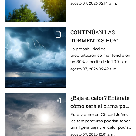
registrarán velocidades de
agosto 07, 2026 02:14 p. m.
hasta 40 km/h en la franja
fronteriza.
CONTINÚAN LAS
TORMENTAS HOY:
Mira las
La probabilidad de
precipitación se mantendrá en
probabilidades de
un 30% a partir de la 1:00 p.m.,
lluvia y VIENTOS para
acompañada de vientos de
agosto 07, 2026 09:49 a. m.
este viernes en Ciudad
hasta 57 km/h y una
Juárez
temperatura máxima de 38°C.
¿Baja el calor? Entérate
cómo será el clima para
hoy, 7 de agosto, en
Este viernesen Ciudad Juárez
las temperaturas podrían tener
Ciudad Juárez
una ligera baja y el calor podía
dar un respiro este viernes
agosto 07, 2026 12:01 a. m.