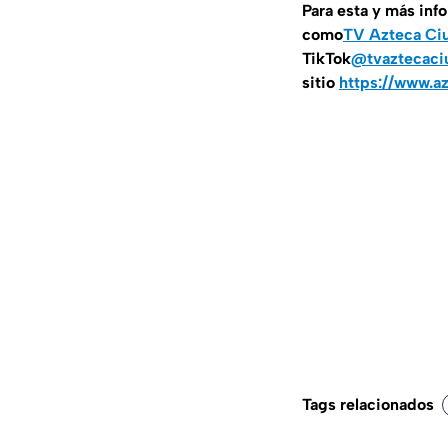
Para esta y más inf
como
TV Azteca Ci
TikTok
@tvaztecaci
sitio
https://www.a
Tags relacionados