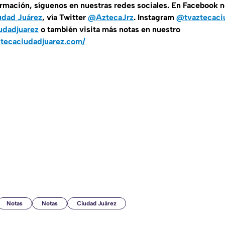
ormación, síguenos en nuestras redes sociales. En Facebook 
udad Juárez
, vía Twitter
@AztecaJrz
. Instagram
@tvaztecaci
udadjuarez
o también visita más notas en nuestro
ztecaciudadjuarez.com/
Notas
Notas
Ciudad Juárez