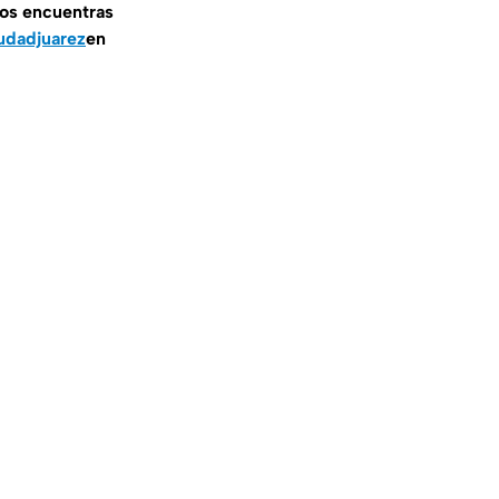
nos encuentras
udadjuarez
en