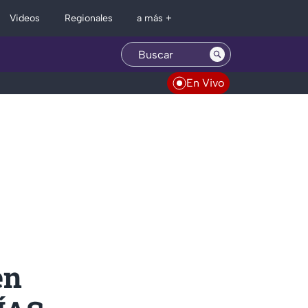
Regionales
Videos
a más +
En Vivo
en