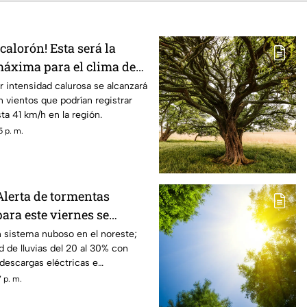
alorón! Esta será la
áxima para el clima de
udad Juárez
r intensidad calurosa se alcanzará
n vientos que podrían registrar
ta 41 km/h en la región.
 p. m.
lerta de tormentas
ra este viernes se
te: Protección civil
n sistema nuboso en el noreste;
d de lluvias del 20 al 30% con
 descargas eléctricas e
 p. m.