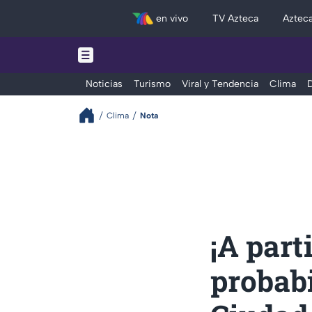
en vivo
TV Azteca
Aztec
Noticias
Turismo
Viral y Tendencia
Clima
D
Clima
Nota
¡A part
probab