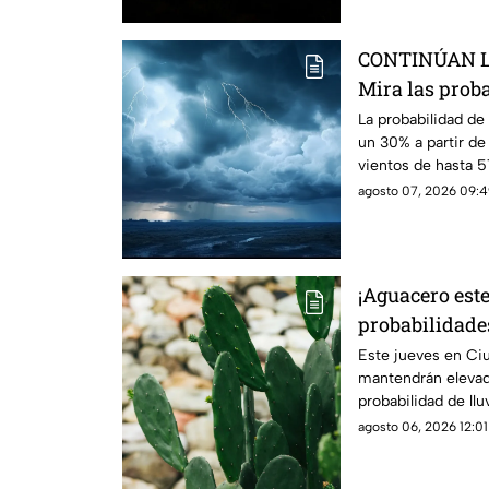
CONTINÚAN 
Mira las proba
VIENTOS para 
La probabilidad de
un 30% a partir de
Juárez
vientos de hasta 
máxima de 38°C.
agosto 07, 2026 09:4
¡Aguacero este
probabilidades
de hoy en Ciu
Este jueves en Ci
mantendrán elevad
probabilidad de llu
agosto 06, 2026 12:01