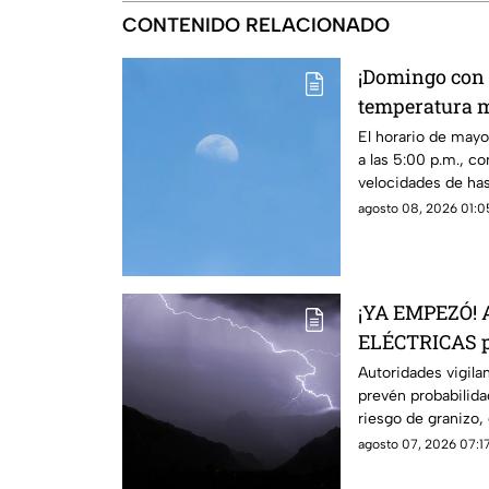
CONTENIDO RELACIONADO
¡Domingo con c
temperatura m
mañana en Ci
El horario de mayo
a las 5:00 p.m., co
velocidades de has
agosto 08, 2026 01:05
¡YA EMPEZÓ! A
ELÉCTRICAS pa
mantiene vigen
Autoridades vigila
prevén probabilida
riesgo de granizo,
inundaciones.
agosto 07, 2026 07:17