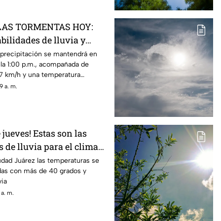
LAS TORMENTAS HOY:
bilidades de lluvia y
este viernes en Ciudad
 precipitación se mantendrá en
 la 1:00 p.m., acompañada de
57 km/h y una temperatura
9 a. m.
 jueves! Estas son las
 de lluvia para el clima
dad Juárez
udad Juárez las temperaturas se
as con más de 40 grados y
via
 a. m.