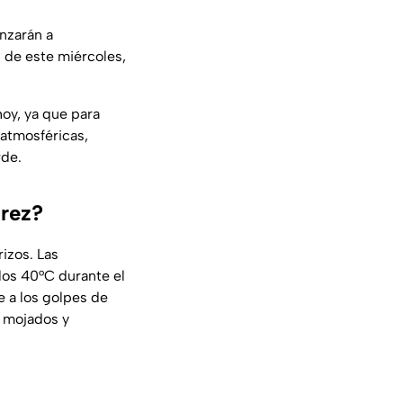
nzarán a
s de este miércoles,
hoy, ya que para
atmosféricas,
rde.
árez?
rizos. Las
los 40°C durante el
e a los golpes de
s mojados y