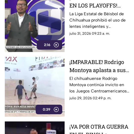
EN LOS PLAYOFFS!
Prohíben lentes
La Liga Estatal de Béisbol de
Chihuahua prohibió el uso de
inteligentes por
lentes inteligentes y
presunto robo de
dispositivos de grabación en
julio 31, 2026 09:23 a. m.
señales
tiempo real tras sospechas de
2:16
un presunto robo de señales
durante la postemporada
¡IMPARABLE! Rodrigo
Montoya aplasta a sus
rivales y va con todo
El chihuahuense Rodrigo
Montoya continúa invicto en
por el oro y el
los Juegos Centroamericanos
bicampeonato
y del Caribe Santo Domingo
julio 29, 2026 02:49 p. m.
2026 y ya aseguró su lugar en
0:39
los octavos de final
¡VA POR OTRA GUERRA