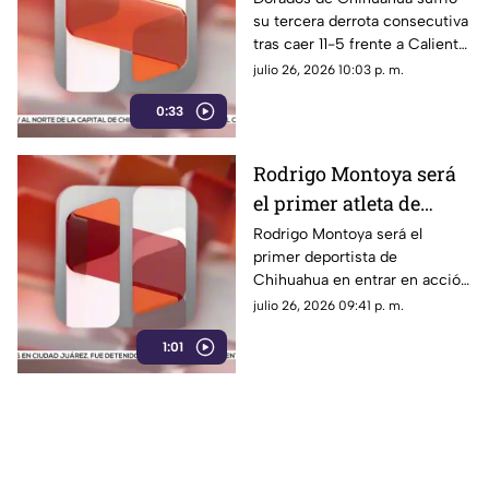
su tercera derrota consecutiva
evitar la barrida
tras caer 11-5 frente a Caliente
de Durango, que aseguró la
julio 26, 2026 10:03 p. m.
serie
0:33
Rodrigo Montoya será
el primer atleta de
Chihuahua en competir
Rodrigo Montoya será el
primer deportista de
en los Juegos
Chihuahua en entrar en acción
Centroamericanos y del
en los Juegos
julio 26, 2026 09:41 p. m.
Caribe 2026
Centroamericanos y del
1:01
Caribe Santo Domingo 2026