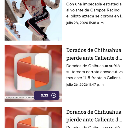
conquista el GP de
Con una impecable estrategia
al volante de Campos Racing,
Hungría en la Fórmula
el piloto azteca se corona en la
2
carrera principal y escala a la
julio 28, 2026 11:38 a. m.
quinta posición de la
clasificación general.
Dorados de Chihuahua
pierde ante Caliente de
Durango y buscará
Dorados de Chihuahua sufrió
su tercera derrota consecutiva
evitar la barrida
tras caer 11-5 frente a Caliente
de Durango, que aseguró la
julio 26, 2026 11:47 p. m.
serie
0:33
Dorados de Chihuahua
pierde ante Caliente de
Durango y buscará
Dorados de Chihuahua sufrió