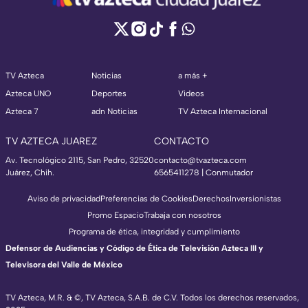
TV Azteca
Noticias
a más +
Azteca UNO
Deportes
Videos
Azteca 7
adn Noticias
TV Azteca Internacional
TV AZTECA JUAREZ
CONTACTO
Av. Tecnológico 2115, San Pedro, 32520
contacto@tvazteca.com
Juárez, Chih.
6565411278 | Conmutador
Aviso de privacidad
Preferencias de Cookies
Derechos
Inversionistas
Promo Espacio
Trabaja con nosotros
Programa de ética, integridad y cumplimiento
Defensor de Audiencias y Código de Ética de Televisión Azteca III y
Televisora del Valle de México
TV Azteca, M.R. & ©, TV Azteca, S.A.B. de C.V. Todos los derechos reservados,