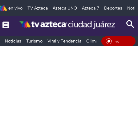
en vivo
TV Azteca
Azteca UNO
Azteca 7
Deportes
Notic
Noticias
Turismo
Viral y Tendencia
Clima
Deportes
Espec
En Vi