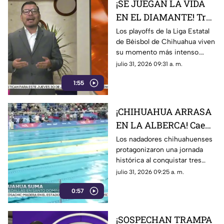
¡SE JUEGAN LA VIDA
EN EL DIAMANTE! Tres
equipos están a un
Los playoffs de la Liga Estatal
de Béisbol de Chihuahua viven
triunfo de aplastar a
su momento más intenso.
sus rivales y avanzar
Dorados, Manzaneros e Indios
julio 31, 2026 09:31 a. m.
están a solo una victoria de
1:55
asegurar su boleto a las
semifinales
¡CHIHUAHUA ARRASA
EN LA ALBERCA! Cae
lluvia de medallas y
Los nadadores chihuahuenses
protagonizaron una jornada
pone a México en lo
histórica al conquistar tres
más alto
medallas para México durante
julio 31, 2026 09:25 a. m.
los Juegos Centroamericanos
0:57
y del Caribe Santo Domingo
2026
¡SOSPECHAN TRAMPA