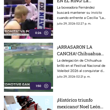
EN EL RING! La
campeona invicta
La boxeadora Fernández
buscará mantener su invicto
promete hacer temblar
cuando enfrente a Cecilia “La
a "La Bomba" en una
Bomba” Rodríguez en un
julio 29, 2026 02:27 p. m.
pelea de alto voltaje
combate donde estará en
0:26
disputa el título plata de peso
mosca del Consejo Mundial de
Boxeo
¡ARRASARON LA
CANCHA! Chihuahua
aplasta a sus rivales y
La delegación de Chihuahua
brilló en el Festival Nacional de
conquista el voleibol
Voleibol 2026 al conquistar dos
nacional con una
campeonatos nacionales y un
julio 29, 2026 02:21 p. m.
lluvia de medallas
total de seis medallas
1:50
¡Histórico triunfo
mexicano! Noel León