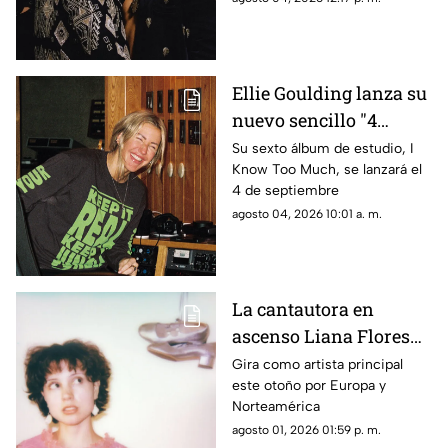
Ellie Goulding lanza su
nuevo sencillo "4
seasons"
Su sexto álbum de estudio, I
Know Too Much, se lanzará el
4 de septiembre
agosto 04, 2026 10:01 a. m.
La cantautora en
ascenso Liana Flores
anuncia su nuevo EP
Gira como artista principal
este otoño por Europa y
'And So It Goes'
Norteamérica
agosto 01, 2026 01:59 p. m.