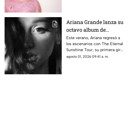
Ariana Grande lanza su
octavo album de
estudio "Petal" ya
Este verano, Ariana regresó a
los escenarios con The Eternal
disponible
Sunshine Tour, su primera gira
mundial en más de siete años.
agosto 01, 2026 09:41 a. m.