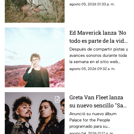
convirtiéndose en el proceso
agosto 05, 2026 01:33 p. m.
en una de las voces creativas
más queridas e impredecibles
de la música contemporánea.
Ed Maverick lanza 'No
todo es parte de la vida',
el primero de dos
Después de compartir pistas y
avances sonoros durante toda
nuevos sencillos a
la semana en el sitio web
estrenarse
esrutayerma.com, Ed Maverick
agosto 05, 2026 09:32 a. m.
recibe el día con una nueva
canción que nos adentra en un
nuevo universo conceptual.
Greta Van Fleet lanza
su nuevo sencillo "Saw
you stand"
Anunció su nuevo álbum
Palace for the People
programado para su
lanzamiento el 9 de octubre
agosto 04, 2026 12:17 p. m.