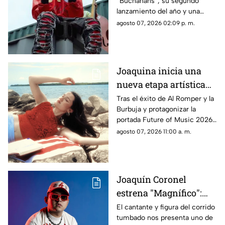
“Buchanans”, su segundo
esperaban desde hace
lanzamiento del año y una
dos años
composición de su autoría que
agosto 07, 2026 02:09 p. m.
llega tras dos años de
expectativa por parte de sus
seguidores, quienes esperaban
el estreno completo desde que
Joaquina inicia una
el artista compartió un primer
nueva etapa artística
adelanto en redes sociales.
con 'Verano en la
Tras el éxito de Al Romper y la
Burbuja y protagonizar la
Ciudad'
portada Future of Music 2026,
de Rolling Stone en español, la
agosto 07, 2026 11:00 a. m.
cantautora evoca la nostalgia y
explora la identidad, el sentido
de pertenencia y el valor de
regresar a los lugares y
Joaquín Coronel
personas que nos formaron
estrena "Magnífico":
cuando el amor se
El cantante y figura del corrido
tumbado nos presenta uno de
vuelve dulce venganza