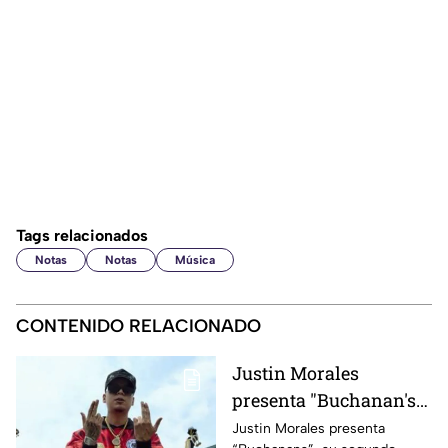
Tags relacionados
Notas
Notas
Música
CONTENIDO RELACIONADO
Justin Morales
presenta "Buchanan's",
el corrido que sus fans
Justin Morales presenta