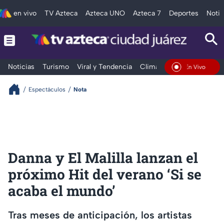
en vivo
TV Azteca
Azteca UNO
Azteca 7
Deportes
Notic
Noticias
Turismo
Viral y Tendencia
Clima
Deportes
Espec
En Vivo
Espectáculos
Nota
Danna y El Malilla lanzan el
próximo Hit del verano ‘Si se
acaba el mundo’
Tras meses de anticipación, los artistas