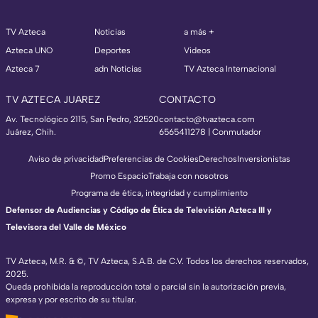
TV Azteca
Noticias
a más +
Azteca UNO
Deportes
Videos
Azteca 7
adn Noticias
TV Azteca Internacional
TV AZTECA JUAREZ
CONTACTO
Av. Tecnológico 2115, San Pedro, 32520
contacto@tvazteca.com
Juárez, Chih.
6565411278 | Conmutador
Aviso de privacidad
Preferencias de Cookies
Derechos
Inversionistas
Promo Espacio
Trabaja con nosotros
Programa de ética, integridad y cumplimiento
Defensor de Audiencias y Código de Ética de Televisión Azteca III y
Televisora del Valle de México
TV Azteca, M.R. & ©, TV Azteca, S.A.B. de C.V. Todos los derechos reservados,
2025.
Queda prohibida la reproducción total o parcial sin la autorización previa,
expresa y por escrito de su titular.