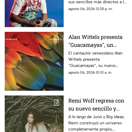
sus sencillos más directos a la
fecha, pues amparado por su
agosto 06, 2026 12:25 p. m.
fiel estilo, celebra el fin de una
relación tóxica con mucha
actitud, ironía y ganas de
volver a disfrutar la vida sin
Alan Wittels presenta
importar lo que digan los
"Guacamayas", un
demás
homenaje musical a la
El cantautor venezolano Alan
Wittels presenta
identidad, las nostalgia
“Guacamayas”, su nuevo
y el sentido de
sencillo disponible a partir del
agosto 06, 2026 10:01 a. m.
pertenencia
hoy, 30 de julio, una canción
que encuentra el punto de
encuentro entre la identidad
cultural, la migración y los
Remi Wolf regresa con
vínculos emocionales que nos
su nuevo sencillo y
conectan con el lugar al que
llamamos hogar.
video 'Twiggy'
A lo largo de Juno y Big Ideas,
Remi construyó un universo
completamente propio,