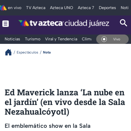
en vivo
TV Azteca
Azteca UNO
Azteca 7
Deportes
Notic
Noticias
Turismo
Viral y Tendencia
Clima
Deportes
Espec
En Vivo
Espectáculos
Nota
Ed Maverick lanza ‘La nube en
el jardín’ (en vivo desde la Sala
Nezahualcóyotl)
El emblemático show en la Sala