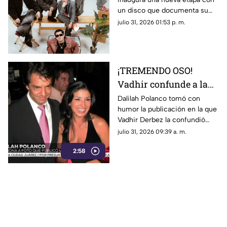
un disco que documenta su
evolución artística y personal.
julio 31, 2026 01:53 p. m.
El material será presentado por
primera vez en vivo el próximo
21 de agosto en Foro Indie
Rocks!
¡TREMENDO OSO!
Vadhir confunde a la
ex de su papá con
Dalilah Polanco tomó con
humor la publicación en la que
Alessandra y desata un
Vadhir Derbez la confundió
escándalo en redes
con Alessandra Rosaldo
julio 31, 2026 09:39 a. m.
2:58