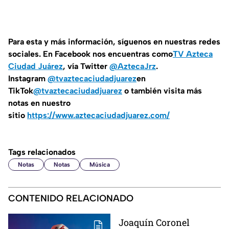
Para esta y más información, síguenos en nuestras redes
sociales. En Facebook nos encuentras como
TV Azteca
Ciudad Juárez
, vía Twitter
@AztecaJrz
.
Instagram
@tvaztecaciudadjuarez
en
TikTok
@tvaztecaciudadjuarez
o también visita más
notas en nuestro
sitio
https://www.aztecaciudadjuarez.com/
Tags relacionados
Notas
Notas
Música
CONTENIDO RELACIONADO
Joaquín Coronel