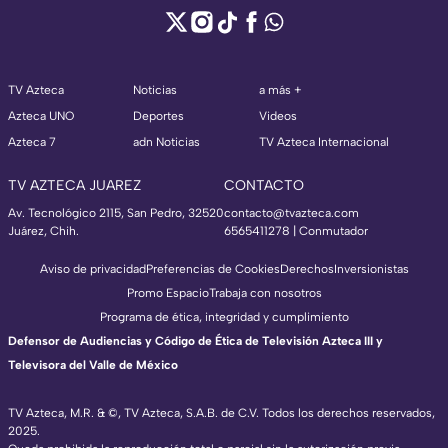
TV Azteca
Noticias
a más +
Azteca UNO
Deportes
Videos
Azteca 7
adn Noticias
TV Azteca Internacional
TV AZTECA JUAREZ
CONTACTO
Av. Tecnológico 2115, San Pedro, 32520
contacto@tvazteca.com
Juárez, Chih.
6565411278 | Conmutador
Aviso de privacidad
Preferencias de Cookies
Derechos
Inversionistas
Promo Espacio
Trabaja con nosotros
Programa de ética, integridad y cumplimiento
Defensor de Audiencias y Código de Ética de Televisión Azteca III y
Televisora del Valle de México
TV Azteca, M.R. & ©, TV Azteca, S.A.B. de C.V. Todos los derechos reservados,
2025.