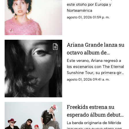
este otoño por Europa y
'And So It Goes'
Norteamérica
agosto 01, 2026 01:59 p. m.
Ariana Grande lanza su
octavo album de
estudio "Petal" ya
Este verano, Ariana regresó a
los escenarios con The Eternal
disponible
Sunshine Tour, su primera gira
mundial en más de siete años.
agosto 01, 2026 09:41 a. m.
Freekids estrena su
esperado álbum debut:
'Todavía no vuelvo'
La banda originaria de Mérida
inaugura una nueva etapa con