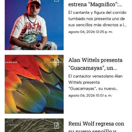
estrena "Magnífico":
cuando el amor se
El cantante y figura del corrido
tumbado nos presenta uno de
vuelve dulce venganza
sus sencillos más directos a la
fecha, pues amparado por su
agosto 06, 2026 12:25 p. m.
fiel estilo, celebra el fin de una
relación tóxica con mucha
actitud, ironía y ganas de
volver a disfrutar la vida sin
Alan Wittels presenta
importar lo que digan los
"Guacamayas", un
demás
homenaje musical a la
El cantautor venezolano Alan
Wittels presenta
identidad, las nostalgia
“Guacamayas”, su nuevo
y el sentido de
sencillo disponible a partir del
agosto 06, 2026 10:01 a. m.
pertenencia
hoy, 30 de julio, una canción
que encuentra el punto de
encuentro entre la identidad
cultural, la migración y los
Remi Wolf regresa con
vínculos emocionales que nos
su nuevo sencillo y
conectan con el lugar al que