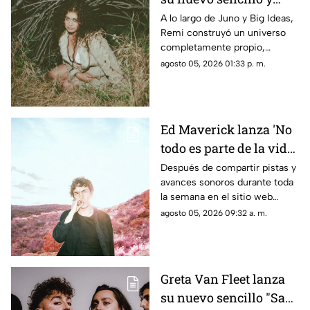
llamamos hogar.
video 'Twiggy'
A lo largo de Juno y Big Ideas,
Remi construyó un universo
completamente propio,
convirtiéndose en el proceso
agosto 05, 2026 01:33 p. m.
en una de las voces creativas
más queridas e impredecibles
de la música contemporánea.
Ed Maverick lanza 'No
todo es parte de la vida',
el primero de dos
Después de compartir pistas y
avances sonoros durante toda
nuevos sencillos a
la semana en el sitio web
estrenarse
esrutayerma.com, Ed Maverick
agosto 05, 2026 09:32 a. m.
recibe el día con una nueva
canción que nos adentra en un
nuevo universo conceptual.
Greta Van Fleet lanza
su nuevo sencillo "Saw