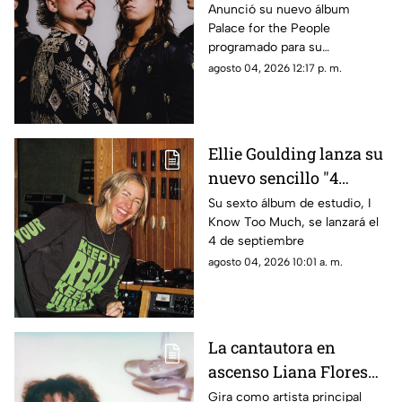
you stand"
Anunció su nuevo álbum
Palace for the People
programado para su
lanzamiento el 9 de octubre
agosto 04, 2026 12:17 p. m.
Ellie Goulding lanza su
nuevo sencillo "4
seasons"
Su sexto álbum de estudio, I
Know Too Much, se lanzará el
4 de septiembre
agosto 04, 2026 10:01 a. m.
La cantautora en
ascenso Liana Flores
anuncia su nuevo EP
Gira como artista principal