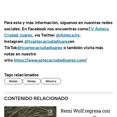
Para esta y más información, síguenos en nuestras redes
sociales. En Facebook nos encuentras como
TV Azteca
Ciudad Juárez
, vía Twitter
@AztecaJrz
.
Instagram
@tvaztecaciudadjuarez
en
TikTok
@tvaztecaciudadjuarez
o también visita más
notas en nuestro
sitio
https://www.aztecaciudadjuarez.com/
Tags relacionados
Notas
Notas
Música
CONTENIDO RELACIONADO
Remi Wolf regresa con