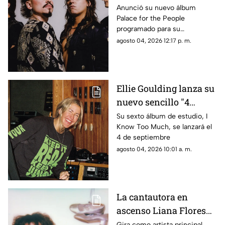
you stand"
Anunció su nuevo álbum
Palace for the People
programado para su
lanzamiento el 9 de octubre
agosto 04, 2026 12:17 p. m.
Ellie Goulding lanza su
nuevo sencillo "4
seasons"
Su sexto álbum de estudio, I
Know Too Much, se lanzará el
4 de septiembre
agosto 04, 2026 10:01 a. m.
La cantautora en
ascenso Liana Flores
anuncia su nuevo EP
Gira como artista principal