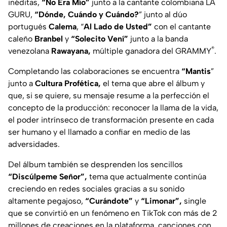
inéditas,
“
No Era Mío
”
junto a la cantante colombiana LA
GURU,
“Dónde, Cuándo y Cuándo?
” junto al dúo
portugués
Calema
,
“
Al Lado de Usted”
con el cantante
caleño
Branbel
y
“Solecito Vení
”
junto a la banda
®
venezolana
Rawayana,
múltiple ganadora del GRAMMY
.
Completando las colaboraciones se encuentra
“
Mantis
”
junto a
Cultura Profética,
el tema que abre el álbum y
que, si se quiere, su mensaje resume a la perfección el
concepto de la producción: reconocer la llama de la vida,
el poder intrínseco de transformación presente en cada
ser humano y el llamado a confiar en medio de las
adversidades.
Del álbum también se desprenden los sencillos
“
Discúlpeme Señor
”,
tema que actualmente continúa
creciendo en redes sociales gracias a su sonido
altamente pegajoso,
“
Curándote”
y
“
Limonar”
,
single
que se convirtió en un fenómeno en TikTok con más de 2
millones de creaciones en la plataforma, canciones con