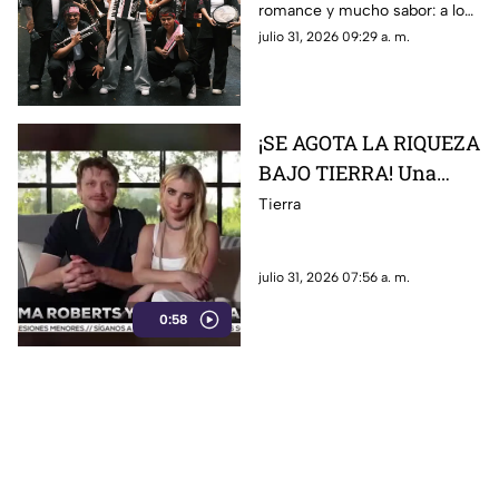
romance y mucho sabor: a lo
largo de esta cumbia
julio 31, 2026 09:29 a. m.
romántica, la artista demuestra
su amor por nuestra cultura, al
tiempo que nos regala una de
sus interpretaciones más
¡SE AGOTA LA RIQUEZA
versátiles a la fecha.
BAJO TIERRA! Una
mina comienza su
Tierra
cierre tras quedarse sin
recursos
julio 31, 2026 07:56 a. m.
0:58