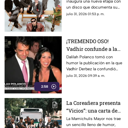
inaugura una nueva etapa con
un disco que documenta su
evolución artística y personal.
julio 31, 2026 01:53 p. m.
El material será presentado por
primera vez en vivo el próximo
21 de agosto en Foro Indie
Rocks!
¡TREMENDO OSO!
Vadhir confunde a la
ex de su papá con
Dalilah Polanco tomó con
humor la publicación en la que
Alessandra y desata un
Vadhir Derbez la confundió
escándalo en redes
con Alessandra Rosaldo
julio 31, 2026 09:39 a. m.
2:58
La Coreañera presenta
“Vicios”: una carta de
amor a la cumbia y
La Mamichulis Mayor nos trae
un sencillo lleno de humor,
México