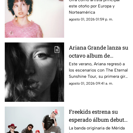
este otoño por Europa y
'And So It Goes'
Norteamérica
agosto 01, 2026 01:59 p. m.
Ariana Grande lanza su
octavo album de
estudio "Petal" ya
Este verano, Ariana regresó a
los escenarios con The Eternal
disponible
Sunshine Tour, su primera gira
mundial en más de siete años.
agosto 01, 2026 09:41 a. m.
Freekids estrena su
esperado álbum debut:
'Todavía no vuelvo'
La banda originaria de Mérida