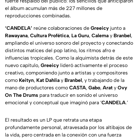
fuerte respaldo del público: los sencillos que anticiparon
el álbum acumulan más de 227 millones de
reproducciones combinadas.
‘CANDELA’
reúne colaboraciones de
Greeicy
junto a
Rawayana
,
Cultura Profética
,
La Guru
,
Calema
y
Branbel
,
ampliando el universo sonoro del proyecto y conectando
distintos matices del pop latino, los ritmos afro e
influencias tropicales. Como la alquimista detrás de este
nuevo capítulo,
Greeicy
lideró activamente el proceso
creativo, componiendo junto a artistas y compositores
como
Keityn
,
Kat Dahlia
y
Branbel
, y trabajando de la
mano de productores como
CASTA
,
Gabo
,
Arat
y
Ovy
On The Drums
para traducir en sonido el universo
emocional y conceptual que imaginó para ‘
CANDELA
.’
El resultado es un LP que retrata una etapa
profundamente personal, atravesada por los altibajos de
la vida, pero centrada en la conexión con una fuerza