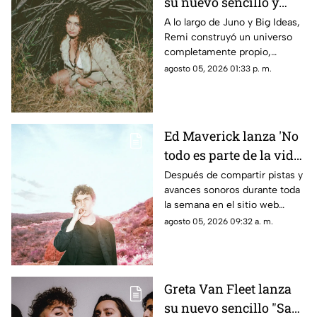
su nuevo sencillo y
video 'Twiggy'
A lo largo de Juno y Big Ideas,
Remi construyó un universo
completamente propio,
convirtiéndose en el proceso
agosto 05, 2026 01:33 p. m.
en una de las voces creativas
más queridas e impredecibles
de la música contemporánea.
Ed Maverick lanza 'No
todo es parte de la vida',
el primero de dos
Después de compartir pistas y
avances sonoros durante toda
nuevos sencillos a
la semana en el sitio web
estrenarse
esrutayerma.com, Ed Maverick
agosto 05, 2026 09:32 a. m.
recibe el día con una nueva
canción que nos adentra en un
nuevo universo conceptual.
Greta Van Fleet lanza
su nuevo sencillo "Saw