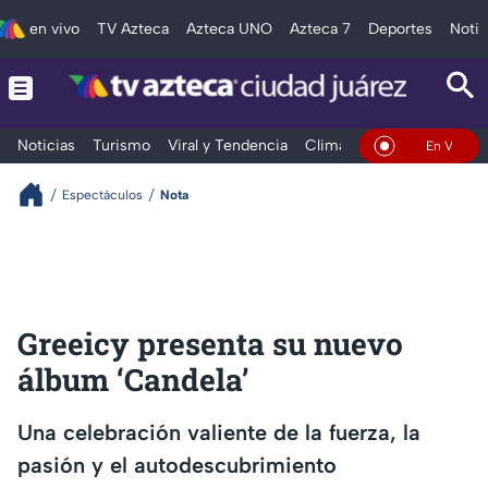
en vivo
TV Azteca
Azteca UNO
Azteca 7
Deportes
Notic
Noticias
Turismo
Viral y Tendencia
Clima
Deportes
Espec
En Vivo
Espectáculos
Nota
Greeicy presenta su nuevo
álbum ‘Candela’
Una celebración valiente de la fuerza, la
pasión y el autodescubrimiento