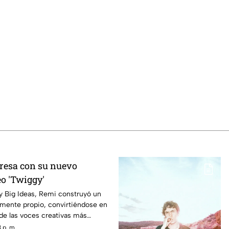
resa con su nuevo
eo 'Twiggy'
 y Big Ideas, Remi construyó un
mente propio, convirtiéndose en
de las voces creativas más
ecibles de la música
 p. m.