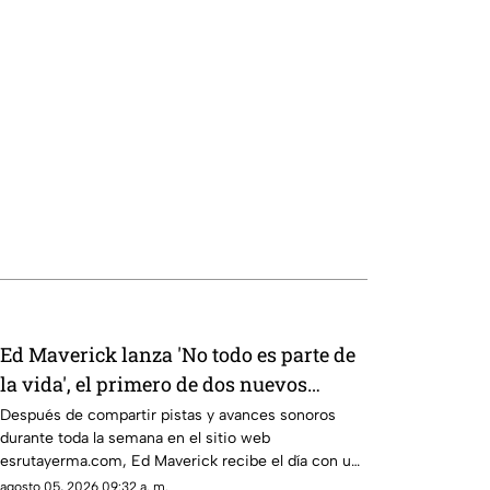
Ed Maverick lanza 'No todo es parte de
la vida', el primero de dos nuevos
sencillos a estrenarse
Después de compartir pistas y avances sonoros
durante toda la semana en el sitio web
esrutayerma.com, Ed Maverick recibe el día con una
nueva canción que nos adentra en un nuevo
agosto 05, 2026 09:32 a. m.