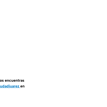
nos encuentras
iudadjuarez
en