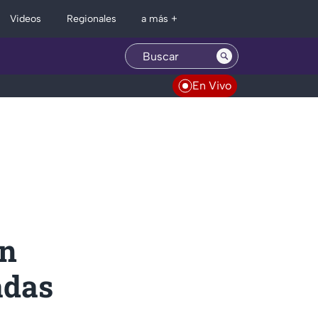
Regionales
Videos
a más +
En Vivo
ón
adas