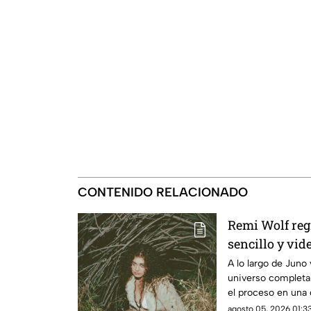
CONTENIDO RELACIONADO
Remi Wolf reg
sencillo y vid
A lo largo de Juno
universo completa
el proceso en una 
queridas e impred
agosto 05, 2026 01:33