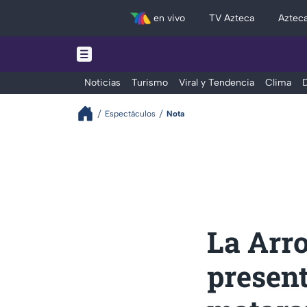
en vivo
TV Azteca
Aztec
Noticias
Turismo
Viral y Tendencia
Clima
D
Espectáculos
Nota
La Arr
present