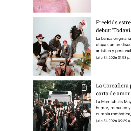
Freekids estr
debut: 'Todaví
La banda originari
etapa con un disc
artística y persona
primera vez en viv
julio 31, 2026 01:53 p.
Indie Rocks!
La Coreañera 
carta de amor
La Mamichulis Mayo
humor, romance y 
cumbia romántica, 
nuestra cultura, a
julio 31, 2026 09:29 a
interpretaciones má