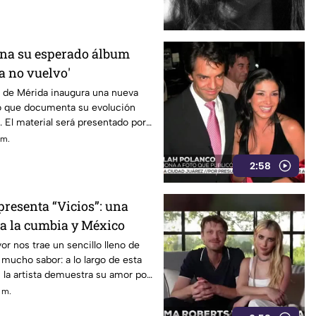
ena su esperado álbum
a no vuelvo'
a de Mérida inaugura una nueva
o que documenta su evolución
l. El material será presentado por
o el próximo 21 de agosto en Foro
 m.
2:58
presenta “Vicios”: una
 a la cumbia y México
r nos trae un sencillo lleno de
mucho sabor: a lo largo de esta
la artista demuestra su amor por
l tiempo que nos regala una de sus
. m.
s versátiles a la fecha.