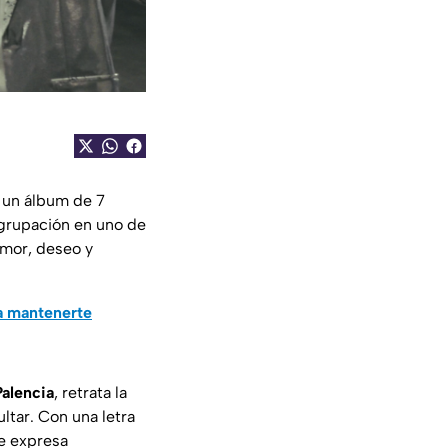
, un álbum de 7
agrupación en uno de
amor, deseo y
a mantenerte
Palencia
, retrata la
ltar. Con una letra
e expresa