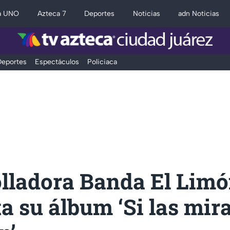
a UNO
Azteca 7
Deportes
Noticias
adn Noticias
eportes
Espectáculos
Policiaca
olladora Banda El Lim
a su álbum ‘Si las mir