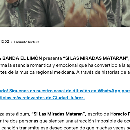
 12:02
1 minuto lectura
 BANDA EL LIMÓN
presenta
“SI LAS MIRADAS MATARAN”
rma la esencia romántica y emocional que ha convertido a la 
tes de la música regional mexicana. A través de historias de 
do! Síguenos en nuestro canal de difusión en WhatsApp par
ticias más relevantes de Ciudad Juárez.
za este álbum,
“Si Las Miradas Mataran”,
escrito de
Horacio 
ntre dos personas que sienten una atracción imposible de ocu
la canción transmite ese deseo contenido que muchas veces s