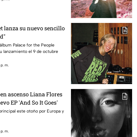
t lanza su nuevo sencillo
d"
álbum Palace for the People
u lanzamiento el 9 de octubre
 p. m.
 en ascenso Liana Flores
evo EP 'And So It Goes'
principal este otoño por Europa y
 p. m.