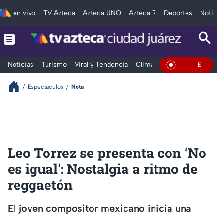
en vivo
TV Azteca
Azteca UNO
Azteca 7
Deportes
Notic
Noticias
Turismo
Viral y Tendencia
Clima
Deportes
Espec
En Vivo
Espectáculos
Nota
Leo Torrez se presenta con ‘No
es igual': Nostalgia a ritmo de
reggaetón
El joven compositor mexicano inicia una