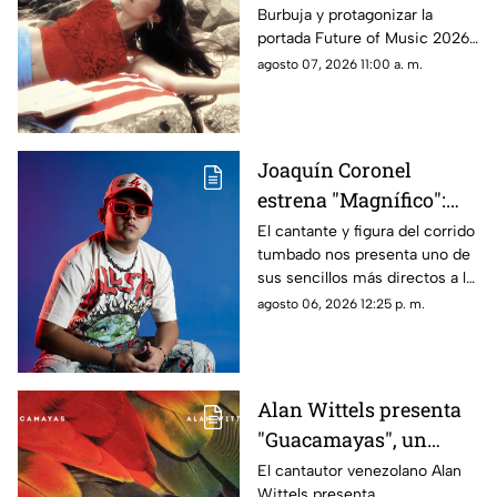
Burbuja y protagonizar la
Ciudad'
portada Future of Music 2026,
de Rolling Stone en español, la
agosto 07, 2026 11:00 a. m.
cantautora evoca la nostalgia y
explora la identidad, el sentido
de pertenencia y el valor de
regresar a los lugares y
Joaquín Coronel
personas que nos formaron
estrena "Magnífico":
cuando el amor se
El cantante y figura del corrido
tumbado nos presenta uno de
vuelve dulce venganza
sus sencillos más directos a la
fecha, pues amparado por su
agosto 06, 2026 12:25 p. m.
fiel estilo, celebra el fin de una
relación tóxica con mucha
actitud, ironía y ganas de
volver a disfrutar la vida sin
Alan Wittels presenta
importar lo que digan los
"Guacamayas", un
demás
homenaje musical a la
El cantautor venezolano Alan
Wittels presenta