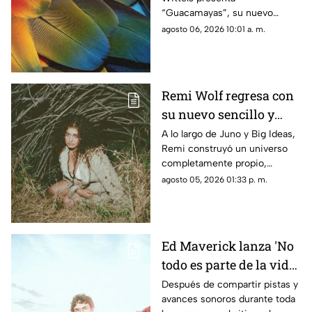
identidad, las nostalgia
“Guacamayas”, su nuevo
y el sentido de
sencillo disponible a partir del
agosto 06, 2026 10:01 a. m.
pertenencia
hoy, 30 de julio, una canción
que encuentra el punto de
encuentro entre la identidad
cultural, la migración y los
Remi Wolf regresa con
vínculos emocionales que nos
su nuevo sencillo y
conectan con el lugar al que
llamamos hogar.
video 'Twiggy'
A lo largo de Juno y Big Ideas,
Remi construyó un universo
completamente propio,
convirtiéndose en el proceso
agosto 05, 2026 01:33 p. m.
en una de las voces creativas
más queridas e impredecibles
de la música contemporánea.
Ed Maverick lanza 'No
todo es parte de la vida',
el primero de dos
Después de compartir pistas y
avances sonoros durante toda
nuevos sencillos a