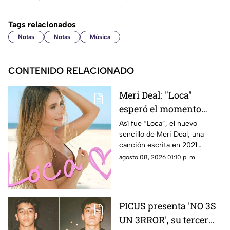
Tags relacionados
Notas
Notas
Música
CONTENIDO RELACIONADO
Meri Deal: "Loca"
esperó el momento
perfecto. Hoy por fin es
Así fue “Loca”, el nuevo
sencillo de Meri Deal, una
tuya
canción escrita en 2021
durante una sesión muy
agosto 08, 2026 01:10 p. m.
especial en Miami junto a
Yasmil Marrufo y Florentino
Primera.
PICUS presenta 'NO 3S
UN 3RROR', su tercer