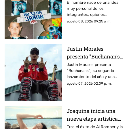
álbum de estudio
El nombre nace de una idea
muy personal de los
integrantes, quienes
transforman una frase
agosto 08, 2026 09:25 a. m.
comúnmente relacionada con
el arrepentimiento en un
mensaje de confianza
Justin Morales
presenta "Buchanan's",
el corrido que sus fans
Justin Morales presenta
“Buchanans”, su segundo
esperaban desde hace
lanzamiento del año y una
dos años
composición de su autoría que
agosto 07, 2026 02:09 p. m.
llega tras dos años de
expectativa por parte de sus
seguidores, quienes esperaban
el estreno completo desde que
Joaquina inicia una
el artista compartió un primer
nueva etapa artística
adelanto en redes sociales.
con 'Verano en la
Tras el éxito de Al Romper y la