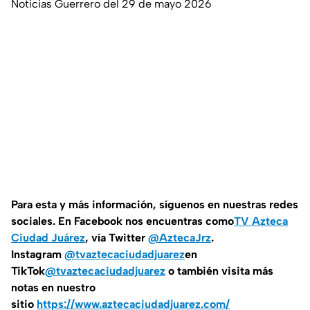
Noticias Guerrero del 29 de mayo 2026
Para esta y más información, síguenos en nuestras redes
sociales. En Facebook nos encuentras como
TV Azteca
Ciudad Juárez
, vía Twitter
@AztecaJrz
.
Instagram
@tvaztecaciudadjuarez
en
TikTok
@tvaztecaciudadjuarez
o también visita más
notas en nuestro
sitio
https://www.aztecaciudadjuarez.com/