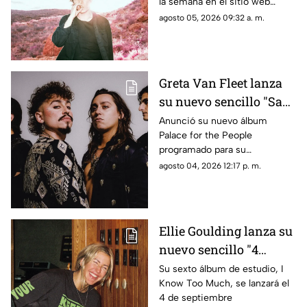
la semana en el sitio web
estrenarse
esrutayerma.com, Ed Maverick
agosto 05, 2026 09:32 a. m.
recibe el día con una nueva
canción que nos adentra en un
nuevo universo conceptual.
Greta Van Fleet lanza
su nuevo sencillo "Saw
you stand"
Anunció su nuevo álbum
Palace for the People
programado para su
lanzamiento el 9 de octubre
agosto 04, 2026 12:17 p. m.
Ellie Goulding lanza su
nuevo sencillo "4
seasons"
Su sexto álbum de estudio, I
Know Too Much, se lanzará el
4 de septiembre