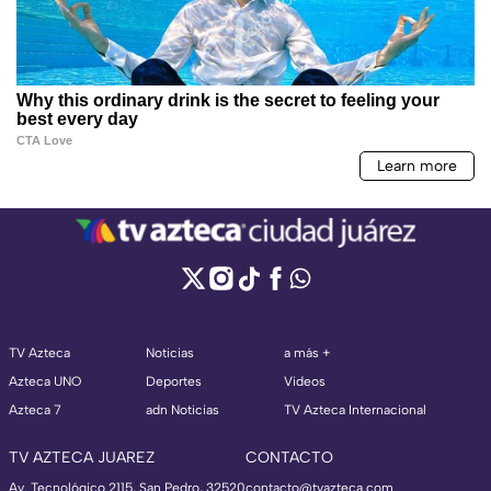
TV Azteca
Noticias
a más +
Azteca UNO
Deportes
Videos
Azteca 7
adn Noticias
TV Azteca Internacional
TV AZTECA JUAREZ
CONTACTO
Av. Tecnológico 2115, San Pedro, 32520
contacto@tvazteca.com