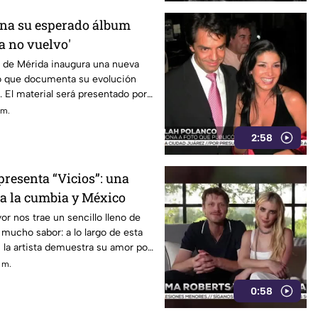
ena su esperado álbum
a no vuelvo'
a de Mérida inaugura una nueva
o que documenta su evolución
l. El material será presentado por
o el próximo 21 de agosto en Foro
 m.
2:58
presenta “Vicios”: una
 a la cumbia y México
r nos trae un sencillo lleno de
mucho sabor: a lo largo de esta
la artista demuestra su amor por
l tiempo que nos regala una de sus
. m.
s versátiles a la fecha.
0:58