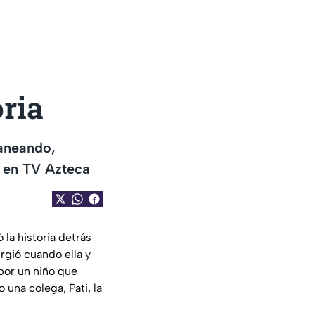
oria
aneando,
a en TV Azteca
la historia detrás
rgió cuando ella y
por un niño que
una colega, Pati, la