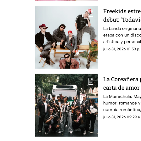
Freekids estr
debut: 'Todaví
La banda originari
etapa con un disc
artística y persona
primera vez en viv
julio 31, 2026 01:53 p.
Indie Rocks!
La Coreañera 
carta de amor
La Mamichulis Mayo
humor, romance y 
cumbia romántica, 
nuestra cultura, a
julio 31, 2026 09:29 a
interpretaciones má