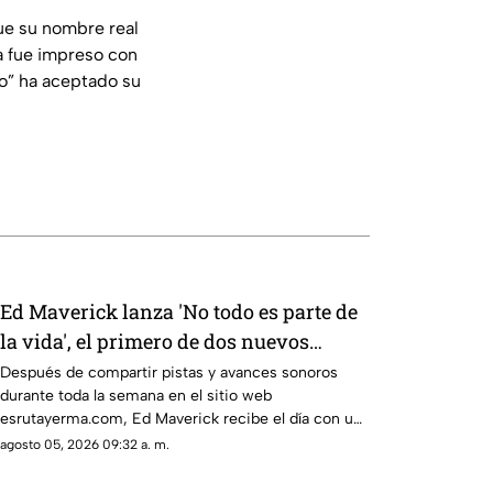
ue su nombre real
a fue impreso con
co” ha aceptado su
Ed Maverick lanza 'No todo es parte de
la vida', el primero de dos nuevos
sencillos a estrenarse
Después de compartir pistas y avances sonoros
durante toda la semana en el sitio web
esrutayerma.com, Ed Maverick recibe el día con una
nueva canción que nos adentra en un nuevo
agosto 05, 2026 09:32 a. m.
universo conceptual.