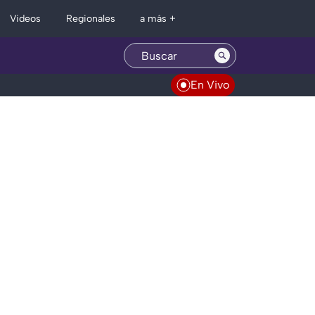
Regionales
Videos
a más +
En Vivo