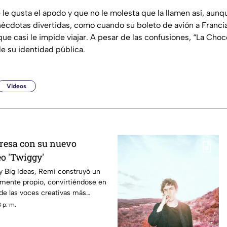
le gusta el apodo y que no le molesta que la llamen así, aunq
nécdotas divertidas, como cuando su boleto de avión a Franci
ue casi le impide viajar. A pesar de las confusiones, “La Cho
 su identidad pública.
Videos
resa con su nuevo
eo 'Twiggy'
 y Big Ideas, Remi construyó un
mente propio, convirtiéndose en
de las voces creativas más
ecibles de la música
 p. m.