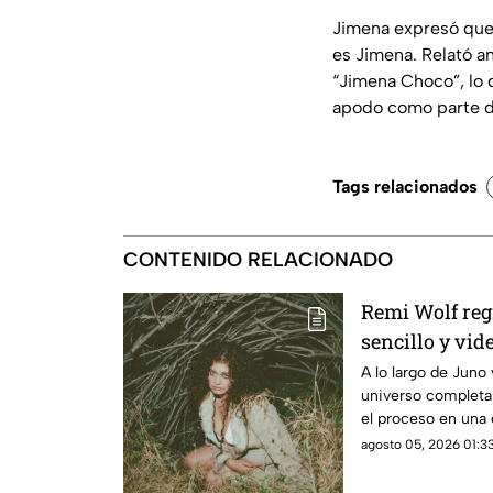
Jimena expresó que 
es Jimena. Relató a
“Jimena Choco”, lo q
apodo como parte de
Tags relacionados
CONTENIDO RELACIONADO
Remi Wolf reg
sencillo y vid
A lo largo de Juno
universo completa
el proceso en una 
queridas e impred
agosto 05, 2026 01:33
contemporánea.