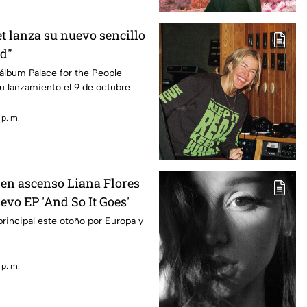
t lanza su nuevo sencillo
d"
álbum Palace for the People
u lanzamiento el 9 de octubre
 p. m.
 en ascenso Liana Flores
evo EP 'And So It Goes'
principal este otoño por Europa y
 p. m.