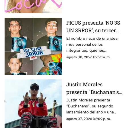
especial en Miami junto a
Yasmil Marrufo y Florentino
Primera.
PICUS presenta 'NO 3S
UN 3RROR', su tercer
álbum de estudio
El nombre nace de una idea
muy personal de los
integrantes, quienes
transforman una frase
agosto 08, 2026 09:25 a. m.
comúnmente relacionada con
el arrepentimiento en un
mensaje de confianza
Justin Morales
presenta "Buchanan's",
el corrido que sus fans
Justin Morales presenta
“Buchanans”, su segundo
esperaban desde hace
lanzamiento del año y una
dos años
composición de su autoría que
agosto 07, 2026 02:09 p. m.
llega tras dos años de