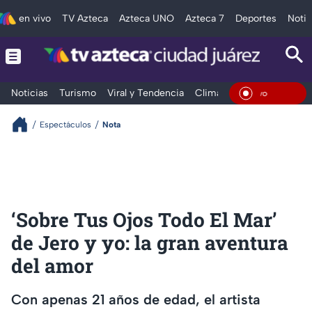
en vivo
TV Azteca
Azteca UNO
Azteca 7
Deportes
Notic
Noticias
Turismo
Viral y Tendencia
Clima
Deportes
Espec
En Viv
Espectáculos
Nota
‘Sobre Tus Ojos Todo El Mar’
de Jero y yo: la gran aventura
del amor
Con apenas 21 años de edad, el artista