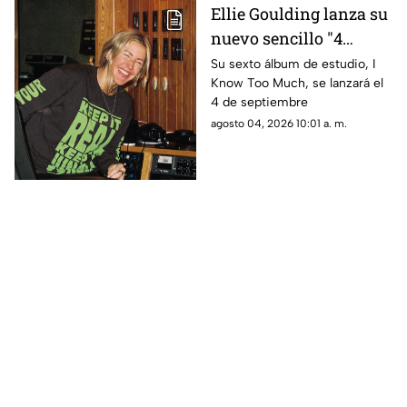
Ellie Goulding lanza su
nuevo sencillo "4
seasons"
Su sexto álbum de estudio, I
Know Too Much, se lanzará el
4 de septiembre
agosto 04, 2026 10:01 a. m.