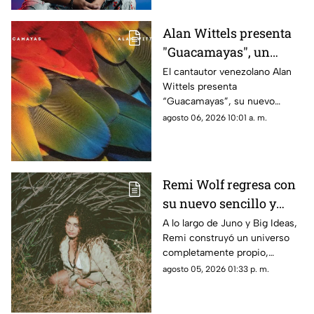
actitud, ironía y ganas de
volver a disfrutar la vida sin
Alan Wittels presenta
importar lo que digan los
"Guacamayas", un
demás
homenaje musical a la
El cantautor venezolano Alan
Wittels presenta
identidad, las nostalgia
“Guacamayas”, su nuevo
y el sentido de
sencillo disponible a partir del
agosto 06, 2026 10:01 a. m.
pertenencia
hoy, 30 de julio, una canción
que encuentra el punto de
encuentro entre la identidad
cultural, la migración y los
Remi Wolf regresa con
vínculos emocionales que nos
su nuevo sencillo y
conectan con el lugar al que
llamamos hogar.
video 'Twiggy'
A lo largo de Juno y Big Ideas,
Remi construyó un universo
completamente propio,
convirtiéndose en el proceso
agosto 05, 2026 01:33 p. m.
en una de las voces creativas
más queridas e impredecibles
de la música contemporánea.