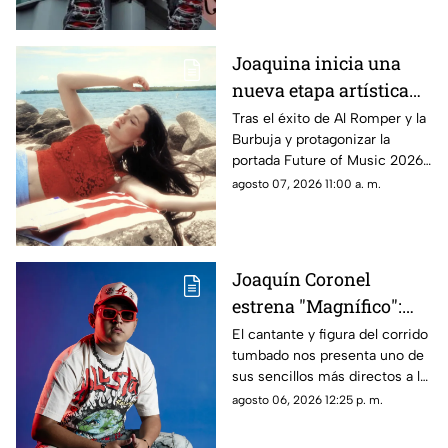
expectativa por parte de sus
seguidores, quienes esperaban
el estreno completo desde que
Joaquina inicia una
el artista compartió un primer
nueva etapa artística
adelanto en redes sociales.
con 'Verano en la
Tras el éxito de Al Romper y la
Burbuja y protagonizar la
Ciudad'
portada Future of Music 2026,
de Rolling Stone en español, la
agosto 07, 2026 11:00 a. m.
cantautora evoca la nostalgia y
explora la identidad, el sentido
de pertenencia y el valor de
regresar a los lugares y
Joaquín Coronel
personas que nos formaron
estrena "Magnífico":
cuando el amor se
El cantante y figura del corrido
tumbado nos presenta uno de
vuelve dulce venganza
sus sencillos más directos a la
fecha, pues amparado por su
agosto 06, 2026 12:25 p. m.
fiel estilo, celebra el fin de una
relación tóxica con mucha