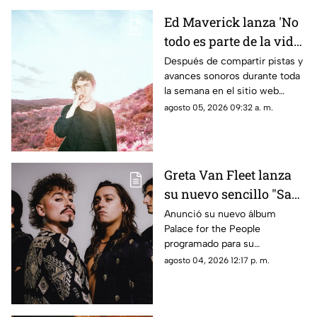
Ed Maverick lanza 'No
todo es parte de la vida',
el primero de dos
Después de compartir pistas y
avances sonoros durante toda
nuevos sencillos a
la semana en el sitio web
estrenarse
esrutayerma.com, Ed Maverick
agosto 05, 2026 09:32 a. m.
recibe el día con una nueva
canción que nos adentra en un
nuevo universo conceptual.
Greta Van Fleet lanza
su nuevo sencillo "Saw
you stand"
Anunció su nuevo álbum
Palace for the People
programado para su
lanzamiento el 9 de octubre
agosto 04, 2026 12:17 p. m.