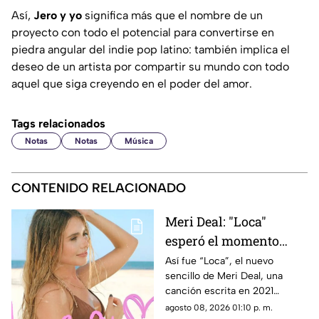
Así,
Jero y yo
significa más que el nombre de un
proyecto con todo el potencial para convertirse en
piedra angular del indie pop latino: también implica el
deseo de un artista por compartir su mundo con todo
aquel que siga creyendo en el poder del amor.
Tags relacionados
Notas
Notas
Música
CONTENIDO RELACIONADO
Meri Deal: "Loca"
esperó el momento
perfecto. Hoy por fin es
Así fue “Loca”, el nuevo
sencillo de Meri Deal, una
tuya
canción escrita en 2021
durante una sesión muy
agosto 08, 2026 01:10 p. m.