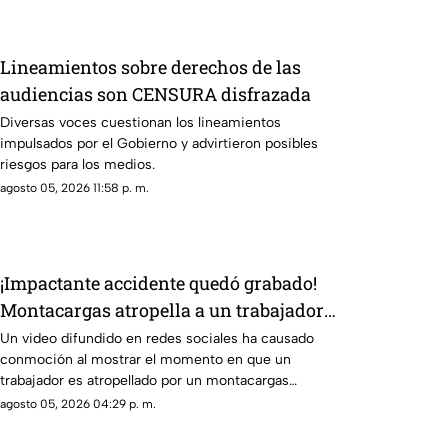
Lineamientos sobre derechos de las
audiencias son CENSURA disfrazada
Diversas voces cuestionan los lineamientos
impulsados por el Gobierno y advirtieron posibles
riesgos para los medios.
agosto 05, 2026 11:58 p. m.
¡Impactante accidente quedó grabado!
Montacargas atropella a un trabajador
en una zona portuaria y el video se
Un video difundido en redes sociales ha causado
conmoción al mostrar el momento en que un
vuelve viral
trabajador es atropellado por un montacargas
mientras caminaba por una zona portuaria.
agosto 05, 2026 04:29 p. m.