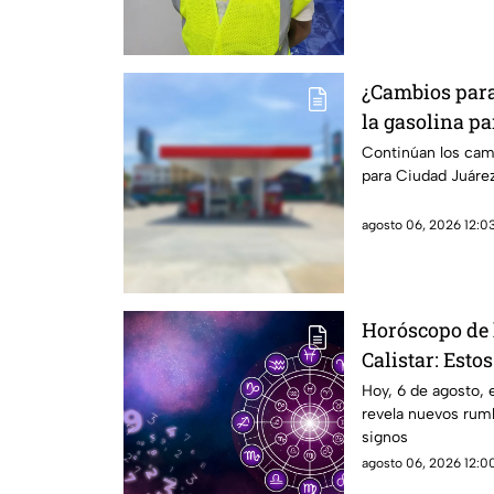
¿Cambios para 
la gasolina pa
Paso
Continúan los camb
para Ciudad Juárez
agosto 06, 2026 12:03
Horóscopo de 
Calistar: Esto
SALUD
Hoy, 6 de agosto, 
revela nuevos rumb
signos
agosto 06, 2026 12:00