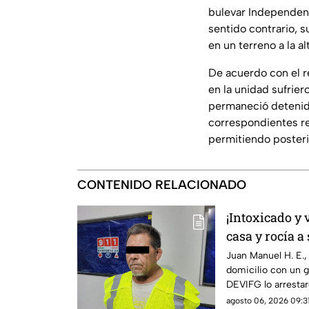
bulevar Independenci
sentido contrario, 
en un terreno a la a
De acuerdo con el r
en la unidad sufrie
permaneció detenido
correspondientes re
permitiendo posterio
CONTENIDO RELACIONADO
¡Intoxicado y 
casa y rocía a
gasolina para
Juan Manuel H. E.,
domicilio con un g
DEVIFG lo arrestaro
dosis de cristal
agosto 06, 2026 09:31