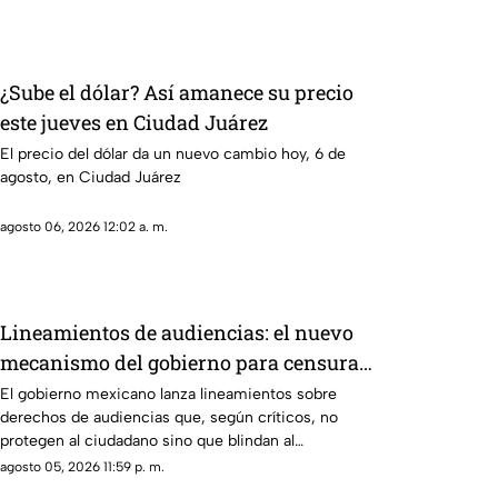
¿Sube el dólar? Así amanece su precio
este jueves en Ciudad Juárez
El precio del dólar da un nuevo cambio hoy, 6 de
agosto, en Ciudad Juárez
agosto 06, 2026 12:02 a. m.
Lineamientos de audiencias: el nuevo
mecanismo del gobierno para censurar
medios y blindar la corrupción en
El gobierno mexicano lanza lineamientos sobre
derechos de audiencias que, según críticos, no
México
protegen al ciudadano sino que blindan al
morenismo y censuran denuncias de corrupción,
agosto 05, 2026 11:59 p. m.
ineptitud y vínculos con el crimen organizado.