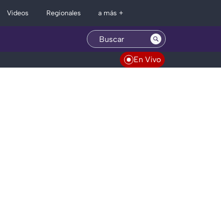
Regionales
Videos
a más +
En Vivo