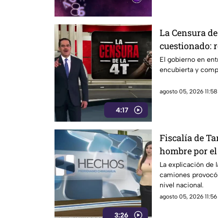
La Censura de 
cuestionado: r
encubierta y 
El gobierno en ent
encubierta y comp
agosto 05, 2026 11:58
4:17
Fiscalía de T
hombre por el 
camiones de p
La explicación de l
camiones provocó 
nivel nacional.
agosto 05, 2026 11:56
3:26