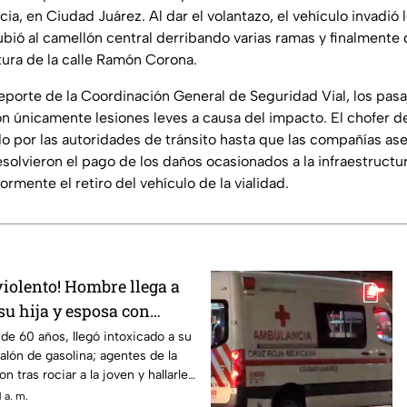
a, en Ciudad Juárez. Al dar el volantazo, el vehículo invadió l
subió al camellón central derribando varias ramas y finalment
ltura de la calle Ramón Corona.
eporte de la Coordinación General de Seguridad Vial, los pasa
ron únicamente lesiones leves a causa del impacto. El chofer d
 por las autoridades de tránsito hasta que las compañías as
solvieron el pago de los daños ocasionados a la infraestructu
rmente el retiro del vehículo de la vialidad.
violento! Hombre llega a
 su hija y esposa con
 intentar matarlas
 de 60 años, llegó intoxicado a su
alón de gasolina; agentes de la
n tras rociar a la joven y hallarle
 a. m.