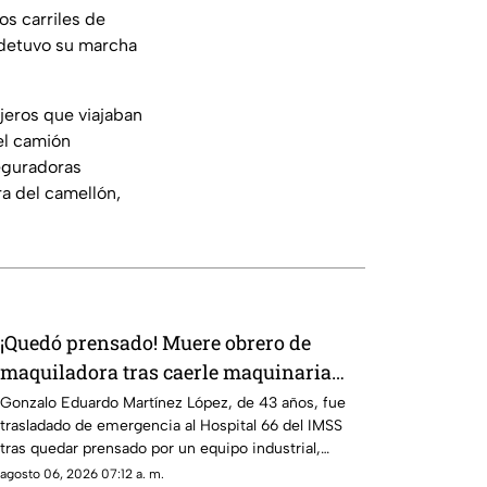
os carriles de
e detuvo su marcha
jeros que viajaban
el camión
eguradoras
ra del camellón,
¡Quedó prensado! Muere obrero de
maquiladora tras caerle maquinaria
pesada en Ciudad Juárez
Gonzalo Eduardo Martínez López, de 43 años, fue
trasladado de emergencia al Hospital 66 del IMSS
tras quedar prensado por un equipo industrial,
donde falleció debido a las severas lesiones.
agosto 06, 2026 07:12 a. m.