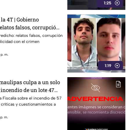
1:25
la 4T | Gobierno
elatos falsos, corrupción
complicidad
redicho: relatos falsos, corrupción
licidad con el crimen
 p. m.
1:19
amaulipas culpa a un solo
incendio de un lote 47
apitas
a Fiscalía sobre el incendio de 57
críticas y cuestionamientos a
 p. m.