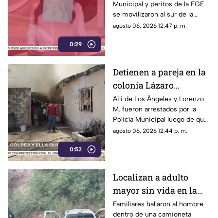
Municipal y peritos de la FGE
Norte en Chihuahua
se movilizaron al sur de la
capital tras el descubrimiento
agosto 06, 2026 12:47 p. m.
de restos humanos ocultos en
0:29
un terreno.
Detienen a pareja en la
colonia Lázaro
Cárdenas tras riña,
Aili de Los Ángeles y Lorenzo
M. fueron arrestados por la
agresión física y un
Policía Municipal luego de que
incendio
el hombre agrediera a la mujer
agosto 06, 2026 12:44 p. m.
y ella presuntamente iniciara
0:52
un fuego durante la disputa.
Localizan a adulto
mayor sin vida en la
carretera de
Familiares hallaron al hombre
dentro de una camioneta
Cuahtémoc; habría