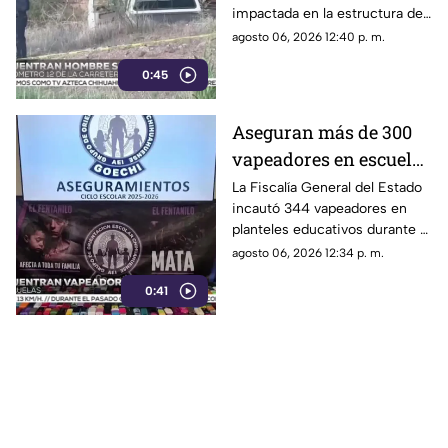
impactada en la estructura de
sufrido infarto al
un puente a la altura del
agosto 06, 2026 12:40 p. m.
volante
kilómetro 12; las autoridades
0:45
presumen una causa natural
previa al choque.
Aseguran más de 300
vapeadores en escuelas
de Chihuahua; detectan
La Fiscalía General del Estado
incautó 344 vapeadores en
dispositivo wax
planteles educativos durante el
ciclo escolar 2025-2026; 36
agosto 06, 2026 12:34 p. m.
de ellos contenían
0:41
concentrado de cannabis
conocido como “wax”.