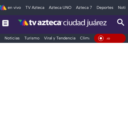
en vivo
TV Azteca
Azteca UNO
Azteca 7
Deportes
Notic
Noticias
Turismo
Viral y Tendencia
Clima
Deportes
Espec
En Viv