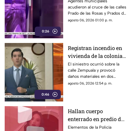
cuerpo no presentaba
Agentes municipales
acudieron al cruce de las calles
huellas de violencia
Prado de las Rosas y Prados de
Azucenas tras el reporte del
agosto 06, 2026 01:00 p. m.
hallazgo; peritos indagan la
0:26
causa del fallecimiento.
Registran incendio en
vivienda de la colonia
Fronteriza; bomberos
El siniestro ocurrió sobre la
calle Zempuala y provocó
controlan las llamas
daños materiales en dos
habitaciones; Protección Civil
agosto 06, 2026 12:54 p. m.
descartó personas lesionadas y
0:46
fugas de gas.
Hallan cuerpo
enterrado en predio de
la colonia División del
Elementos de la Policía