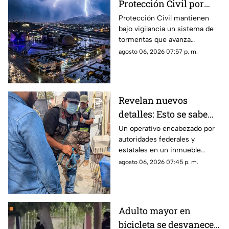
Protección Civil por
tormenta que se acerca
Protección Civil mantienen
bajo vigilancia un sistema de
a Ciudad Juárez y El
tormentas que avanza
Paso: piden extremar
lentamente hacia el suroeste y
agosto 06, 2026 07:57 p. m.
precauciones
que, de conservar su
intensidad y trayectoria, podría
ingresar a Ciudad Juárez
durante las próximas horas.
Revelan nuevos
detalles: Esto se sabe
sobre el hallazgo de un
Un operativo encabezado por
autoridades federales y
lagarto y un tigre de
estatales en un inmueble
bengala en un
habilitado como autolavado en
agosto 06, 2026 07:45 p. m.
autolavado de Juárez
Ciudad Juárez dejó como
saldo el aseguramiento de un
tigre de bengala, un cocodrilo
y cinco perros.
Adulto mayor en
bicicleta se desvanece y