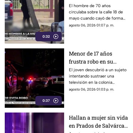
pierde la vida en la
El hombre de 70 años
circulaba sobre la calle 18 de
colonia Lucio Cabañas
mayo cuando cayó de forma
repentina; paramédicos
agosto 06, 2026 01:07 p. m.
acudieron al lugar pero ya no
0:32
contaba con signos vitales.
Menor de 17 años
frustra robo en su
domicilio de
El joven descubrió a un sujeto
intentando sustraer una
Cuauhtémoc; resulta
televisión en la colonia
herido de la mano
Reforma; tras forcejear con el
agosto 06, 2026 01:03 p. m.
presunto delincuente, este
0:37
huyó sin lograr el cometido.
Hallan a mujer sin vida
en Prados de Salvárcar;