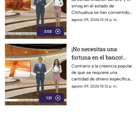
smog en el estado de
cruces internacionales
Chihuahua se han convertido
podría agravar asma,
en factores clave para el
agosto 09, 2026 10:14 p. m.
alergias e infecciones
aumento y agravamiento de
respiratorias
2:02
enfermedades respiratorias
como infecciones, alergias y
asma, según datos de la
¡No necesitas una
Secretaría de Salud Estatal
fortuna en el banco!
Esto es lo que
Contrario a la creencia popular
de que se requiere una
realmente toma en
cantidad de dinero específica
cuenta EU para aprobar
en el banco para obtener la
agosto 09, 2026 10:12 p. m.
la visa de turista
visa de turista de los Estados
1:21
Unidos, el consulado evalúa el
perfil integral del solicitante