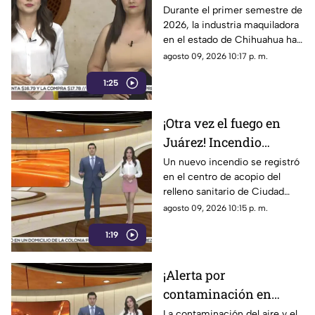
Prevén inversiones por
Durante el primer semestre de
2026, la industria maquiladora
600 millones de dólares
en el estado de Chihuahua ha
para Chihuahua
enfrentado un panorama de
agosto 09, 2026 10:17 p. m.
retos y expectativas debido a
1:25
la renegociación del T-MEC y
el cierre de algunas empresas,
con un impacto negativo
¡Otra vez el fuego en
particular en Ciudad Juárez
Juárez! Incendio
consume más de 200
Un nuevo incendio se registró
en el centro de acopio del
mil llantas en el relleno
relleno sanitario de Ciudad
sanitario y esto se sabe
Juárez, Chihuahua, donde
agosto 09, 2026 10:15 p. m.
ardieron más de 200,000
1:19
llantas
¡Alerta por
contaminación en
Chihuahua! Smog en
La contaminación del aire y el