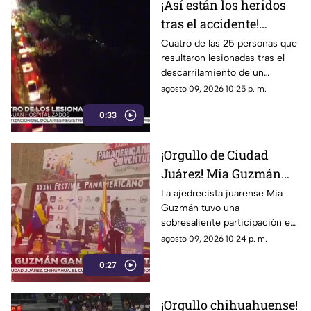
¡Así están los heridos
tras el accidente!
Cuatro personas
Cuatro de las 25 personas que
resultaron lesionadas tras el
continúan
descarrilamiento de un
hospitalizadas y el
autobús de pasajeros en la
agosto 09, 2026 10:25 p. m.
chofer permanece bajo
carretera de Huapoca
resguardo
0:33
continúan recibiendo atención
médica en el hospital
¡Orgullo de Ciudad
Juárez! Mia Guzmán
conquista oro y plata
La ajedrecista juarense Mia
Guzmán tuvo una
en el Panamericano de
sobresaliente participación en
Ajedrez en Colombia
el Campeonato Panamericano
agosto 09, 2026 10:24 p. m.
de Ajedrez infantil y juvenil
0:27
celebrado en Medellín,
Colombia
¡Orgullo chihuahuense!