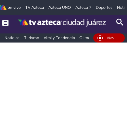
en vivo
TV Azteca
Azteca UNO
Azteca 7
Deportes
Notic
Noticias
Turismo
Viral y Tendencia
Clima
Deportes
Espec
En Vivo