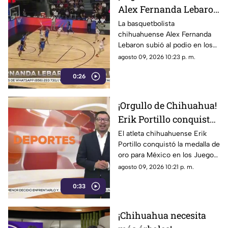
Alex Fernanda Lebaron
conquista la plata con
La basquetbolista
chihuahuense Alex Fernanda
México en los
Lebaron subió al podio en los
Centroamericanos 2026
Juegos Centroamericanos y
agosto 09, 2026 10:23 p. m.
del Caribe Santo Domingo
0:26
2026 tras obtener la medalla
de plata con la selección
mexicana femenil.
¡Orgullo de Chihuahua!
Erik Portillo conquista
el oro para México y
El atleta chihuahuense Erik
Portillo conquistó la medalla de
comparte podio con su
oro para México en los Juegos
hermano en Santo
Centroamericanos y del
agosto 09, 2026 10:21 p. m.
Domingo 2026
Caribe Santo Domingo 2026
0:33
tras imponerse en la prueba de
salto de altura
¡Chihuahua necesita