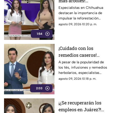
más árboles!
Especialistas revelan
Especialistas en Chihuahua
destacan la importancia de
cómo la reforestación
impulsar la reforestación
puede mejorar el aire y
urbana como una medida clave
agosto 09, 2026 10:20 p. m.
la salud de la ciudad
para mejorar la calidad del aire
1:54
y embellecer la ciudad
¡Cuidado con los
remedios caseros!
Médicos advierten que
A pesar de la popularidad de
los tés, infusiones y remedios
los tés y plantas
herbolarios, especialistas
medicinales no
médicos advierten que las
agosto 09, 2026 10:18 p. m.
sustituyen a los
plantas medicinales no tienen
medicamentos
2:03
la misma eficacia ni pueden
sustituir a los tratamientos
farmacológicos
¡¿Se recuperarán los
empleos en Juárez?!