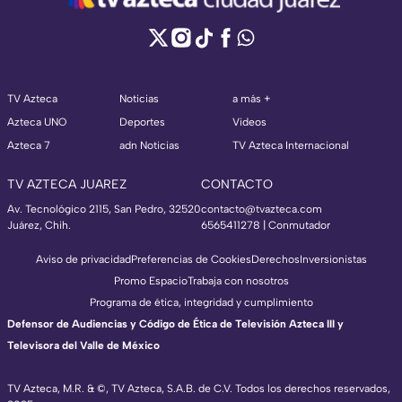
TV Azteca
Noticias
a más +
Azteca UNO
Deportes
Videos
Azteca 7
adn Noticias
TV Azteca Internacional
TV AZTECA JUAREZ
CONTACTO
Av. Tecnológico 2115, San Pedro, 32520
contacto@tvazteca.com
Juárez, Chih.
6565411278 | Conmutador
Aviso de privacidad
Preferencias de Cookies
Derechos
Inversionistas
Promo Espacio
Trabaja con nosotros
Programa de ética, integridad y cumplimiento
Defensor de Audiencias y Código de Ética de Televisión Azteca III y
Televisora del Valle de México
TV Azteca, M.R. & ©, TV Azteca, S.A.B. de C.V. Todos los derechos reservados,