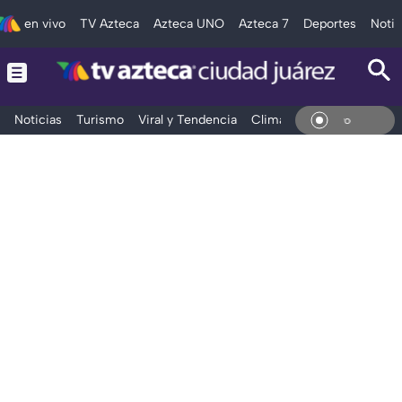
en vivo
TV Azteca
Azteca UNO
Azteca 7
Deportes
Notic
Noticias
Turismo
Viral y Tendencia
Clima
Deportes
Espec
En Vi