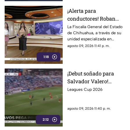
¡Alerta para
conductores! Roban
vehículos en
La Fiscalía General del Estado
de Chihuahua, a través de su
Chihuahua, pero no
unidad especializada en
para quedárselos: este
investigación de robo de
agosto 09, 2026 11:41 p. m.
es su verdadero
vehículos, detectó un nuevo
objetivo
1:18
modus operandi en la capital
de la entidad
¡Debut soñado para
Salvador Valero!
Bravos de Juárez
Leagues Cup 2026
derrotan 2-1 al
Minnesota United en la
agosto 09, 2026 11:40 p. m.
Leagues Cup
2:12