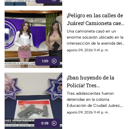
tabúes y mitos que rodeaban a
este procedimiento
¡Peligro en las calles de
Juárez! Camioneta cae
en enorme socavón
Una camioneta cayó en un
enorme socavón ubicado en la
tras las lluvias y
intersección de la avenida del
autoridades cierran la
Charro y la avenida de la Raza
agosto 09, 2026 11:41 p. m.
zona
en Ciudad Juárez
1:20
¡Iban huyendo de la
Policía! Tres
adolescentes son
Tres adolescentes fueron
detenidas en la colonia
detenidas en Juárez y
Educación de Ciudad Juárez,
descubren un arma
Chihuahua, luego de
agosto 09, 2026 11:41 p. m.
oculta en la guantera
protagonizar una persecución
0:38
policia