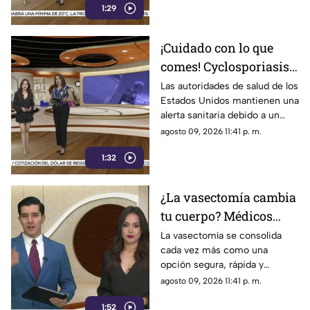
1:29
medio ambiente
¡Cuidado con lo que
comes! Cyclosporiasis
se extiende por 34
Las autoridades de salud de los
Estados Unidos mantienen una
estados de EU y
alerta sanitaria debido a un
Chihuahua permanece
brote de ciclosporiasis que ya
agosto 09, 2026 11:41 p. m.
bajo vigilancia
se encuentra presente en 34
1:32
estados de la Unión
Americana, según datos de los
Centros para el Control y
¿La vasectomía cambia
Prevención de Enfermedades
tu cuerpo? Médicos
aclaran qué ocurre
La vasectomía se consolida
cada vez más como una
realmente después de
opción segura, rápida y
realizarse este
responsable para la
agosto 09, 2026 11:41 p. m.
procedimiento
planificación familiar entre los
1:52
hombres, dejando atrás los