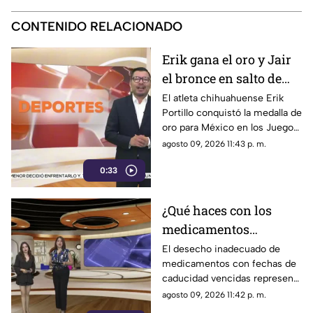
CONTENIDO RELACIONADO
Erik gana el oro y Jair
el bronce en salto de
altura para México:
El atleta chihuahuense Erik
Portillo conquistó la medalla de
¡Los hermanos Portillo
oro para México en los Juegos
hacen historia!
Centroamericanos y del
agosto 09, 2026 11:43 p. m.
Caribe Santo Domingo 2026
0:33
tras imponerse en la prueba de
salto de altura
¿Qué haces con los
medicamentos
vencidos? Esta es la
El desecho inadecuado de
medicamentos con fechas de
forma correcta de
caducidad vencidas representa
desecharlos sin poner
un grave riesgo tanto para la
agosto 09, 2026 11:42 p. m.
en riesgo tu salud
salud pública como para el