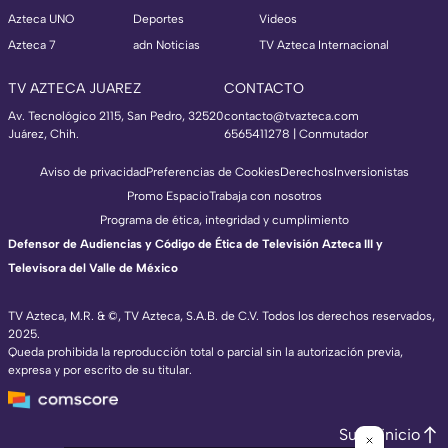
Azteca UNO
Deportes
Videos
Azteca 7
adn Noticias
TV Azteca Internacional
TV AZTECA JUAREZ
CONTACTO
Av. Tecnológico 2115, San Pedro, 32520
contacto@tvazteca.com
Juárez, Chih.
6565411278 | Conmutador
Aviso de privacidad
Preferencias de Cookies
Derechos
Inversionistas
Promo Espacio
Trabaja con nosotros
Programa de ética, integridad y cumplimiento
Defensor de Audiencias y Código de Ética de Televisión Azteca III y
Televisora del Valle de México
TV Azteca, M.R. & ©, TV Azteca, S.A.B. de C.V. Todos los derechos reservados,
2025.
Queda prohibida la reproducción total o parcial sin la autorización previa,
expresa y por escrito de su titular.
Subir inicio