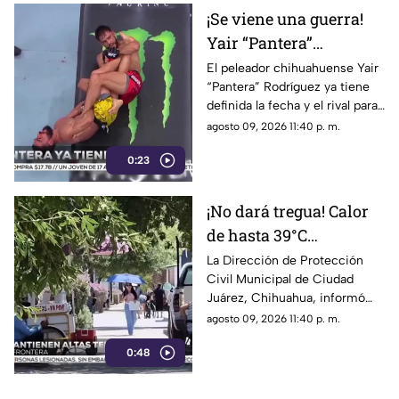
¡Se viene una guerra!
Yair “Pantera”
Rodríguez enfrentará a
El peleador chihuahuense Yair
“Pantera” Rodríguez ya tiene
Jens Silva y buscará
definida la fecha y el rival para
volver por el título de
su esperado regreso al
agosto 09, 2026 11:40 p. m.
UFC
octágono de la UFC
0:23
¡No dará tregua! Calor
de hasta 39°C
continuará en Ciudad
La Dirección de Protección
Civil Municipal de Ciudad
Juárez y autoridades
Juárez, Chihuahua, informó
piden extremar
que continuarán registrándose
agosto 09, 2026 11:40 p. m.
precauciones
altas temperaturas en la
0:48
región, alcanzando valores de
hasta 39 grados centígrados