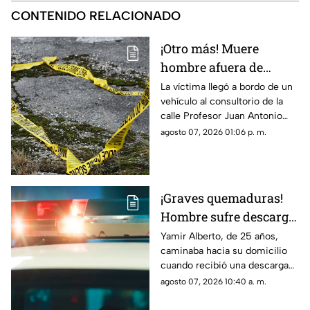
CONTENIDO RELACIONADO
¡Otro más! Muere
hombre afuera de
farmacia tras sufrir
La víctima llegó a bordo de un
vehículo al consultorio de la
una descarga eléctrica
calle Profesor Juan Antonio
en Ciudad Juárez
Pedroza para pedir auxilio,
agosto 07, 2026 01:06 p. m.
pero el médico confirmó que
ya no contaba con signos
vitales
¡Graves quemaduras!
Hombre sufre descarga
eléctrica por pisar
Yamir Alberto, de 25 años,
caminaba hacia su domicilio
cable expuesto en
cuando recibió una descarga
banqueta de Ciudad
eléctrica; fue trasladado de
agosto 07, 2026 10:40 a. m.
Juárez
urgencia al Hospital General
con lesiones de segundo y