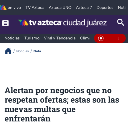
en vivo
TV Azteca
Azteca UNO
Azteca 7
Deportes
Notic
Noticias
Turismo
Viral y Tendencia
Clima
Deportes
Espec
En Vivo
Noticias
Nota
Alertan por negocios que no
respetan ofertas; estas son las
nuevas multas que
enfrentarán