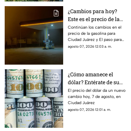
¿Cambios para hoy?
Este es el precio de la
gasolina para Ciudad
Continúan los cambios en el
precio de la gasolina para
Juárez y El Paso
Ciudad Juárez y El paso para
hoy, 7 de agosto
agosto 07, 2026 12:03 a. m.
¿Cómo amanece el
dólar? Entérate de su
precio hoy, 7 de agosto,
El precio del dólar da un nuevo
cambio hoy, 7 de agosto, en
en Ciudad Juárez
Ciudad Juárez
agosto 07, 2026 12:01 a. m.