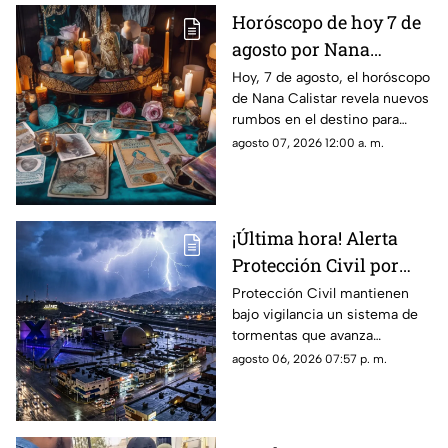
Horóscopo de hoy 7 de
agosto por Nana
Calistar: Este será tu
Hoy, 7 de agosto, el horóscopo
de Nana Calistar revela nuevos
mejor beneficio
rumbos en el destino para
estos signos
agosto 07, 2026 12:00 a. m.
¡Última hora! Alerta
Protección Civil por
tormenta que se acerca
Protección Civil mantienen
bajo vigilancia un sistema de
a Ciudad Juárez y El
tormentas que avanza
Paso: piden extremar
lentamente hacia el suroeste y
agosto 06, 2026 07:57 p. m.
precauciones
que, de conservar su
intensidad y trayectoria, podría
ingresar a Ciudad Juárez
durante las próximas horas.