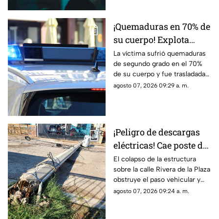
tercer grado
¡Quemaduras en 70% de
su cuerpo! Explota
tanque de gas en
La víctima sufrió quemaduras
de segundo grado en el 70%
Parajes del Sur y deja a
de su cuerpo y fue trasladada
una persona grave
de urgencia al Hospital General
agosto 07, 2026 09:29 a. m.
de Ciudad Juárez.
¡Peligro de descargas
eléctricas! Cae poste de
concreto tras
El colapso de la estructura
sobre la calle Rivera de la Plaza
TORMENTAS y bloquea
obstruye el paso vehicular y
calles en Ciudad Juárez
mantiene en alerta a los
agosto 07, 2026 09:24 a. m.
vecinos por riesgo de
descargas eléctricas