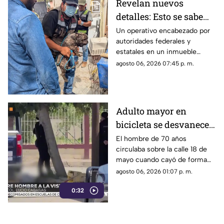
Revelan nuevos
detalles: Esto se sabe
sobre el hallazgo de un
Un operativo encabezado por
autoridades federales y
lagarto y un tigre de
estatales en un inmueble
bengala en un
habilitado como autolavado en
agosto 06, 2026 07:45 p. m.
autolavado de Juárez
Ciudad Juárez dejó como
saldo el aseguramiento de un
tigre de bengala, un cocodrilo
y cinco perros.
Adulto mayor en
bicicleta se desvanece y
pierde la vida en la
El hombre de 70 años
circulaba sobre la calle 18 de
colonia Lucio Cabañas
mayo cuando cayó de forma
repentina; paramédicos
agosto 06, 2026 01:07 p. m.
acudieron al lugar pero ya no
0:32
contaba con signos vitales.