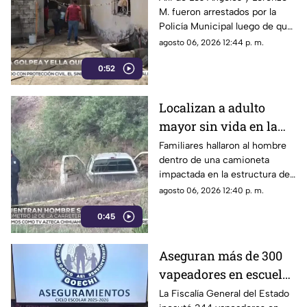
M. fueron arrestados por la
agresión física y un
Policía Municipal luego de que
incendio
el hombre agrediera a la mujer
agosto 06, 2026 12:44 p. m.
y ella presuntamente iniciara
0:52
un fuego durante la disputa.
Localizan a adulto
mayor sin vida en la
carretera de
Familiares hallaron al hombre
dentro de una camioneta
Cuahtémoc; habría
impactada en la estructura de
sufrido infarto al
un puente a la altura del
agosto 06, 2026 12:40 p. m.
volante
kilómetro 12; las autoridades
0:45
presumen una causa natural
previa al choque.
Aseguran más de 300
vapeadores en escuelas
de Chihuahua; detectan
La Fiscalía General del Estado