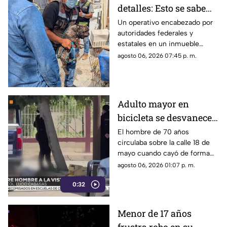
detalles: Esto se sabe
sobre el hallazgo de un
Un operativo encabezado por
autoridades federales y
lagarto y un tigre de
estatales en un inmueble
bengala en un
habilitado como autolavado en
agosto 06, 2026 07:45 p. m.
autolavado de Juárez
Ciudad Juárez dejó como
saldo el aseguramiento de un
tigre de bengala, un cocodrilo
y cinco perros.
Adulto mayor en
bicicleta se desvanece y
pierde la vida en la
El hombre de 70 años
circulaba sobre la calle 18 de
colonia Lucio Cabañas
mayo cuando cayó de forma
repentina; paramédicos
agosto 06, 2026 01:07 p. m.
acudieron al lugar pero ya no
0:32
contaba con signos vitales.
Menor de 17 años