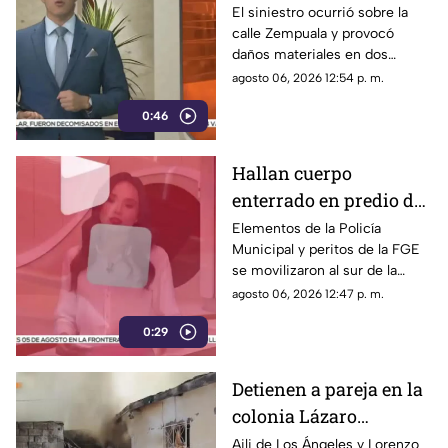
Fronteriza; bomberos
El siniestro ocurrió sobre la
calle Zempuala y provocó
controlan las llamas
daños materiales en dos
habitaciones; Protección Civil
agosto 06, 2026 12:54 p. m.
descartó personas lesionadas y
0:46
fugas de gas.
Hallan cuerpo
enterrado en predio de
la colonia División del
Elementos de la Policía
Municipal y peritos de la FGE
Norte en Chihuahua
se movilizaron al sur de la
capital tras el descubrimiento
agosto 06, 2026 12:47 p. m.
de restos humanos ocultos en
0:29
un terreno.
Detienen a pareja en la
colonia Lázaro
Cárdenas tras riña,
Aili de Los Ángeles y Lorenzo