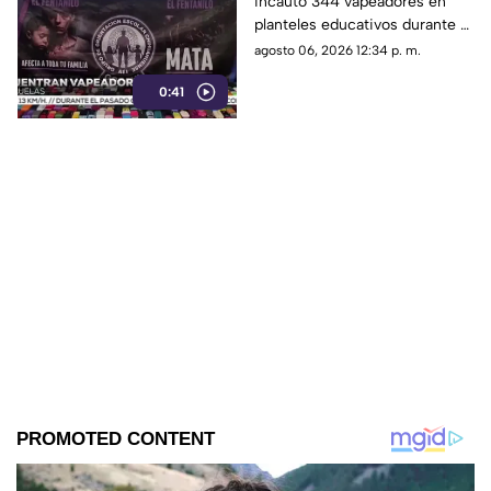
incautó 344 vapeadores en
dispositivo wax
planteles educativos durante el
ciclo escolar 2025-2026; 36
agosto 06, 2026 12:34 p. m.
de ellos contenían
0:41
concentrado de cannabis
conocido como “wax”.