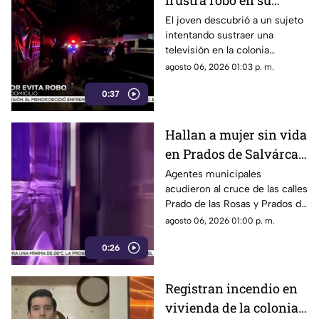
frustra robo en su
domicilio de
El joven descubrió a un sujeto
intentando sustraer una
Cuauhtémoc; resulta
televisión en la colonia
herido de la mano
Reforma; tras forcejear con el
agosto 06, 2026 01:03 p. m.
presunto delincuente, este
0:37
huyó sin lograr el cometido.
Hallan a mujer sin vida
en Prados de Salvárcar;
cuerpo no presentaba
Agentes municipales
acudieron al cruce de las calles
huellas de violencia
Prado de las Rosas y Prados de
Azucenas tras el reporte del
agosto 06, 2026 01:00 p. m.
hallazgo; peritos indagan la
0:26
causa del fallecimiento.
Registran incendio en
vivienda de la colonia