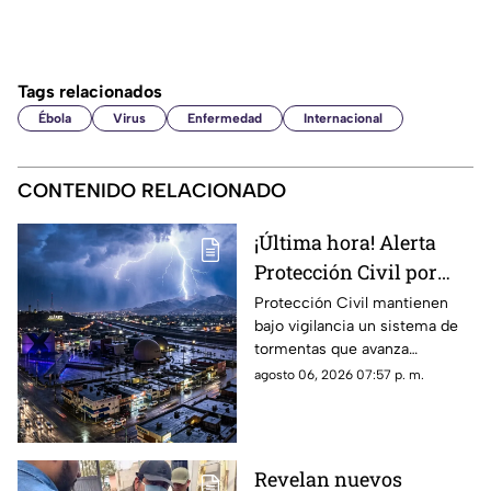
Tags relacionados
Ébola
Virus
Enfermedad
Internacional
CONTENIDO RELACIONADO
¡Última hora! Alerta
Protección Civil por
tormenta que se acerca
Protección Civil mantienen
bajo vigilancia un sistema de
a Ciudad Juárez y El
tormentas que avanza
Paso: piden extremar
lentamente hacia el suroeste y
agosto 06, 2026 07:57 p. m.
precauciones
que, de conservar su
intensidad y trayectoria, podría
ingresar a Ciudad Juárez
durante las próximas horas.
Revelan nuevos