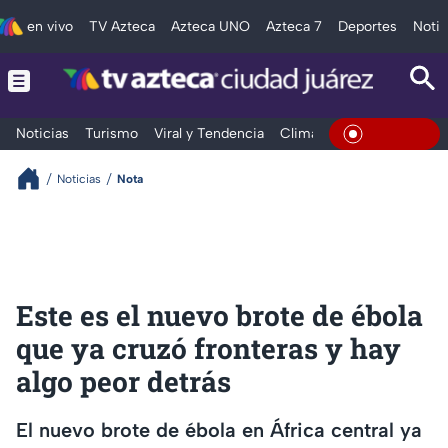
en vivo
TV Azteca
Azteca UNO
Azteca 7
Deportes
Notic
Noticias
Turismo
Viral y Tendencia
Clima
Deportes
Espec
En Vivo
Noticias
Nota
Este es el nuevo brote de ébola
que ya cruzó fronteras y hay
algo peor detrás
El nuevo brote de ébola en África central ya