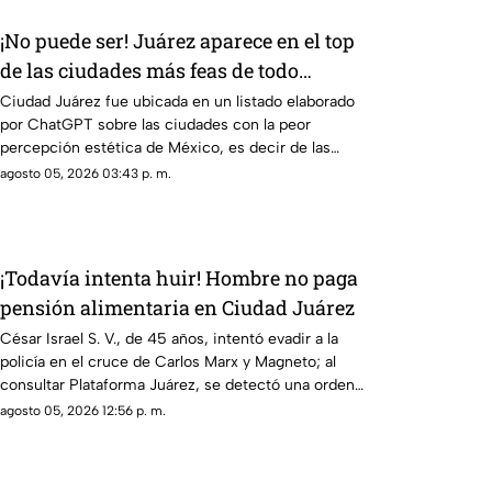
¡No puede ser! Juárez aparece en el top
de las ciudades más feas de todo
México según la IA: te decimos en qué
Ciudad Juárez fue ubicada en un listado elaborado
por ChatGPT sobre las ciudades con la peor
lugar quedó
percepción estética de México, es decir de las
urbes más feas del país.
agosto 05, 2026 03:43 p. m.
¡Todavía intenta huir! Hombre no paga
pensión alimentaria en Ciudad Juárez
César Israel S. V., de 45 años, intentó evadir a la
policía en el cruce de Carlos Marx y Magneto; al
consultar Plataforma Juárez, se detectó una orden
de aprehensión vigente
agosto 05, 2026 12:56 p. m.