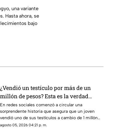
gyo, una variante
s. Hasta ahora, se
lecimientos bajo
¿Vendió un testículo por más de un
millón de pesos? Esta es la verdad
detrás de la historia que se hizo viral
En redes sociales comenzó a circular una
sorprendente historia que asegura que un joven
vendió uno de sus testículos a cambio de 1 millón
400 mil pesos, una publicación que rápidamente
agosto 05, 2026 04:21 p. m.
acumuló miles de reacciones, comentarios y
compartidos debido a lo inusual del supuesto caso.