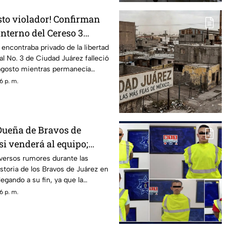
sto violador! Confirman
nterno del Cereso 3
bía atención médica
ncontraba privado de la libertad
al No. 3 de Ciudad Juárez falleció
 agosto mientras permanecía
l Hospital General, donde recibía
6 p. m.
Dueña de Bravos de
si venderá al equipo;
n como Indios de Juárez?
versos rumores durante las
istoria de los Bravos de Juárez en
llegando a su fin, ya que la
dra de la Vega estaría analizando
6 p. m.