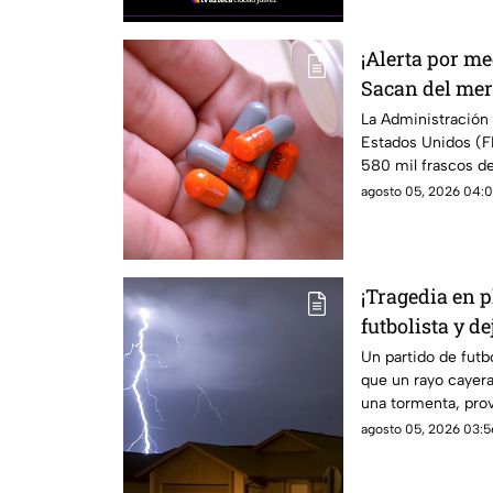
¡Alerta por m
Sacan del mer
frascos con pa
La Administración
Estados Unidos (F
por posible ri
580 mil frascos d
tratar la presión a
agosto 05, 2026 04:0
impureza química 
prolongada, podría
cáncer.
¡Tragedia en p
futbolista y d
Un partido de futb
que un rayo cayer
una tormenta, pro
y dejando a otras 
agosto 05, 2026 03:5