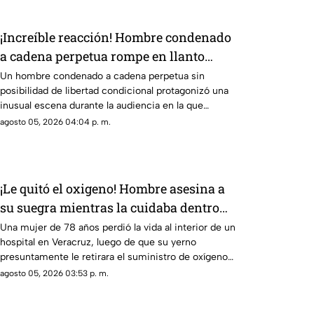
¡Increíble reacción! Hombre condenado
a cadena perpetua rompe en llanto
porque nunca podrá jugar GTA VI
Un hombre condenado a cadena perpetua sin
posibilidad de libertad condicional protagonizó una
inusual escena durante la audiencia en la que
recibió su sentencia.
agosto 05, 2026 04:04 p. m.
¡Le quitó el oxigeno! Hombre asesina a
su suegra mientras la cuidaba dentro
de un hospital
Una mujer de 78 años perdió la vida al interior de un
hospital en Veracruz, luego de que su yerno
presuntamente le retirara el suministro de oxígeno
mientras permanecía bajo atención médica.
agosto 05, 2026 03:53 p. m.