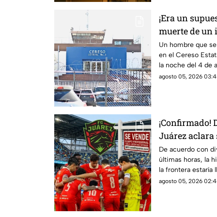
¡Era un supue
muerte de un i
mientras reci
Un hombre que se e
en el Cereso Estat
la noche del 4 de
hospitalizado en e
agosto 05, 2026 03:4
atención médica
¡Confirmado! 
Juárez aclara 
¿desaparecerá
De acuerdo con di
últimas horas, la h
la frontera estaría 
propietaria, Alejan
agosto 05, 2026 02:4
el vender el club