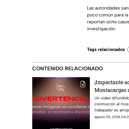
Las autoridades san
poco común para la 
reportan ocho casos
investigación.
Tags relacionados
CONTENIDO RELACIONADO
¡Impactante a
Montacargas a
en una zona po
Un video difundid
conmoción al mos
vuelve viral
trabajador es atro
mientras caminaba 
agosto 05, 2026 04:2