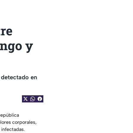
tre
ongo y
a detectado en
República
lores corporales,
 infectadas.