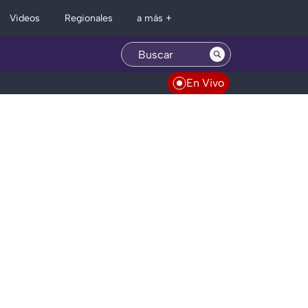
Regionales
Videos
a más +
En Vivo