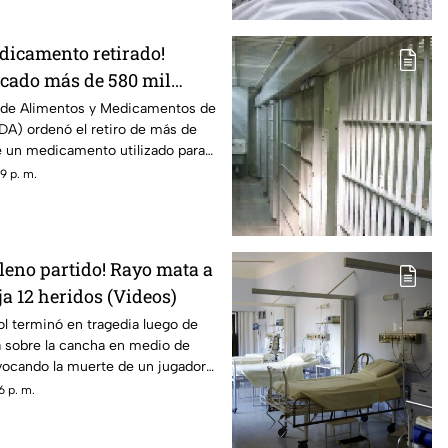
edicamento retirado!
cado más de 580 mil
stillas para la presión
 de Alimentos y Medicamentos de
DA) ordenó el retiro de más de
esgo de cáncer
e un medicamento utilizado para
rterial, luego de detectar una
9 p. m.
que, con una exposición
 aumentar el riesgo de desarrollar
leno partido! Rayo mata a
eja 12 heridos (Videos)
ol terminó en tragedia luego de
a sobre la cancha en medio de
vocando la muerte de un jugador
12 personas lesionadas.
6 p. m.