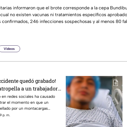
itarias informaron que el brote corresponde a la cepa Bundibu
cual no existen vacunas ni tratamientos específicos aprobado
 confirmados, 246 infecciones sospechosas y al menos 80 fal
Videos
ccidente quedó grabado!
tropella a un trabajador
rtuaria y el video se
o en redes sociales ha causado
trar el momento en que un
pellado por un montacargas
por una zona portuaria.
9 p. m.