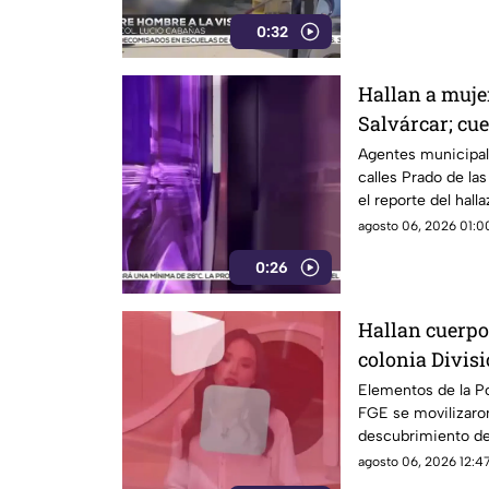
0:32
Hallan a muje
Salvárcar; cu
huellas de vio
Agentes municipale
calles Prado de la
el reporte del hall
fallecimiento.
agosto 06, 2026 01:00
0:26
Hallan cuerpo
colonia Divisi
Chihuahua
Elementos de la Pol
FGE se movilizaron 
descubrimiento de
terreno.
agosto 06, 2026 12:47