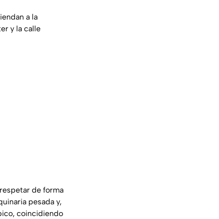
miendan a la
r y la calle
 respetar de forma
quinaria pesada y,
 pico, coincidiendo