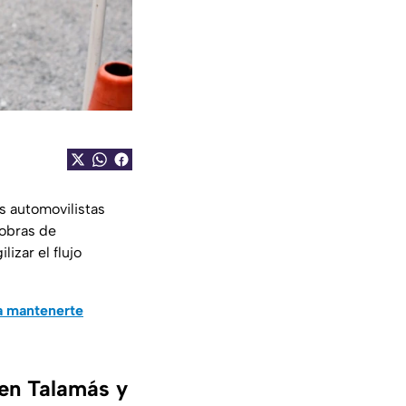
s automovilistas
s obras de
izar el flujo
a mantenerte
 en Talamás y