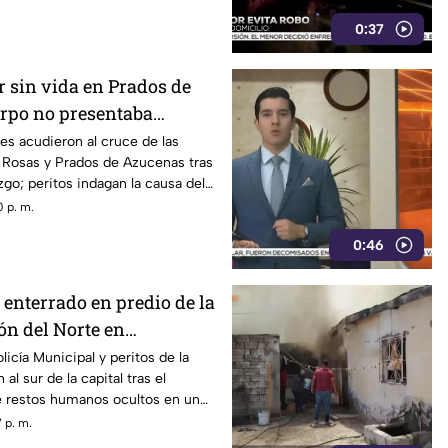
0:37
r sin vida en Prados de
erpo no presentaba
lencia
s acudieron al cruce de las
s Rosas y Prados de Azucenas tras
azgo; peritos indagan la causa del
 p. m.
0:46
 enterrado en predio de la
ón del Norte en
icía Municipal y peritos de la
al sur de la capital tras el
 restos humanos ocultos en un
 p. m.