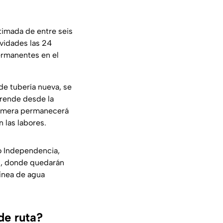
timada de entre seis
ividades las 24
permanentes en el
de tubería nueva, se
prende desde la
epómera permanecerá
 las labores.
to Independencia,
es, donde quedarán
línea de agua
de ruta?