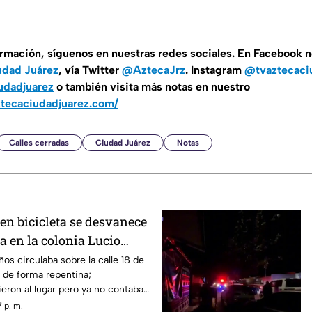
ormación, síguenos en nuestras redes sociales. En Facebook 
udad Juárez
, vía Twitter
@AztecaJrz
. Instagram
@tvaztecaci
udadjuarez
o también visita más notas en nuestro
ztecaciudadjuarez.com/
Calles cerradas
Ciudad Juárez
Notas
en bicicleta se desvanece
da en la colonia Lucio
os circulaba sobre la calle 18 de
de forma repentina;
ron al lugar pero ya no contaba
 p. m.