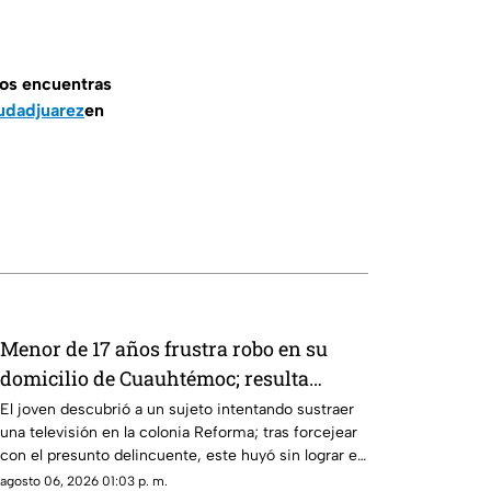
nos encuentras
udadjuarez
en
Menor de 17 años frustra robo en su
domicilio de Cuauhtémoc; resulta
herido de la mano
El joven descubrió a un sujeto intentando sustraer
una televisión en la colonia Reforma; tras forcejear
con el presunto delincuente, este huyó sin lograr el
cometido.
agosto 06, 2026 01:03 p. m.