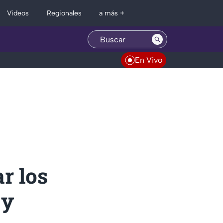
Regionales
Videos
a más +
En Vivo
ar los
 y