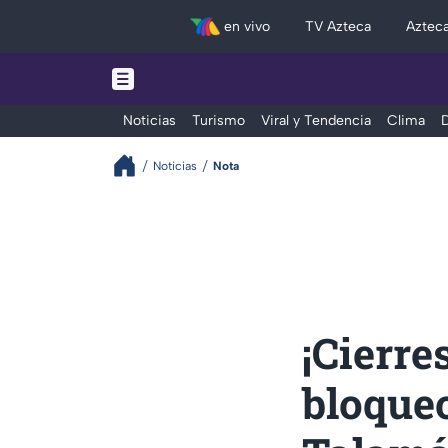
en vivo
TV Azteca
Aztec
Noticias
Turismo
Viral y Tendencia
Clima
D
Noticias
Nota
¡Cierre
bloqueo