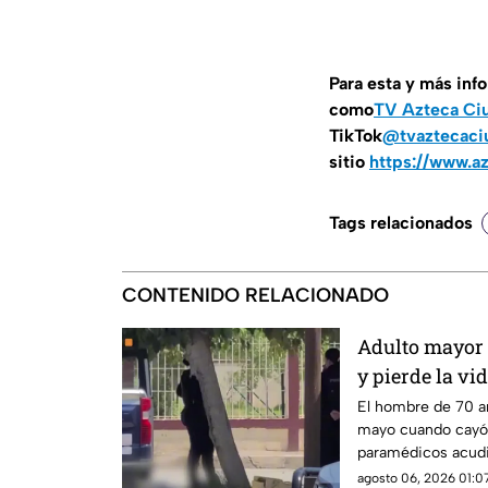
Para esta y más inf
como
TV Azteca Ci
TikTok
@tvaztecaci
sitio
https://www.a
Tags relacionados
CONTENIDO RELACIONADO
Adulto mayor 
y pierde la vi
Cabañas
El hombre de 70 añ
mayo cuando cayó 
paramédicos acudie
con signos vitales.
agosto 06, 2026 01:07