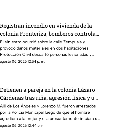
Registran incendio en vivienda de la
colonia Fronteriza; bomberos controlan
las llamas
El siniestro ocurrió sobre la calle Zempuala y
provocó daños materiales en dos habitaciones;
Protección Civil descartó personas lesionadas y
fugas de gas.
agosto 06, 2026 12:54 p. m.
Detienen a pareja en la colonia Lázaro
Cárdenas tras riña, agresión física y un
incendio
Aili de Los Ángeles y Lorenzo M. fueron arrestados
por la Policía Municipal luego de que el hombre
agrediera a la mujer y ella presuntamente iniciara un
fuego durante la disputa.
agosto 06, 2026 12:44 p. m.