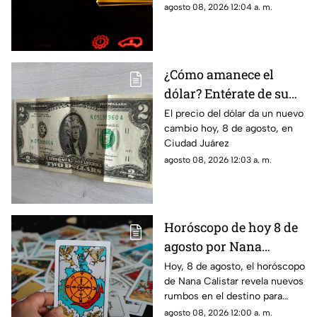
hoy, 8 de agosto
agosto 08, 2026 12:04 a. m.
¿Cómo amanece el
dólar? Entérate de su
precio hoy, 8 de agosto,
El precio del dólar da un nuevo
cambio hoy, 8 de agosto, en
en Ciudad Juárez
Ciudad Juárez
agosto 08, 2026 12:03 a. m.
Horóscopo de hoy 8 de
agosto por Nana
Calistar: ¿Qué te depara
Hoy, 8 de agosto, el horóscopo
de Nana Calistar revela nuevos
el destino este sábado?
rumbos en el destino para
estos signos
agosto 08, 2026 12:00 a. m.