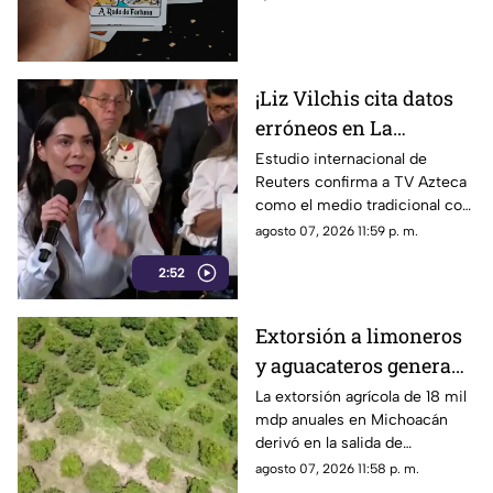
¡Liz Vilchis cita datos
erróneos en La
Mañanera: Estudio de
Estudio internacional de
Reuters confirma a TV Azteca
Reuters confirma
como el medio tradicional con
liderazgo de TV Azteca
mayor alcance y credibilidad
agosto 07, 2026 11:59 p. m.
en alcance y
en México, tras
credibilidad
2:52
inconsistencias en La
Mañanera
Extorsión a limoneros
y aguacateros genera
pérdidas de 18 mil mdp
La extorsión agrícola de 18 mil
mdp anuales en Michoacán
en Michoacán
derivó en la salida de
inspectores de EE. UU.,
agosto 07, 2026 11:58 p. m.
frenando la exportación de