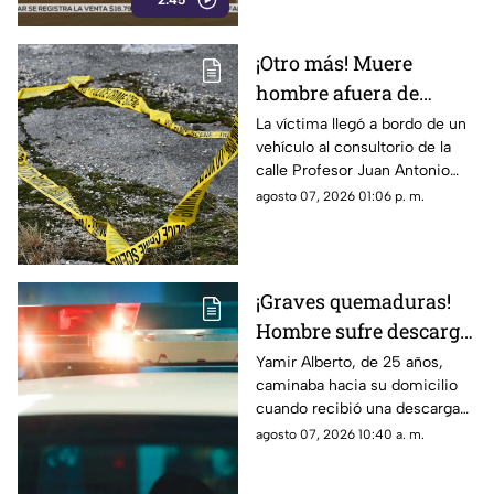
2:45
ámbito político y judicial, luego
de que este mecanismo,
criticado en diversas
¡Otro más! Muere
ocasiones por integrantes de
hombre afuera de
la Cuarta Transformación
cuando es utilizado en Estados
farmacia tras sufrir
La víctima llegó a bordo de un
Unidos contra presuntos
vehículo al consultorio de la
una descarga eléctrica
narcopolíticos, también ha
calle Profesor Juan Antonio
en Ciudad Juárez
sido empleado en
Pedroza para pedir auxilio,
agosto 07, 2026 01:06 p. m.
investigaciones dentro de
pero el médico confirmó que
México.
ya no contaba con signos
vitales
¡Graves quemaduras!
Hombre sufre descarga
eléctrica por pisar
Yamir Alberto, de 25 años,
caminaba hacia su domicilio
cable expuesto en
cuando recibió una descarga
banqueta de Ciudad
eléctrica; fue trasladado de
agosto 07, 2026 10:40 a. m.
Juárez
urgencia al Hospital General
con lesiones de segundo y