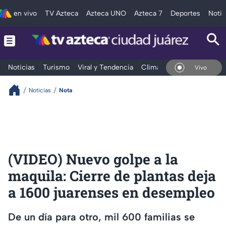
en vivo
TV Azteca
Azteca UNO
Azteca 7
Deportes
Notic
Noticias
Turismo
Viral y Tendencia
Clima
Deportes
Espec
En Vivo
Noticias
Nota
(VIDEO) Nuevo golpe a la
maquila: Cierre de plantas deja
a 1600 juarenses en desempleo
De un día para otro, mil 600 familias se