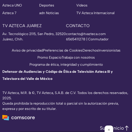
Azteca UNO
Deportes
Videos
Azteca 7
adn Noticias
TV Azteca Internacional
TV AZTECA JUAREZ
CONTACTO
Av. Tecnológico 2115, San Pedro, 32520
contacto@tvazteca.com
Juárez, Chih.
6565411278 | Conmutador
Aviso de privacidad
Preferencias de Cookies
Derechos
Inversionistas
Promo Espacio
Trabaja con nosotros
Programa de ética, integridad y cumplimiento
Defensor de Audiencias y Código de Ética de Televisión Azteca III y
Televisora del Valle de México
TV Azteca, M.R. & ©, TV Azteca, S.A.B. de C.V. Todos los derechos reservados,
2025.
Queda prohibida la reproducción total o parcial sin la autorización previa,
expresa y por escrito de su titular.
Subir inicio