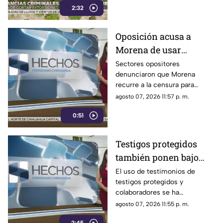
2:32
aguacate y provocando
severas pérdidas
Oposición acusa a
Morena de usar
censura para ocultar
Sectores opositores
denunciaron que Morena
seńalamientos de
recurre a la censura para
narcopolítica
imponer su versión oficial y
agosto 07, 2026 11:57 p. m.
desestimar señalamientos que
0:51
vinculan a la 4T con la
narcopolítica.
Testigos protegidos
también ponen bajo
presión a políticos en
El uso de testimonios de
testigos protegidos y
México; detienen a
colaboradores se ha
exgobernador señalado
convertido nuevamente en un
agosto 07, 2026 11:55 p. m.
por caso Ayotzinapa
punto de debate dentro del