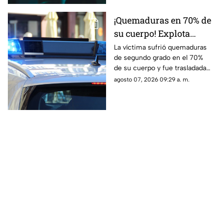
tercer grado
¡Quemaduras en 70% de
su cuerpo! Explota
tanque de gas en
La víctima sufrió quemaduras
de segundo grado en el 70%
Parajes del Sur y deja a
de su cuerpo y fue trasladada
una persona grave
de urgencia al Hospital General
agosto 07, 2026 09:29 a. m.
de Ciudad Juárez.