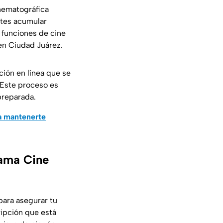
inematográfica
ntes acumular
2 funciones de cine
 en Ciudad Juárez.
ción en línea que se
 Este proceso es
 preparada.
a mantenerte
rama Cine
para asegurar tu
ripción que está