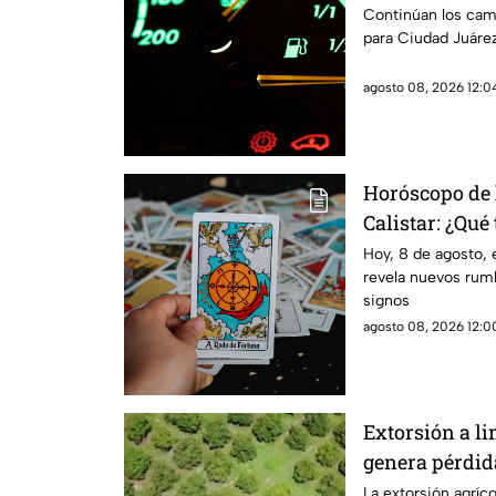
Paso
Continúan los camb
para Ciudad Juárez
agosto 08, 2026 12:04
Horóscopo de 
Calistar: ¿Qué 
sábado?
Hoy, 8 de agosto, 
revela nuevos rumb
signos
agosto 08, 2026 12:00
Extorsión a l
genera pérdid
Michoacán
La extorsión agríc