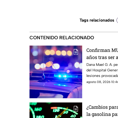
Tags relacionados
CONTENIDO RELACIONADO
Confirman MU
años tras ser 
Juárez
Dana Mael G. A. per
del Hospital Gener
lesiones provocada
agosto 08, 2026 10:46
¿Cambios para 
la gasolina pa