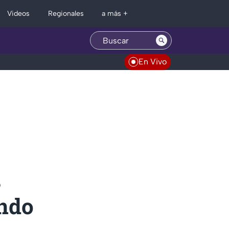
Regionales
Videos
a más +
En Vivo
s
endo