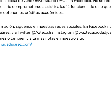
gina oficial de Cine Universitario UACJ en Facebook. No se re
cesario comprometerse a asistir a las 12 funciones de cine que
r obtener los créditos académicos.
ormación, síguenos en nuestras redes sociales. En Facebook 
uárez, vía Twitter @AztecaJrz. Instagram @tvaztecaciudadjua
ez o también visita más notas en nuestro sitio
ciudadjuarez.com/