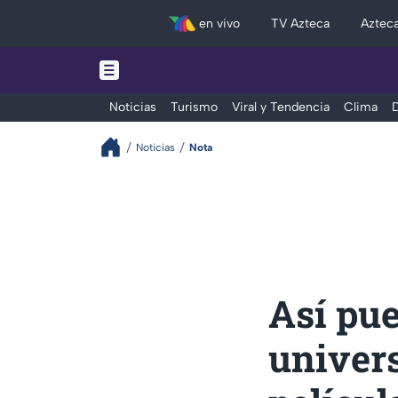
en vivo
TV Azteca
Aztec
Noticias
Turismo
Viral y Tendencia
Clima
D
Noticias
Nota
Así pue
univers