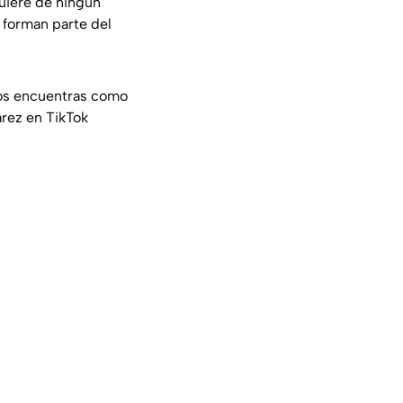
quiere de ningún
 forman parte del
nos encuentras como
rez en TikTok