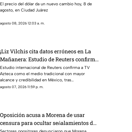
Juárez
El precio del dólar da un nuevo cambio hoy, 8 de
agosto, en Ciudad Juárez
agosto 08, 2026 12:03 a. m.
¡Liz Vilchis cita datos erróneos en La
Mañanera: Estudio de Reuters confirma
liderazgo de TV Azteca en alcance y
Estudio internacional de Reuters confirma a TV
Azteca como el medio tradicional con mayor
credibilidad
alcance y credibilidad en México, tras
inconsistencias en La Mañanera
agosto 07, 2026 11:59 p. m.
Oposición acusa a Morena de usar
censura para ocultar seńalamientos de
narcopolítica
Sectores opositores denunciaron que Morena