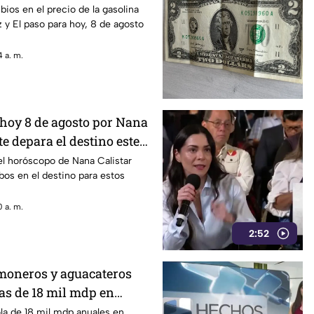
ios en el precio de la gasolina
 y El paso para hoy, 8 de agosto
 a. m.
hoy 8 de agosto por Nana
te depara el destino este
el horóscopo de Nana Calistar
os en el destino para estos
 a. m.
2:52
imoneros y aguacateros
as de 18 mil mdp en
ola de 18 mil mdp anuales en