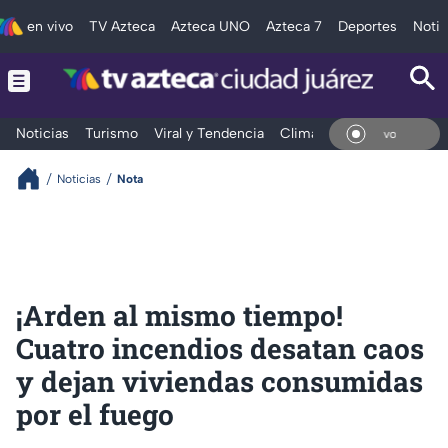
en vivo
TV Azteca
Azteca UNO
Azteca 7
Deportes
Notic
Noticias
Turismo
Viral y Tendencia
Clima
Deportes
Espec
En V
Noticias
Nota
¡Arden al mismo tiempo!
Cuatro incendios desatan caos
y dejan viviendas consumidas
por el fuego