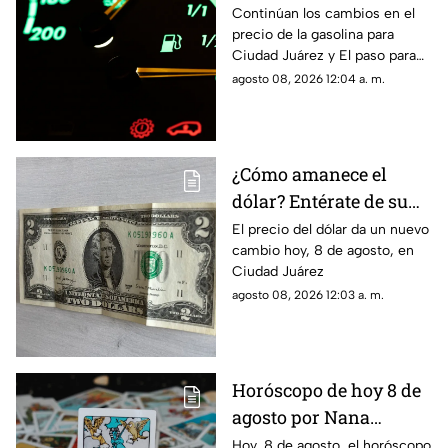
gasolina para Ciudad
Continúan los cambios en el
precio de la gasolina para
Juárez y El Paso
Ciudad Juárez y El paso para
hoy, 8 de agosto
agosto 08, 2026 12:04 a. m.
¿Cómo amanece el
dólar? Entérate de su
precio hoy, 8 de agosto,
El precio del dólar da un nuevo
cambio hoy, 8 de agosto, en
en Ciudad Juárez
Ciudad Juárez
agosto 08, 2026 12:03 a. m.
Horóscopo de hoy 8 de
agosto por Nana
Calistar: ¿Qué te depara
Hoy, 8 de agosto, el horóscopo