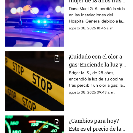
mujer de 18 años tras
ser atropellada en
Dana Mael G. A. perdió la vida
en las instalaciones del
Ciudad Juárez
Hospital General debido a la
gravedad de las lesiones
agosto 08, 2026 10:46 a. m.
provocadas por el fuerte
impacto.
¡Cuidado con el olor a
gas! Enciende la luz y
genera explosión en
Edgar M. S., de 25 años,
encendió la luz de su cocina
vivienda de Ciudad
tras percibir un olor a gas; la
Juárez
chispante detonación le
agosto 08, 2026 09:43 a. m.
provocó quemaduras en el
60% de su cuerpo.
¿Cambios para hoy?
Este es el precio de la