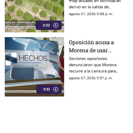
mdp anuales en Michoacán
en Michoacán
derivó en la salida de
inspectores de EE. UU.,
agosto 07, 2026 11:58 p. m.
frenando la exportación de
2:32
aguacate y provocando
severas pérdidas
Oposición acusa a
Morena de usar
censura para ocultar
Sectores opositores
denunciaron que Morena
seńalamientos de
recurre a la censura para
narcopolítica
imponer su versión oficial y
agosto 07, 2026 11:57 p. m.
desestimar señalamientos que
0:51
vinculan a la 4T con la
narcopolítica.