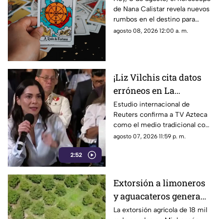
de Nana Calistar revela nuevos
el destino este sábado?
rumbos en el destino para
estos signos
agosto 08, 2026 12:00 a. m.
¡Liz Vilchis cita datos
erróneos en La
Mañanera: Estudio de
Estudio internacional de
Reuters confirma a TV Azteca
Reuters confirma
como el medio tradicional con
liderazgo de TV Azteca
mayor alcance y credibilidad
agosto 07, 2026 11:59 p. m.
en alcance y
en México, tras
credibilidad
2:52
inconsistencias en La
Mañanera
Extorsión a limoneros
y aguacateros genera
pérdidas de 18 mil mdp
La extorsión agrícola de 18 mil