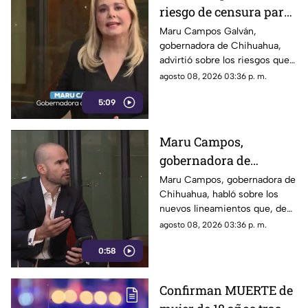
riesgo de censura para
medios y periodistas
Maru Campos Galván,
gobernadora de Chihuahua,
ante nuevos
advirtió sobre los riesgos que
lineamientos de
podrían representar los nuevos
agosto 08, 2026 03:36 p. m.
audiencias
lineamientos para los derechos
5:09
de las audiencias y la libertad
de expresión. Señaló que estas
disposiciones podrían
Maru Campos,
utilizarse para sancionar a
gobernadora de
medios y periodistas críticos.
Chihuahua, advierte
Maru Campos, gobernadora de
Chihuahua, habló sobre los
riesgo para la libertad
nuevos lineamientos que, de
de expresión
acuerdo con su postura,
agosto 08, 2026 03:36 p. m.
podrían representar un riesgo
0:58
para la libertad de expresión y
convertirse en una forma de
censura impulsada desde el
Confirman MUERTE de
Gobierno Federal.