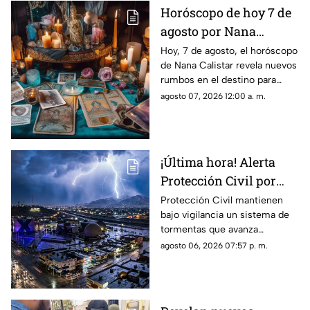
Horóscopo de hoy 7 de
agosto por Nana
Calistar: Este será tu
Hoy, 7 de agosto, el horóscopo
de Nana Calistar revela nuevos
mejor beneficio
rumbos en el destino para
estos signos
agosto 07, 2026 12:00 a. m.
¡Última hora! Alerta
Protección Civil por
tormenta que se acerca
Protección Civil mantienen
bajo vigilancia un sistema de
a Ciudad Juárez y El
tormentas que avanza
Paso: piden extremar
lentamente hacia el suroeste y
agosto 06, 2026 07:57 p. m.
precauciones
que, de conservar su
intensidad y trayectoria, podría
ingresar a Ciudad Juárez
durante las próximas horas.