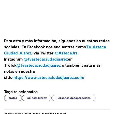
Para esta y más información, síguenos en nuestras redes
sociales. En Facebook nos encuentras como
TV Azteca
Ciudad Juárez
, vía Twitter
@AztecaJrz
.
Instagram
@tvaztecaciudadjuarez
en
TikTok
@tvaztecaciudadjuarez
o también visita más
notas en nuestro
sitio
https://www.aztecaciudadjuarez.com/
Tags relacionados
Notas
Ciudad Juárez
Personas desaparecidas