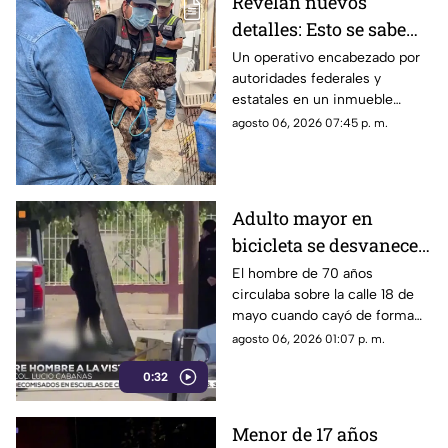
Revelan nuevos
detalles: Esto se sabe
sobre el hallazgo de un
Un operativo encabezado por
autoridades federales y
lagarto y un tigre de
estatales en un inmueble
bengala en un
habilitado como autolavado en
agosto 06, 2026 07:45 p. m.
autolavado de Juárez
Ciudad Juárez dejó como
saldo el aseguramiento de un
tigre de bengala, un cocodrilo
y cinco perros.
Adulto mayor en
bicicleta se desvanece y
pierde la vida en la
El hombre de 70 años
circulaba sobre la calle 18 de
colonia Lucio Cabañas
mayo cuando cayó de forma
repentina; paramédicos
agosto 06, 2026 01:07 p. m.
acudieron al lugar pero ya no
0:32
contaba con signos vitales.
Menor de 17 años