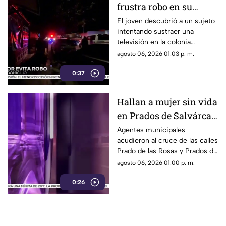
frustra robo en su
domicilio de
El joven descubrió a un sujeto
intentando sustraer una
Cuauhtémoc; resulta
televisión en la colonia
herido de la mano
Reforma; tras forcejear con el
agosto 06, 2026 01:03 p. m.
presunto delincuente, este
0:37
huyó sin lograr el cometido.
Hallan a mujer sin vida
en Prados de Salvárcar;
cuerpo no presentaba
Agentes municipales
acudieron al cruce de las calles
huellas de violencia
Prado de las Rosas y Prados de
Azucenas tras el reporte del
agosto 06, 2026 01:00 p. m.
hallazgo; peritos indagan la
0:26
causa del fallecimiento.