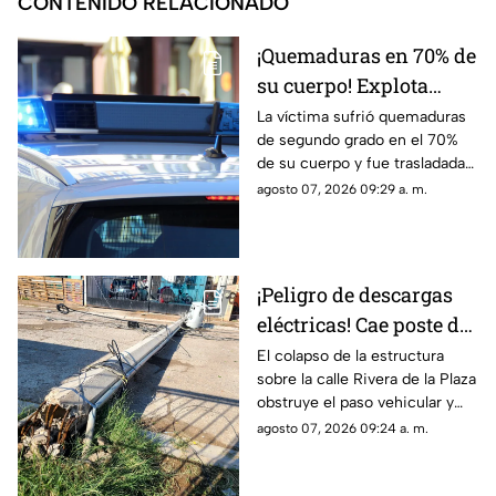
CONTENIDO RELACIONADO
¡Quemaduras en 70% de
su cuerpo! Explota
tanque de gas en
La víctima sufrió quemaduras
de segundo grado en el 70%
Parajes del Sur y deja a
de su cuerpo y fue trasladada
una persona grave
de urgencia al Hospital General
agosto 07, 2026 09:29 a. m.
de Ciudad Juárez.
¡Peligro de descargas
eléctricas! Cae poste de
concreto tras
El colapso de la estructura
sobre la calle Rivera de la Plaza
TORMENTAS y bloquea
obstruye el paso vehicular y
calles en Ciudad Juárez
mantiene en alerta a los
agosto 07, 2026 09:24 a. m.
vecinos por riesgo de
descargas eléctricas