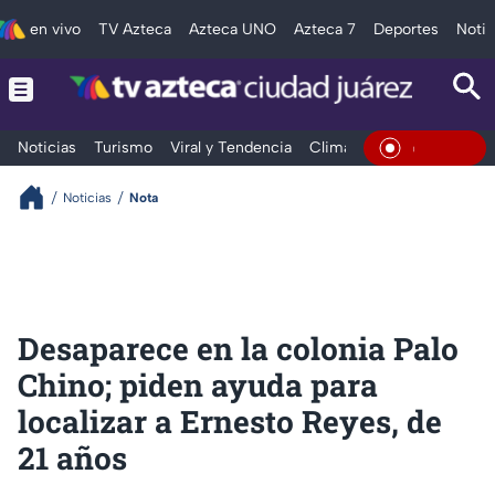
en vivo
TV Azteca
Azteca UNO
Azteca 7
Deportes
Notic
Noticias
Turismo
Viral y Tendencia
Clima
Deportes
Espec
En Vivo
Noticias
Nota
Desaparece en la colonia Palo
Chino; piden ayuda para
localizar a Ernesto Reyes, de
21 años