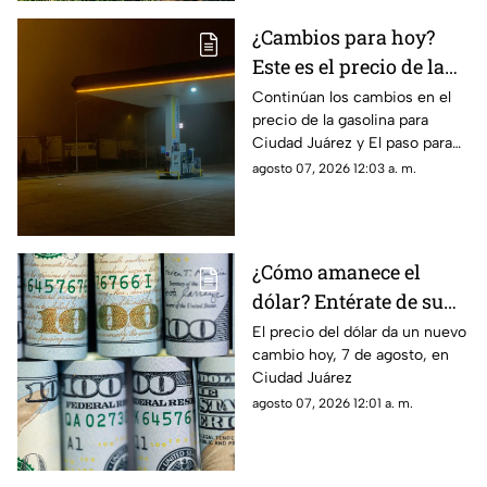
¿Cambios para hoy?
Este es el precio de la
gasolina para Ciudad
Continúan los cambios en el
precio de la gasolina para
Juárez y El Paso
Ciudad Juárez y El paso para
hoy, 7 de agosto
agosto 07, 2026 12:03 a. m.
¿Cómo amanece el
dólar? Entérate de su
precio hoy, 7 de agosto,
El precio del dólar da un nuevo
cambio hoy, 7 de agosto, en
en Ciudad Juárez
Ciudad Juárez
agosto 07, 2026 12:01 a. m.