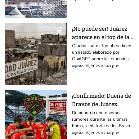
médica
del 4 de agosto mientras
permanecía hospitalizado en el
Hospital General, donde
recibía atención médica
¡No puede ser! Juárez
aparece en el top de las
ciudades más feas de
Ciudad Juárez fue ubicada en
un listado elaborado por
todo México según la
ChatGPT sobre las ciudades
IA: te decimos en qué
con la peor percepción
agosto 05, 2026 03:43 p. m.
lugar quedó
estética de México, es decir
de las urbes más feas del país.
¡Confirmado! Dueña de
Bravos de Juárez
aclara si venderá al
De acuerdo con diversos
rumores durante las últimas
equipo; ¿desaparecerán
horas, la historia de los Bravos
como Indios de Juárez?
de Juárez en la frontera estaría
agosto 05, 2026 02:46 p. m.
llegando a su fin, ya que la