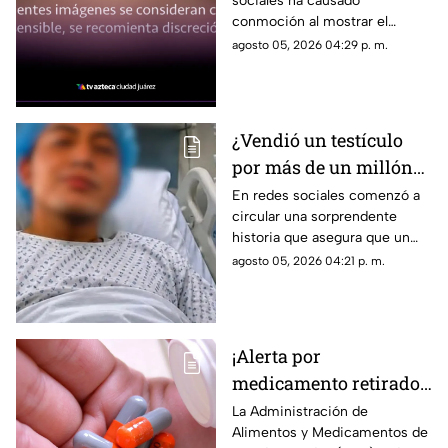
sociales ha causado
a un trabajador en una
conmoción al mostrar el
zona portuaria y el
momento en que un trabajador
agosto 05, 2026 04:29 p. m.
video se vuelve viral
es atropellado por un
montacargas mientras
caminaba por una zona
portuaria.
¿Vendió un testículo
por más de un millón
de pesos? Esta es la
En redes sociales comenzó a
circular una sorprendente
verdad detrás de la
historia que asegura que un
historia que se hizo
joven vendió uno de sus
agosto 05, 2026 04:21 p. m.
viral
testículos a cambio de 1 millón
400 mil pesos, una
publicación que rápidamente
acumuló miles de reacciones,
¡Alerta por
comentarios y compartidos
medicamento retirado!
debido a lo inusual del
supuesto caso.
Sacan del mercado más
La Administración de
Alimentos y Medicamentos de
de 580 mil frascos con