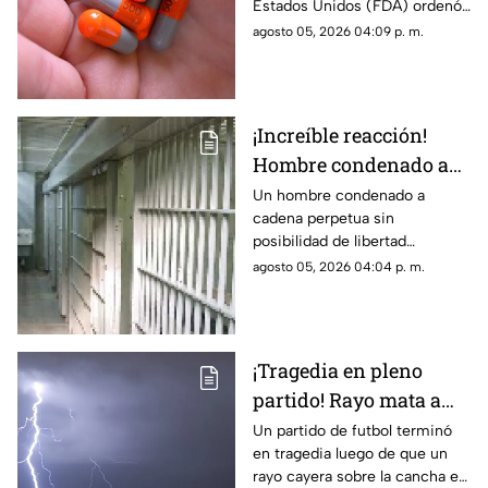
Estados Unidos (FDA) ordenó
pastillas para la
el retiro de más de 580 mil
agosto 05, 2026 04:09 p. m.
presión por posible
frascos de un medicamento
riesgo de cáncer
utilizado para tratar la presión
arterial, luego de detectar una
impureza química que, con
¡Increíble reacción!
una exposición prolongada,
Hombre condenado a
podría aumentar el riesgo de
desarrollar cáncer.
cadena perpetua rompe
Un hombre condenado a
cadena perpetua sin
en llanto porque nunca
posibilidad de libertad
podrá jugar GTA VI
condicional protagonizó una
agosto 05, 2026 04:04 p. m.
inusual escena durante la
audiencia en la que recibió su
sentencia.
¡Tragedia en pleno
partido! Rayo mata a
futbolista y deja 12
Un partido de futbol terminó
en tragedia luego de que un
heridos (Videos)
rayo cayera sobre la cancha en