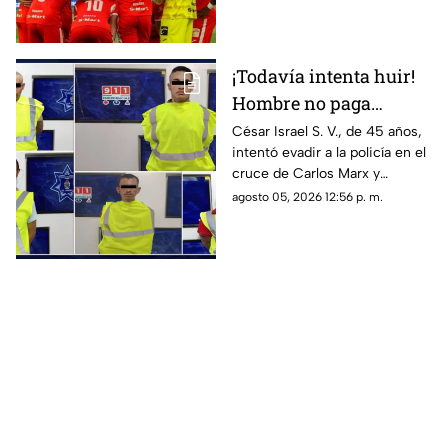
propietaria, Alejandra de la
Vega estaría analizando el
vender el club
¡Todavía intenta huir!
Hombre no paga
pensión alimentaria en
César Israel S. V., de 45 años,
intentó evadir a la policía en el
Ciudad Juárez
cruce de Carlos Marx y
Magneto; al consultar
agosto 05, 2026 12:56 p. m.
Plataforma Juárez, se detectó
una orden de aprehensión
vigente