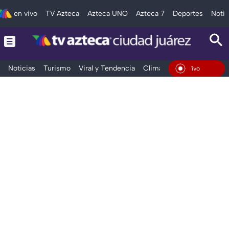
en vivo
TV Azteca
Azteca UNO
Azteca 7
Deportes
Notic
Noticias
Turismo
Viral y Tendencia
Clima
Deportes
Espec
En Vivo