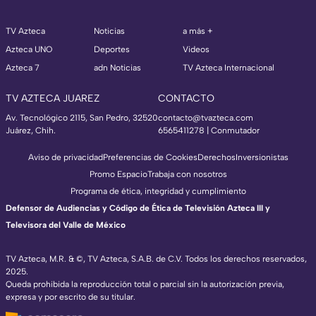
TV Azteca
Noticias
a más +
Azteca UNO
Deportes
Videos
Azteca 7
adn Noticias
TV Azteca Internacional
TV AZTECA JUAREZ
CONTACTO
Av. Tecnológico 2115, San Pedro, 32520
contacto@tvazteca.com
Juárez, Chih.
6565411278 | Conmutador
Aviso de privacidad
Preferencias de Cookies
Derechos
Inversionistas
Promo Espacio
Trabaja con nosotros
Programa de ética, integridad y cumplimiento
Defensor de Audiencias y Código de Ética de Televisión Azteca III y
Televisora del Valle de México
TV Azteca, M.R. & ©, TV Azteca, S.A.B. de C.V. Todos los derechos reservados,
2025.
Queda prohibida la reproducción total o parcial sin la autorización previa,
expresa y por escrito de su titular.