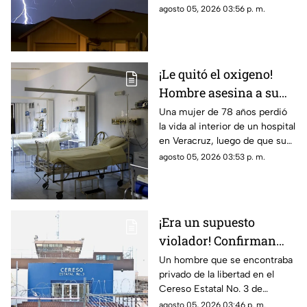
medio de una tormenta,
agosto 05, 2026 03:56 p. m.
provocando la muerte de un
jugador y dejando a otras 12
personas lesionadas.
¡Le quitó el oxigeno!
Hombre asesina a su
suegra mientras la
Una mujer de 78 años perdió
la vida al interior de un hospital
cuidaba dentro de un
en Veracruz, luego de que su
hospital
yerno presuntamente le
agosto 05, 2026 03:53 p. m.
retirara el suministro de
oxígeno mientras permanecía
bajo atención médica.
¡Era un supuesto
violador! Confirman
muerte de un interno
Un hombre que se encontraba
privado de la libertad en el
del Cereso 3 mientras
Cereso Estatal No. 3 de
recibía atención
Ciudad Juárez falleció la noche
agosto 05, 2026 03:46 p. m.