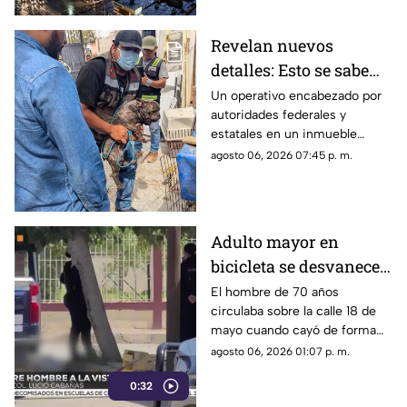
ingresar a Ciudad Juárez
durante las próximas horas.
Revelan nuevos
detalles: Esto se sabe
sobre el hallazgo de un
Un operativo encabezado por
autoridades federales y
lagarto y un tigre de
estatales en un inmueble
bengala en un
habilitado como autolavado en
agosto 06, 2026 07:45 p. m.
autolavado de Juárez
Ciudad Juárez dejó como
saldo el aseguramiento de un
tigre de bengala, un cocodrilo
y cinco perros.
Adulto mayor en
bicicleta se desvanece y
pierde la vida en la
El hombre de 70 años
circulaba sobre la calle 18 de
colonia Lucio Cabañas
mayo cuando cayó de forma
repentina; paramédicos
agosto 06, 2026 01:07 p. m.
acudieron al lugar pero ya no
0:32
contaba con signos vitales.