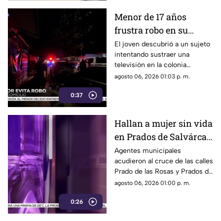
Menor de 17 años
frustra robo en su
domicilio de
El joven descubrió a un sujeto
intentando sustraer una
Cuauhtémoc; resulta
televisión en la colonia
herido de la mano
Reforma; tras forcejear con el
agosto 06, 2026 01:03 p. m.
presunto delincuente, este
0:37
huyó sin lograr el cometido.
Hallan a mujer sin vida
en Prados de Salvárcar;
cuerpo no presentaba
Agentes municipales
acudieron al cruce de las calles
huellas de violencia
Prado de las Rosas y Prados de
Azucenas tras el reporte del
agosto 06, 2026 01:00 p. m.
hallazgo; peritos indagan la
0:26
causa del fallecimiento.