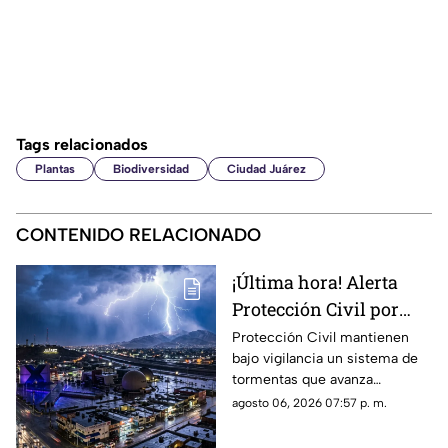
Tags relacionados
Plantas
Biodiversidad
Ciudad Juárez
CONTENIDO RELACIONADO
¡Última hora! Alerta
Protección Civil por
tormenta que se acerca
Protección Civil mantienen
bajo vigilancia un sistema de
a Ciudad Juárez y El
tormentas que avanza
Paso: piden extremar
lentamente hacia el suroeste y
agosto 06, 2026 07:57 p. m.
precauciones
que, de conservar su
intensidad y trayectoria, podría