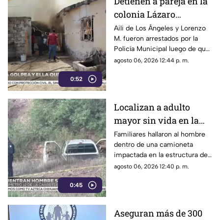
Detienen a pareja en la
colonia Lázaro
Cárdenas tras riña,
Aili de Los Ángeles y Lorenzo
M. fueron arrestados por la
agresión física y un
Policía Municipal luego de que
incendio
el hombre agrediera a la mujer
agosto 06, 2026 12:44 p. m.
y ella presuntamente iniciara
0:52
un fuego durante la disputa.
Localizan a adulto
mayor sin vida en la
carretera de
Familiares hallaron al hombre
dentro de una camioneta
Cuahtémoc; habría
impactada en la estructura de
sufrido infarto al
un puente a la altura del
agosto 06, 2026 12:40 p. m.
volante
kilómetro 12; las autoridades
0:45
presumen una causa natural
previa al choque.
Aseguran más de 300