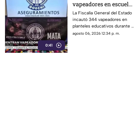
vapeadores en escuelas
de Chihuahua; detectan
La Fiscalía General del Estado
incautó 344 vapeadores en
dispositivo wax
planteles educativos durante el
ciclo escolar 2025-2026; 36
agosto 06, 2026 12:34 p. m.
de ellos contenían
0:41
concentrado de cannabis
conocido como “wax”.