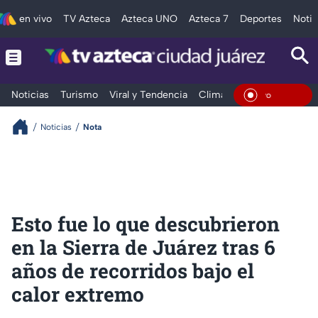
en vivo
TV Azteca
Azteca UNO
Azteca 7
Deportes
Notic
Noticias
Turismo
Viral y Tendencia
Clima
Deportes
Espec
En Vivo
Noticias
Nota
Esto fue lo que descubrieron
en la Sierra de Juárez tras 6
años de recorridos bajo el
calor extremo