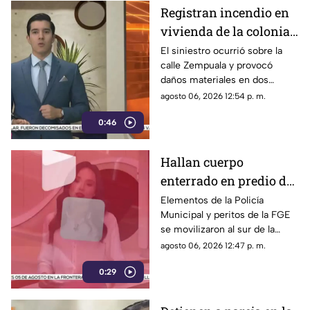
Registran incendio en
vivienda de la colonia
Fronteriza; bomberos
El siniestro ocurrió sobre la
calle Zempuala y provocó
controlan las llamas
daños materiales en dos
habitaciones; Protección Civil
agosto 06, 2026 12:54 p. m.
descartó personas lesionadas y
0:46
fugas de gas.
Hallan cuerpo
enterrado en predio de
la colonia División del
Elementos de la Policía
Municipal y peritos de la FGE
Norte en Chihuahua
se movilizaron al sur de la
capital tras el descubrimiento
agosto 06, 2026 12:47 p. m.
de restos humanos ocultos en
0:29
un terreno.