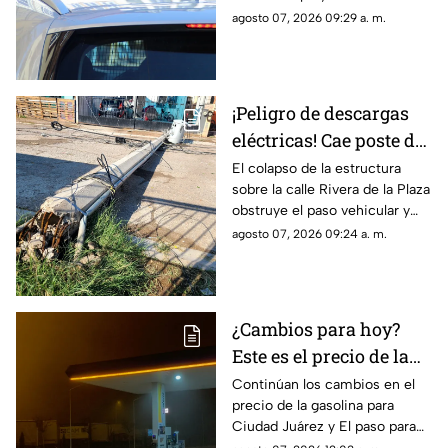
una persona grave
de urgencia al Hospital General
agosto 07, 2026 09:29 a. m.
de Ciudad Juárez.
¡Peligro de descargas
eléctricas! Cae poste de
concreto tras
El colapso de la estructura
sobre la calle Rivera de la Plaza
TORMENTAS y bloquea
obstruye el paso vehicular y
calles en Ciudad Juárez
mantiene en alerta a los
agosto 07, 2026 09:24 a. m.
vecinos por riesgo de
descargas eléctricas
¿Cambios para hoy?
Este es el precio de la
gasolina para Ciudad
Continúan los cambios en el
precio de la gasolina para
Juárez y El Paso
Ciudad Juárez y El paso para
hoy, 7 de agosto