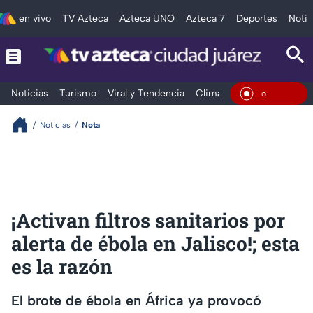
en vivo
TV Azteca
Azteca UNO
Azteca 7
Deportes
Notic
Noticias
Turismo
Viral y Tendencia
Clima
Deportes
Espec
En Vivo
Noticias
Nota
¡Activan filtros sanitarios por
alerta de ébola en Jalisco!; esta
es la razón
El brote de ébola en África ya provocó