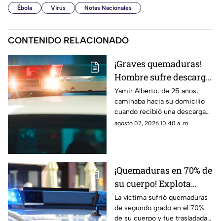
Ébola
Virus
Notas Nacionales
CONTENIDO RELACIONADO
¡Graves quemaduras!
Hombre sufre descarga
eléctrica por pisar
Yamir Alberto, de 25 años,
caminaba hacia su domicilio
cable expuesto en
cuando recibió una descarga
banqueta de Ciudad
eléctrica; fue trasladado de
agosto 07, 2026 10:40 a. m.
Juárez
urgencia al Hospital General
con lesiones de segundo y
tercer grado
¡Quemaduras en 70% de
su cuerpo! Explota
tanque de gas en
La víctima sufrió quemaduras
de segundo grado en el 70%
Parajes del Sur y deja a
de su cuerpo y fue trasladada