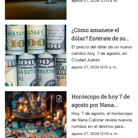
agosto 07, 2026 12:03 a. m.
¿Cómo amanece el
dólar? Entérate de su
precio hoy, 7 de agosto,
El precio del dólar da un nuevo
cambio hoy, 7 de agosto, en
en Ciudad Juárez
Ciudad Juárez
agosto 07, 2026 12:01 a. m.
Horóscopo de hoy 7 de
agosto por Nana
Calistar: Este será tu
Hoy, 7 de agosto, el horóscopo
de Nana Calistar revela nuevos
mejor beneficio
rumbos en el destino para
estos signos
agosto 07, 2026 12:00 a. m.