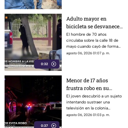
saldo el aseguramiento de un
tigre de bengala, un cocodrilo
y cinco perros.
Adulto mayor en
bicicleta se desvanece y
pierde la vida en la
El hombre de 70 años
circulaba sobre la calle 18 de
colonia Lucio Cabañas
mayo cuando cayó de forma
repentina; paramédicos
agosto 06, 2026 01:07 p. m.
acudieron al lugar pero ya no
0:32
contaba con signos vitales.
Menor de 17 años
frustra robo en su
domicilio de
El joven descubrió a un sujeto
intentando sustraer una
Cuauhtémoc; resulta
televisión en la colonia
herido de la mano
Reforma; tras forcejear con el
agosto 06, 2026 01:03 p. m.
presunto delincuente, este
0:37
huyó sin lograr el cometido.