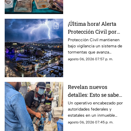
¡Última hora! Alerta
Protección Civil por
tormenta que se acerca
Protección Civil mantienen
bajo vigilancia un sistema de
a Ciudad Juárez y El
tormentas que avanza
Paso: piden extremar
lentamente hacia el suroeste y
agosto 06, 2026 07:57 p. m.
precauciones
que, de conservar su
intensidad y trayectoria, podría
ingresar a Ciudad Juárez
durante las próximas horas.
Revelan nuevos
detalles: Esto se sabe
sobre el hallazgo de un
Un operativo encabezado por
autoridades federales y
lagarto y un tigre de
estatales en un inmueble
bengala en un
habilitado como autolavado en
agosto 06, 2026 07:45 p. m.
autolavado de Juárez
Ciudad Juárez dejó como