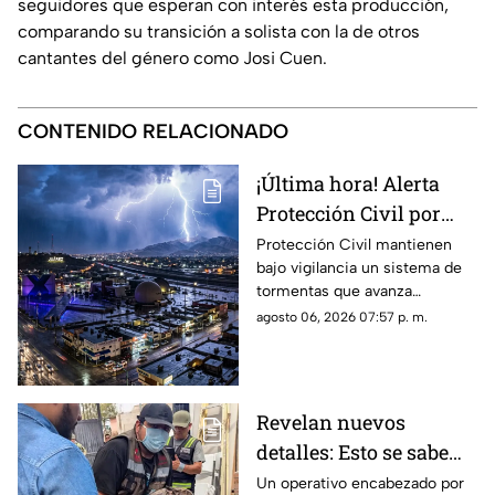
seguidores que esperan con interés esta producción,
comparando su transición a solista con la de otros
cantantes del género como Josi Cuen.
CONTENIDO RELACIONADO
¡Última hora! Alerta
Protección Civil por
tormenta que se acerca
Protección Civil mantienen
bajo vigilancia un sistema de
a Ciudad Juárez y El
tormentas que avanza
Paso: piden extremar
lentamente hacia el suroeste y
agosto 06, 2026 07:57 p. m.
precauciones
que, de conservar su
intensidad y trayectoria, podría
ingresar a Ciudad Juárez
durante las próximas horas.
Revelan nuevos
detalles: Esto se sabe
sobre el hallazgo de un
Un operativo encabezado por