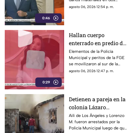
habitaciones; Protección Civil
agosto 06, 2026 12:54 p. m.
descartó personas lesionadas y
0:46
fugas de gas.
Hallan cuerpo
enterrado en predio de
la colonia División del
Elementos de la Policía
Municipal y peritos de la FGE
Norte en Chihuahua
se movilizaron al sur de la
capital tras el descubrimiento
agosto 06, 2026 12:47 p. m.
de restos humanos ocultos en
0:29
un terreno.
Detienen a pareja en la
colonia Lázaro
Cárdenas tras riña,
Aili de Los Ángeles y Lorenzo
M. fueron arrestados por la
agresión física y un
Policía Municipal luego de que
incendio