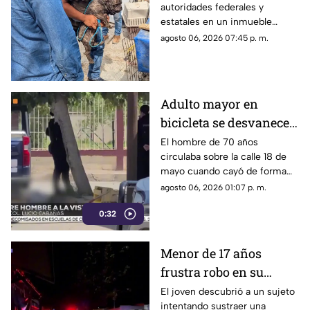
autoridades federales y
lagarto y un tigre de
estatales en un inmueble
bengala en un
habilitado como autolavado en
agosto 06, 2026 07:45 p. m.
autolavado de Juárez
Ciudad Juárez dejó como
saldo el aseguramiento de un
tigre de bengala, un cocodrilo
y cinco perros.
Adulto mayor en
bicicleta se desvanece y
pierde la vida en la
El hombre de 70 años
circulaba sobre la calle 18 de
colonia Lucio Cabañas
mayo cuando cayó de forma
repentina; paramédicos
agosto 06, 2026 01:07 p. m.
acudieron al lugar pero ya no
0:32
contaba con signos vitales.
Menor de 17 años
frustra robo en su
domicilio de
El joven descubrió a un sujeto
intentando sustraer una
Cuauhtémoc; resulta