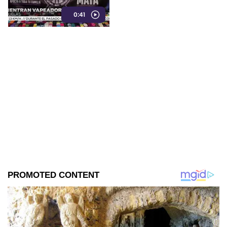
de ellos contenían
0:41
concentrado de cannabis
conocido como “wax”.