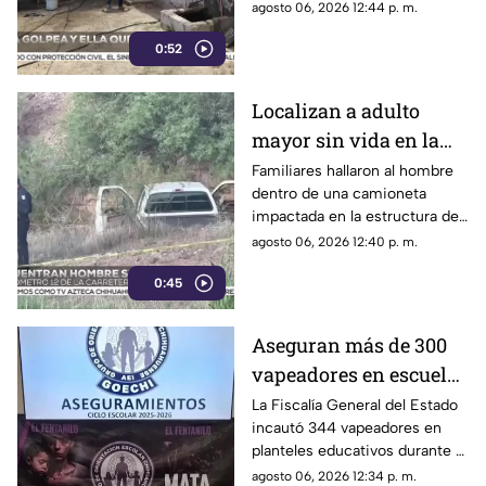
el hombre agrediera a la mujer
agosto 06, 2026 12:44 p. m.
y ella presuntamente iniciara
0:52
un fuego durante la disputa.
Localizan a adulto
mayor sin vida en la
carretera de
Familiares hallaron al hombre
dentro de una camioneta
Cuahtémoc; habría
impactada en la estructura de
sufrido infarto al
un puente a la altura del
agosto 06, 2026 12:40 p. m.
volante
kilómetro 12; las autoridades
0:45
presumen una causa natural
previa al choque.
Aseguran más de 300
vapeadores en escuelas
de Chihuahua; detectan
La Fiscalía General del Estado
incautó 344 vapeadores en
dispositivo wax
planteles educativos durante el
ciclo escolar 2025-2026; 36
agosto 06, 2026 12:34 p. m.