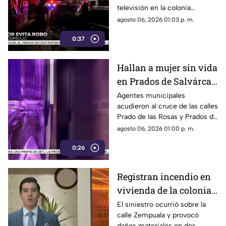
televisión en la colonia
herido de la mano
Reforma; tras forcejear con el
agosto 06, 2026 01:03 p. m.
presunto delincuente, este
0:37
huyó sin lograr el cometido.
Hallan a mujer sin vida
en Prados de Salvárcar;
cuerpo no presentaba
Agentes municipales
acudieron al cruce de las calles
huellas de violencia
Prado de las Rosas y Prados de
Azucenas tras el reporte del
agosto 06, 2026 01:00 p. m.
hallazgo; peritos indagan la
0:26
causa del fallecimiento.
Registran incendio en
vivienda de la colonia
Fronteriza; bomberos
El siniestro ocurrió sobre la
calle Zempuala y provocó
controlan las llamas
daños materiales en dos