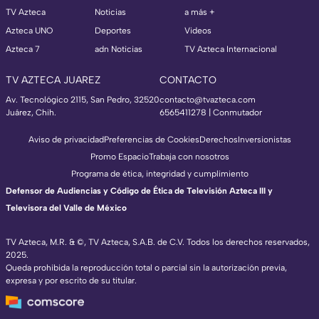
TV Azteca
Noticias
a más +
Azteca UNO
Deportes
Videos
Azteca 7
adn Noticias
TV Azteca Internacional
TV AZTECA JUAREZ
CONTACTO
Av. Tecnológico 2115, San Pedro, 32520
contacto@tvazteca.com
Juárez, Chih.
6565411278 | Conmutador
Aviso de privacidad
Preferencias de Cookies
Derechos
Inversionistas
Promo Espacio
Trabaja con nosotros
Programa de ética, integridad y cumplimiento
Defensor de Audiencias y Código de Ética de Televisión Azteca III y
Televisora del Valle de México
TV Azteca, M.R. & ©, TV Azteca, S.A.B. de C.V. Todos los derechos reservados,
2025.
Queda prohibida la reproducción total o parcial sin la autorización previa,
expresa y por escrito de su titular.