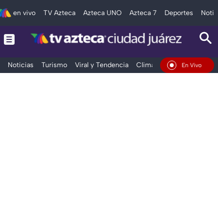
en vivo
TV Azteca
Azteca UNO
Azteca 7
Deportes
Notic
Noticias
Turismo
Viral y Tendencia
Clima
Deportes
Espec
En Vivo