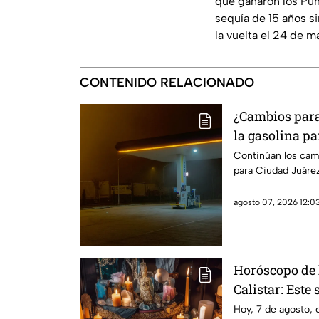
que ganaron los Puma
sequía de 15 años sin
la vuelta el 24 de m
CONTENIDO RELACIONADO
¿Cambios para 
la gasolina pa
Paso
Continúan los camb
para Ciudad Juárez
agosto 07, 2026 12:03
Horóscopo de 
Calistar: Este 
Hoy, 7 de agosto, 