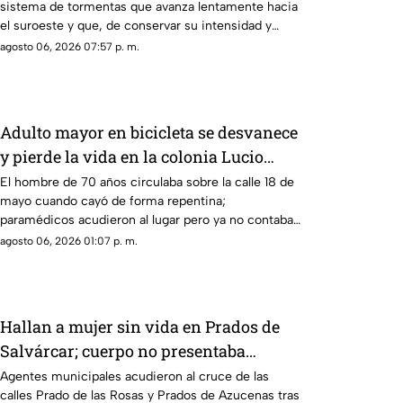
sistema de tormentas que avanza lentamente hacia
precauciones
el suroeste y que, de conservar su intensidad y
trayectoria, podría ingresar a Ciudad Juárez durante
agosto 06, 2026 07:57 p. m.
las próximas horas.
Adulto mayor en bicicleta se desvanece
y pierde la vida en la colonia Lucio
Cabañas
El hombre de 70 años circulaba sobre la calle 18 de
mayo cuando cayó de forma repentina;
paramédicos acudieron al lugar pero ya no contaba
con signos vitales.
agosto 06, 2026 01:07 p. m.
Hallan a mujer sin vida en Prados de
Salvárcar; cuerpo no presentaba
huellas de violencia
Agentes municipales acudieron al cruce de las
calles Prado de las Rosas y Prados de Azucenas tras