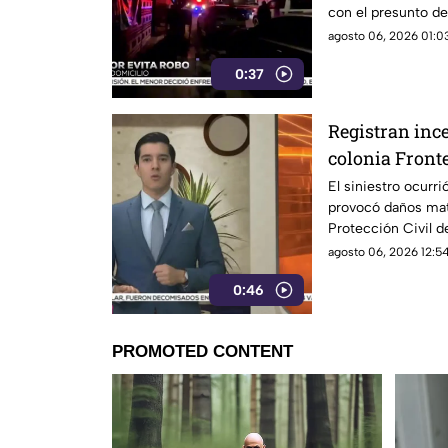
con el presunto de
cometido.
agosto 06, 2026 01:03
0:37
Registran inc
colonia Front
las llamas
El siniestro ocurri
provocó daños mat
Protección Civil d
fugas de gas.
agosto 06, 2026 12:54
0:46