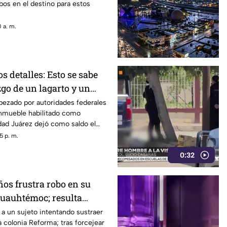
os en el destino para estos
 a. m.
 detalles: Esto se sabe
zgo de un lagarto y un
ala en un autolavado de
bezado por autoridades federales
inmueble habilitado como
dad Juárez dejó como saldo el
n tigre de bengala, un cocodrilo
5 p. m.
0:32
os frustra robo en su
Cuauhtémoc; resulta
mano
 a un sujeto intentando sustraer
a colonia Reforma; tras forcejear