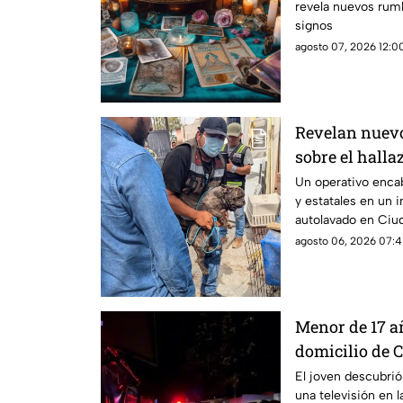
revela nuevos rumb
signos
agosto 07, 2026 12:00
Revelan nuevos
sobre el halla
tigre de beng
Un operativo enca
y estatales en un 
Juárez
autolavado en Ciu
aseguramiento de u
agosto 06, 2026 07:4
y cinco perros.
Menor de 17 añ
domicilio de 
herido de la 
El joven descubrió
una televisión en l