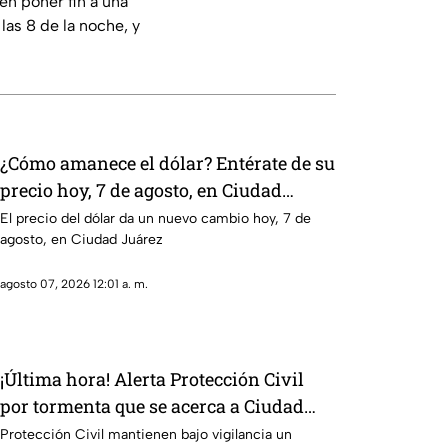
en poner fin a una
 las 8 de la noche, y
¿Cómo amanece el dólar? Entérate de su
precio hoy, 7 de agosto, en Ciudad
Juárez
El precio del dólar da un nuevo cambio hoy, 7 de
agosto, en Ciudad Juárez
agosto 07, 2026 12:01 a. m.
¡Última hora! Alerta Protección Civil
por tormenta que se acerca a Ciudad
Juárez y El Paso: piden extremar
Protección Civil mantienen bajo vigilancia un