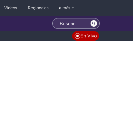
Regionales
Videos
a más +
En Vivo