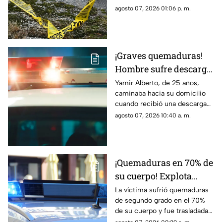
en Ciudad Juárez
Pedroza para pedir auxilio,
agosto 07, 2026 01:06 p. m.
pero el médico confirmó que
ya no contaba con signos
vitales
¡Graves quemaduras!
Hombre sufre descarga
eléctrica por pisar
Yamir Alberto, de 25 años,
caminaba hacia su domicilio
cable expuesto en
cuando recibió una descarga
banqueta de Ciudad
eléctrica; fue trasladado de
agosto 07, 2026 10:40 a. m.
Juárez
urgencia al Hospital General
con lesiones de segundo y
tercer grado
¡Quemaduras en 70% de
su cuerpo! Explota
tanque de gas en
La víctima sufrió quemaduras
de segundo grado en el 70%
Parajes del Sur y deja a
de su cuerpo y fue trasladada
una persona grave
de urgencia al Hospital General