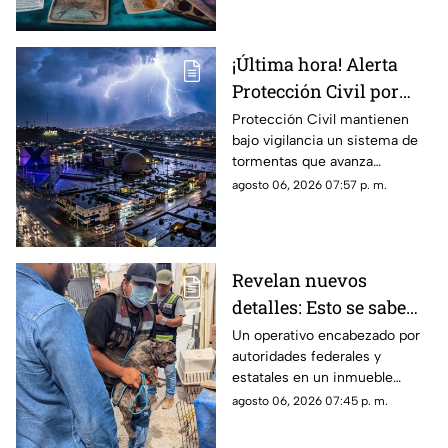
¡Última hora! Alerta
Protección Civil por
tormenta que se acerca
Protección Civil mantienen
bajo vigilancia un sistema de
a Ciudad Juárez y El
tormentas que avanza
Paso: piden extremar
lentamente hacia el suroeste y
agosto 06, 2026 07:57 p. m.
precauciones
que, de conservar su
intensidad y trayectoria, podría
ingresar a Ciudad Juárez
durante las próximas horas.
Revelan nuevos
detalles: Esto se sabe
sobre el hallazgo de un
Un operativo encabezado por
autoridades federales y
lagarto y un tigre de
estatales en un inmueble
bengala en un
habilitado como autolavado en
agosto 06, 2026 07:45 p. m.
autolavado de Juárez
Ciudad Juárez dejó como
saldo el aseguramiento de un