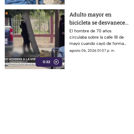
tigre de bengala, un cocodrilo
y cinco perros.
Adulto mayor en
bicicleta se desvanece y
pierde la vida en la
El hombre de 70 años
circulaba sobre la calle 18 de
colonia Lucio Cabañas
mayo cuando cayó de forma
repentina; paramédicos
agosto 06, 2026 01:07 p. m.
acudieron al lugar pero ya no
0:32
contaba con signos vitales.