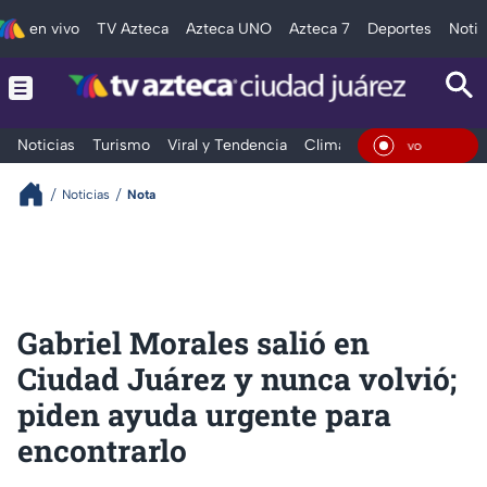
en vivo
TV Azteca
Azteca UNO
Azteca 7
Deportes
Notic
Noticias
Turismo
Viral y Tendencia
Clima
Deportes
Espec
En Viv
Noticias
Nota
Gabriel Morales salió en
Ciudad Juárez y nunca volvió;
piden ayuda urgente para
encontrarlo