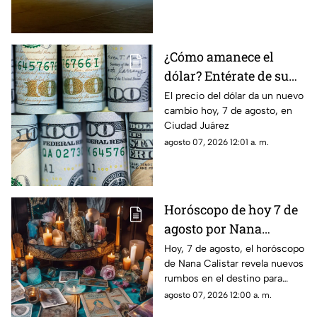
¿Cómo amanece el
dólar? Entérate de su
precio hoy, 7 de agosto,
El precio del dólar da un nuevo
cambio hoy, 7 de agosto, en
en Ciudad Juárez
Ciudad Juárez
agosto 07, 2026 12:01 a. m.
Horóscopo de hoy 7 de
agosto por Nana
Calistar: Este será tu
Hoy, 7 de agosto, el horóscopo
de Nana Calistar revela nuevos
mejor beneficio
rumbos en el destino para
estos signos
agosto 07, 2026 12:00 a. m.