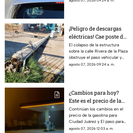
agosto 07, 2026 09:29 a. m.
de Ciudad Juárez.
¡Peligro de descargas
eléctricas! Cae poste de
concreto tras
El colapso de la estructura
sobre la calle Rivera de la Plaza
TORMENTAS y bloquea
obstruye el paso vehicular y
calles en Ciudad Juárez
mantiene en alerta a los
agosto 07, 2026 09:24 a. m.
vecinos por riesgo de
descargas eléctricas
¿Cambios para hoy?
Este es el precio de la
gasolina para Ciudad
Continúan los cambios en el
precio de la gasolina para
Juárez y El Paso
Ciudad Juárez y El paso para
hoy, 7 de agosto
agosto 07, 2026 12:03 a. m.