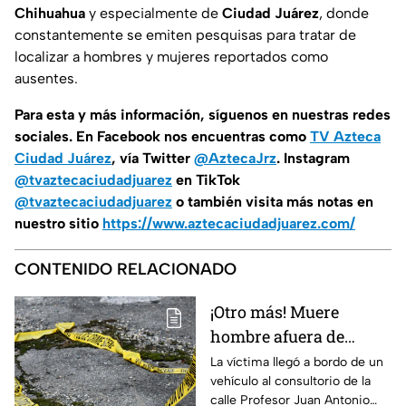
Chihuahua
y especialmente de
Ciudad Juárez
, donde
constantemente se emiten pesquisas para tratar de
localizar a hombres y mujeres reportados como
ausentes.
Para esta
y más información, síguenos en nuestras redes
sociales. En Facebook nos encuentras como
TV Azteca
Ciudad Juárez
, vía Twitter
@AztecaJrz
. Instagram
@tvaztecaciudadjuarez
en TikTok
@tvaztecaciudadjuarez
o también visita más notas en
nuestro sitio
https://www.aztecaciudadjuarez.com/
CONTENIDO RELACIONADO
¡Otro más! Muere
hombre afuera de
farmacia tras sufrir
La víctima llegó a bordo de un
vehículo al consultorio de la
una descarga eléctrica
calle Profesor Juan Antonio