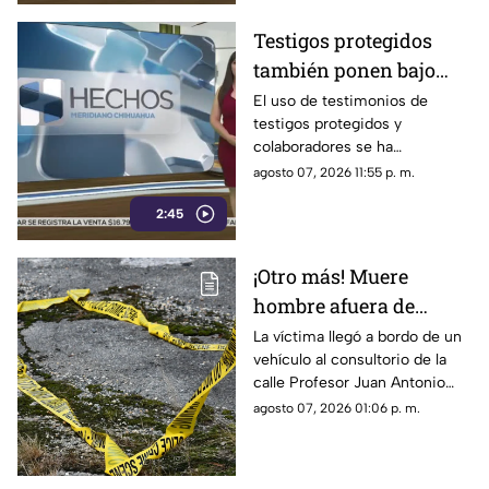
narcopolítica.
Testigos protegidos
también ponen bajo
presión a políticos en
El uso de testimonios de
testigos protegidos y
México; detienen a
colaboradores se ha
exgobernador señalado
convertido nuevamente en un
agosto 07, 2026 11:55 p. m.
por caso Ayotzinapa
punto de debate dentro del
2:45
ámbito político y judicial, luego
de que este mecanismo,
criticado en diversas
¡Otro más! Muere
ocasiones por integrantes de
hombre afuera de
la Cuarta Transformación
cuando es utilizado en Estados
farmacia tras sufrir
La víctima llegó a bordo de un
Unidos contra presuntos
vehículo al consultorio de la
una descarga eléctrica
narcopolíticos, también ha
calle Profesor Juan Antonio
en Ciudad Juárez
sido empleado en
Pedroza para pedir auxilio,
agosto 07, 2026 01:06 p. m.
investigaciones dentro de
pero el médico confirmó que
México.
ya no contaba con signos
vitales