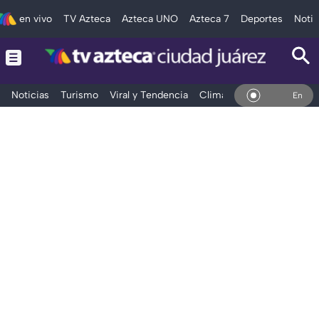
en vivo
TV Azteca
Azteca UNO
Azteca 7
Deportes
Notic
Noticias
Turismo
Viral y Tendencia
Clima
Deportes
Espec
En Vivo