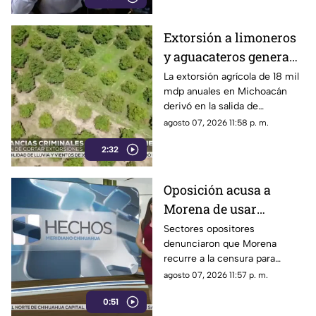
Mañanera
Extorsión a limoneros
y aguacateros genera
pérdidas de 18 mil mdp
La extorsión agrícola de 18 mil
mdp anuales en Michoacán
en Michoacán
derivó en la salida de
inspectores de EE. UU.,
agosto 07, 2026 11:58 p. m.
frenando la exportación de
2:32
aguacate y provocando
severas pérdidas
Oposición acusa a
Morena de usar
censura para ocultar
Sectores opositores
denunciaron que Morena
seńalamientos de
recurre a la censura para
narcopolítica
imponer su versión oficial y
agosto 07, 2026 11:57 p. m.
desestimar señalamientos que
0:51
vinculan a la 4T con la