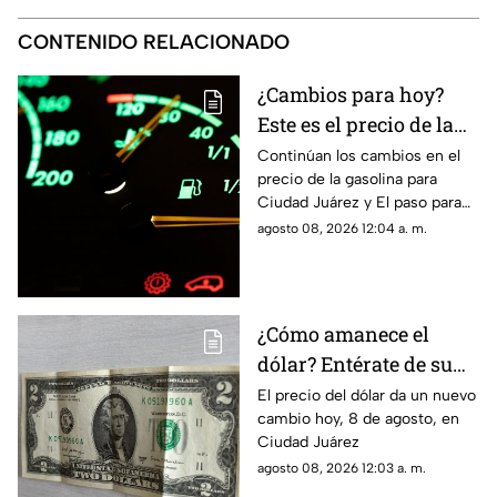
CONTENIDO RELACIONADO
¿Cambios para hoy?
Este es el precio de la
gasolina para Ciudad
Continúan los cambios en el
precio de la gasolina para
Juárez y El Paso
Ciudad Juárez y El paso para
hoy, 8 de agosto
agosto 08, 2026 12:04 a. m.
¿Cómo amanece el
dólar? Entérate de su
precio hoy, 8 de agosto,
El precio del dólar da un nuevo
cambio hoy, 8 de agosto, en
en Ciudad Juárez
Ciudad Juárez
agosto 08, 2026 12:03 a. m.