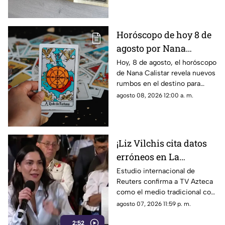
Horóscopo de hoy 8 de
agosto por Nana
Calistar: ¿Qué te depara
Hoy, 8 de agosto, el horóscopo
de Nana Calistar revela nuevos
el destino este sábado?
rumbos en el destino para
estos signos
agosto 08, 2026 12:00 a. m.
¡Liz Vilchis cita datos
erróneos en La
Mañanera: Estudio de
Estudio internacional de
Reuters confirma a TV Azteca
Reuters confirma
como el medio tradicional con
liderazgo de TV Azteca
mayor alcance y credibilidad
agosto 07, 2026 11:59 p. m.
en alcance y
en México, tras
credibilidad
2:52
inconsistencias en La