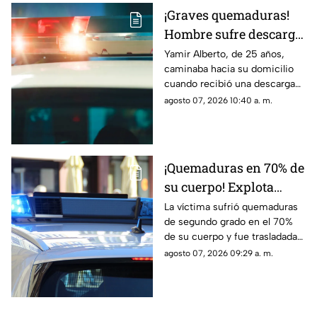
¡Graves quemaduras!
Hombre sufre descarga
eléctrica por pisar
Yamir Alberto, de 25 años,
caminaba hacia su domicilio
cable expuesto en
cuando recibió una descarga
banqueta de Ciudad
eléctrica; fue trasladado de
agosto 07, 2026 10:40 a. m.
Juárez
urgencia al Hospital General
con lesiones de segundo y
tercer grado
¡Quemaduras en 70% de
su cuerpo! Explota
tanque de gas en
La víctima sufrió quemaduras
de segundo grado en el 70%
Parajes del Sur y deja a
de su cuerpo y fue trasladada
una persona grave
de urgencia al Hospital General
agosto 07, 2026 09:29 a. m.
de Ciudad Juárez.