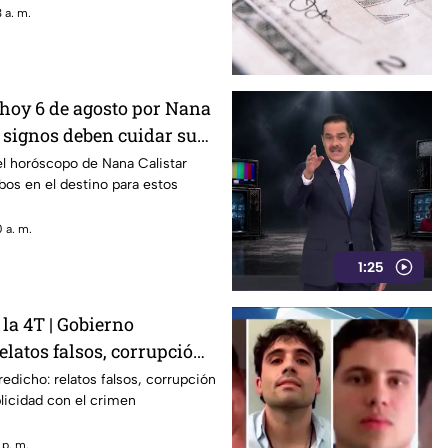
 a. m.
hoy 6 de agosto por Nana
s signos deben cuidar su
el horóscopo de Nana Calistar
os en el destino para estos
 a. m.
1:25
la 4T | Gobierno
elatos falsos, corrupción
complicidad
redicho: relatos falsos, corrupción
licidad con el crimen
 p. m.