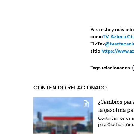
Para esta y más inf
como
TV Azteca Ci
TikTok
@tvaztecaci
sitio
https://www.a
Tags relacionados
CONTENIDO RELACIONADO
¿Cambios para 
la gasolina pa
Paso
Continúan los camb
para Ciudad Juárez