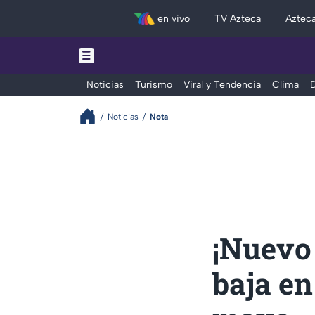
en vivo
TV Azteca
Aztec
Noticias
Turismo
Viral y Tendencia
Clima
D
Noticias
Nota
¡Nuevo 
baja en