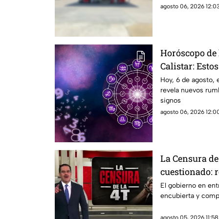
agosto 06, 2026 12:03
Horóscopo de 
Calistar: Esto
SALUD
Hoy, 6 de agosto, 
revela nuevos rumb
signos
agosto 06, 2026 12:00
La Censura de 
cuestionado: r
encubierta y 
El gobierno en ent
encubierta y comp
agosto 05, 2026 11:58