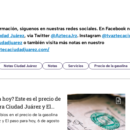
ormación, síguenos en nuestras redes sociales. En Facebook 
udad Juárez
, vía Twitter
@AztecaJrz
. Instagram
@tvaztecaci
udadjuarez
o también visita más notas en nuestro
ztecaciudadjuarez.com/
Notas Ciudad Juárez
Notas
Servicios
Precio de la gasolina
hoy? Este es el precio de
ra Ciudad Juárez y El
ios en el precio de la gasolina
 y El paso para hoy, 6 de agosto