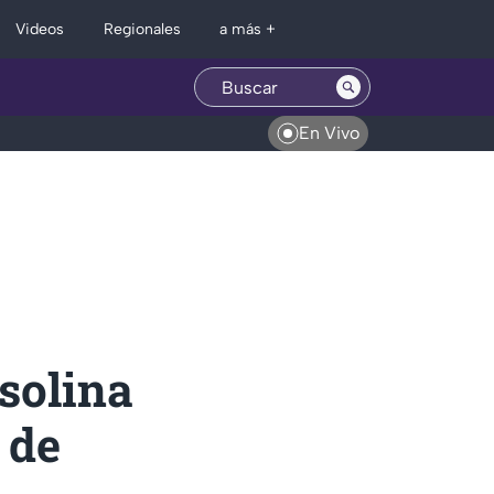
Regionales
Videos
a más +
En Vivo
solina
 de