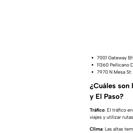
7001 Gateway Bl
11360 Pellicano 
7970 N Mesa St:
¿Cuáles son 
y El Paso?
Tráfico
: El tráfico 
viajes y utilizar rut
Clima
: Las altas t