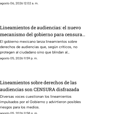
agosto 06, 2026 12:02 a. m.
Lineamientos de audiencias: el nuevo
mecanismo del gobierno para censurar
medios y blindar la corrupción en
El gobierno mexicano lanza lineamientos sobre
derechos de audiencias que, según críticos, no
México
protegen al ciudadano sino que blindan al
morenismo y censuran denuncias de corrupción,
agosto 05, 2026 11:59 p. m.
ineptitud y vínculos con el crimen organizado.
Lineamientos sobre derechos de las
audiencias son CENSURA disfrazada
Diversas voces cuestionan los lineamientos
impulsados por el Gobierno y advirtieron posibles
riesgos para los medios.
agosto 05, 2026 11:58 p. m.