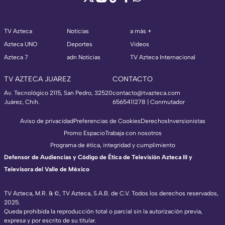
TV Azteca
Noticias
a más +
Azteca UNO
Deportes
Videos
Azteca 7
adn Noticias
TV Azteca Internacional
TV AZTECA JUAREZ
CONTACTO
Av. Tecnológico 2115, San Pedro, 32520
contacto@tvazteca.com
Juárez, Chih.
6565411278 | Conmutador
Aviso de privacidad
Preferencias de Cookies
Derechos
Inversionistas
Promo Espacio
Trabaja con nosotros
Programa de ética, integridad y cumplimiento
Defensor de Audiencias y Código de Ética de Televisión Azteca III y
Televisora del Valle de México
TV Azteca, M.R. & ©, TV Azteca, S.A.B. de C.V. Todos los derechos reservados,
2025.
Queda prohibida la reproducción total o parcial sin la autorización previa,
expresa y por escrito de su titular.