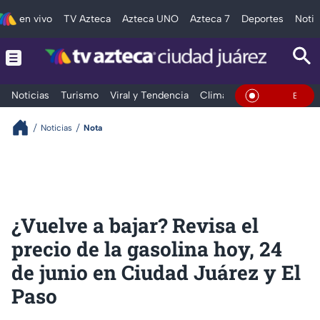
en vivo
TV Azteca
Azteca UNO
Azteca 7
Deportes
Notic
Noticias
Turismo
Viral y Tendencia
Clima
Deportes
Espec
En Vivo
Noticias
Nota
¿Vuelve a bajar? Revisa el
precio de la gasolina hoy, 24
de junio en Ciudad Juárez y El
Paso