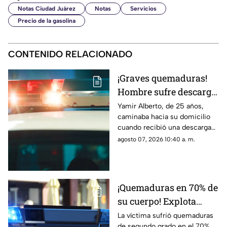
Notas Ciudad Juárez
Notas
Servicios
Precio de la gasolina
CONTENIDO RELACIONADO
¡Graves quemaduras!
Hombre sufre descarga
eléctrica por pisar
Yamir Alberto, de 25 años,
caminaba hacia su domicilio
cable expuesto en
cuando recibió una descarga
banqueta de Ciudad
eléctrica; fue trasladado de
agosto 07, 2026 10:40 a. m.
Juárez
urgencia al Hospital General
con lesiones de segundo y
tercer grado
¡Quemaduras en 70% de
su cuerpo! Explota
tanque de gas en
La víctima sufrió quemaduras
de segundo grado en el 70%