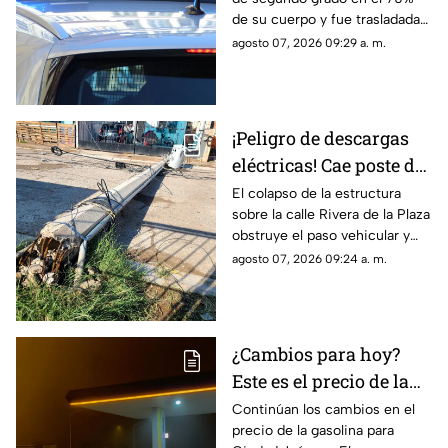
Parajes del Sur y deja a
de su cuerpo y fue trasladada
una persona grave
de urgencia al Hospital General
agosto 07, 2026 09:29 a. m.
de Ciudad Juárez.
¡Peligro de descargas
eléctricas! Cae poste de
concreto tras
El colapso de la estructura
sobre la calle Rivera de la Plaza
TORMENTAS y bloquea
obstruye el paso vehicular y
calles en Ciudad Juárez
mantiene en alerta a los
agosto 07, 2026 09:24 a. m.
vecinos por riesgo de
descargas eléctricas
¿Cambios para hoy?
Este es el precio de la
gasolina para Ciudad
Continúan los cambios en el
precio de la gasolina para
Juárez y El Paso