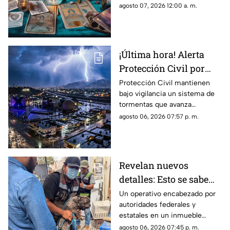
estos signos
agosto 07, 2026 12:00 a. m.
¡Última hora! Alerta
Protección Civil por
tormenta que se acerca
Protección Civil mantienen
bajo vigilancia un sistema de
a Ciudad Juárez y El
tormentas que avanza
Paso: piden extremar
lentamente hacia el suroeste y
agosto 06, 2026 07:57 p. m.
precauciones
que, de conservar su
intensidad y trayectoria, podría
ingresar a Ciudad Juárez
durante las próximas horas.
Revelan nuevos
detalles: Esto se sabe
sobre el hallazgo de un
Un operativo encabezado por
autoridades federales y
lagarto y un tigre de
estatales en un inmueble
bengala en un
habilitado como autolavado en
agosto 06, 2026 07:45 p. m.