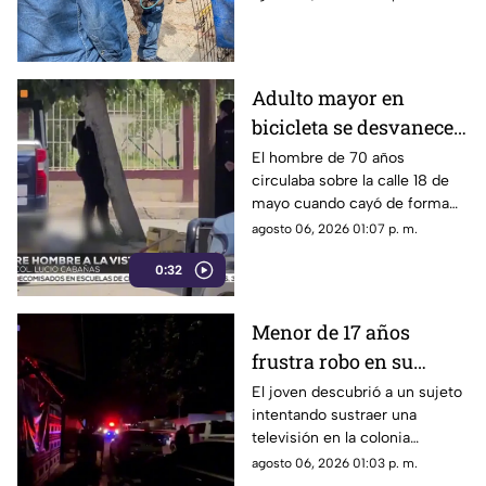
autolavado de Juárez
Ciudad Juárez dejó como
saldo el aseguramiento de un
tigre de bengala, un cocodrilo
y cinco perros.
Adulto mayor en
bicicleta se desvanece y
pierde la vida en la
El hombre de 70 años
circulaba sobre la calle 18 de
colonia Lucio Cabañas
mayo cuando cayó de forma
repentina; paramédicos
agosto 06, 2026 01:07 p. m.
acudieron al lugar pero ya no
0:32
contaba con signos vitales.
Menor de 17 años
frustra robo en su
domicilio de
El joven descubrió a un sujeto
intentando sustraer una
Cuauhtémoc; resulta
televisión en la colonia
herido de la mano
Reforma; tras forcejear con el
agosto 06, 2026 01:03 p. m.
presunto delincuente, este