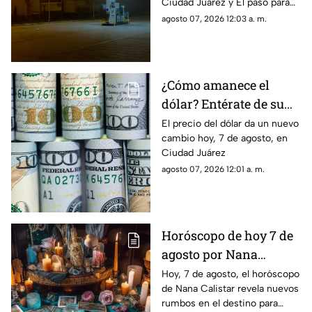
Ciudad Juárez y El paso para
hoy, 7 de agosto
agosto 07, 2026 12:03 a. m.
¿Cómo amanece el
dólar? Entérate de su
precio hoy, 7 de agosto,
El precio del dólar da un nuevo
cambio hoy, 7 de agosto, en
en Ciudad Juárez
Ciudad Juárez
agosto 07, 2026 12:01 a. m.
Horóscopo de hoy 7 de
agosto por Nana
Calistar: Este será tu
Hoy, 7 de agosto, el horóscopo
de Nana Calistar revela nuevos
mejor beneficio
rumbos en el destino para