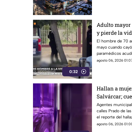
las próximas horas
Adulto mayor 
y pierde la vi
Cabañas
El hombre de 70 añ
mayo cuando cayó 
paramédicos acudie
con signos vitales.
agosto 06, 2026 01:07
0:32
Hallan a muje
Salvárcar; cu
huellas de vio
Agentes municipale
calles Prado de la
el reporte del hall
fallecimiento.
agosto 06, 2026 01:00