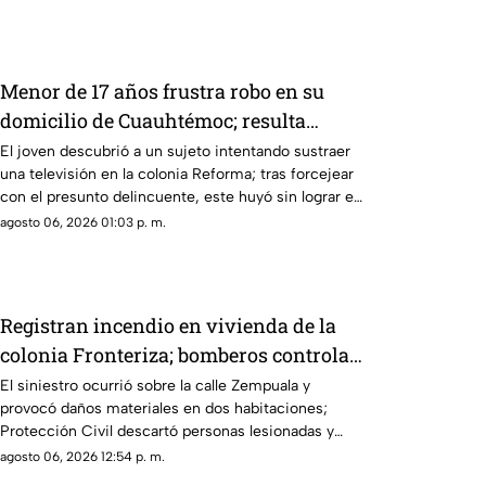
y cinco perros.
Menor de 17 años frustra robo en su
domicilio de Cuauhtémoc; resulta
herido de la mano
El joven descubrió a un sujeto intentando sustraer
una televisión en la colonia Reforma; tras forcejear
con el presunto delincuente, este huyó sin lograr el
cometido.
agosto 06, 2026 01:03 p. m.
Registran incendio en vivienda de la
colonia Fronteriza; bomberos controlan
las llamas
El siniestro ocurrió sobre la calle Zempuala y
provocó daños materiales en dos habitaciones;
Protección Civil descartó personas lesionadas y
fugas de gas.
agosto 06, 2026 12:54 p. m.