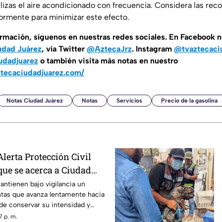
ilizas el aire acondicionado con frecuencia. Considera las r
rmente para minimizar este efecto.
ormación, síguenos en nuestras redes sociales. En Facebook 
udad Juárez
, vía Twitter
@AztecaJrz
. Instagram
@tvaztecaci
udadjuarez
o también visita más notas en nuestro
ztecaciudadjuarez.com/
Notas Ciudad Juárez
Notas
Servicios
Precio de la gasolina
Alerta Protección Civil
que se acerca a Ciudad
aso: piden extremar
antienen bajo vigilancia un
tas que avanza lentamente hacia
 de conservar su intensidad y
a ingresar a Ciudad Juárez durante
7 p. m.