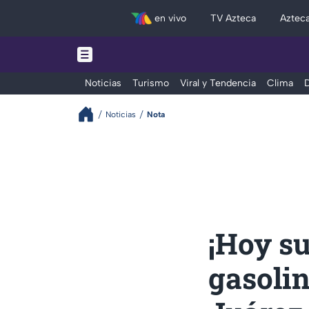
en vivo
TV Azteca
Aztec
Noticias
Turismo
Viral y Tendencia
Clima
D
Noticias
Nota
¡Hoy su
gasolin