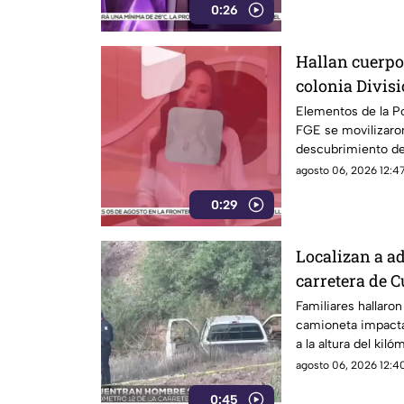
0:26
Hallan cuerpo
colonia Divisi
Chihuahua
Elementos de la Pol
FGE se movilizaron 
descubrimiento de
terreno.
agosto 06, 2026 12:47
0:29
Localizan a ad
carretera de 
infarto al vol
Familiares hallaro
camioneta impacta
a la altura del kiló
presumen una causa
agosto 06, 2026 12:40
0:45