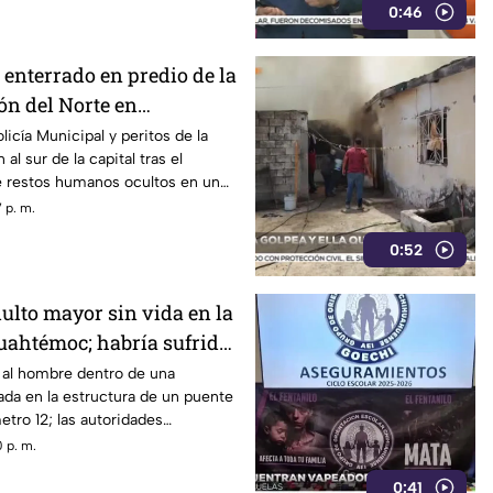
0:46
 enterrado en predio de la
ón del Norte en
icía Municipal y peritos de la
al sur de la capital tras el
 restos humanos ocultos en un
 p. m.
0:52
ulto mayor sin vida en la
Cuahtémoc; habría sufrido
ante
n al hombre dentro de una
da en la estructura de un puente
metro 12; las autoridades
 natural previa al choque.
 p. m.
0:41