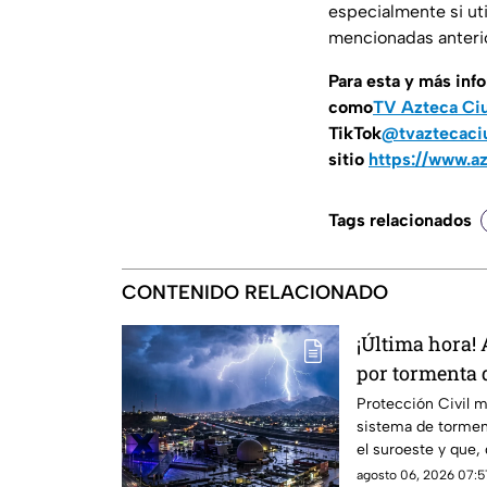
especialmente si ut
mencionadas anterio
Para esta y más inf
como
TV Azteca Ci
TikTok
@tvaztecaci
sitio
https://www.a
Tags relacionados
CONTENIDO RELACIONADO
¡Última hora! 
por tormenta 
Juárez y El P
Protección Civil m
sistema de tormen
precauciones
el suroeste y que,
trayectoria, podrí
agosto 06, 2026 07:5