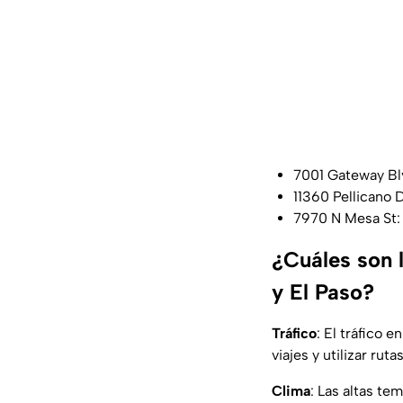
7001 Gateway Bl
11360 Pellicano 
7970 N Mesa St:
¿Cuáles son 
y El Paso?
Tráfico
: El tráfico 
viajes y utilizar rut
Clima
: Las altas t