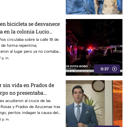
.
en bicicleta se desvanece
da en la colonia Lucio
os circulaba sobre la calle 18 de
de forma repentina;
ron al lugar pero ya no contaba
 p. m.
0:37
r sin vida en Prados de
erpo no presentaba
lencia
s acudieron al cruce de las
s Rosas y Prados de Azucenas tras
azgo; peritos indagan la causa del
 p. m.