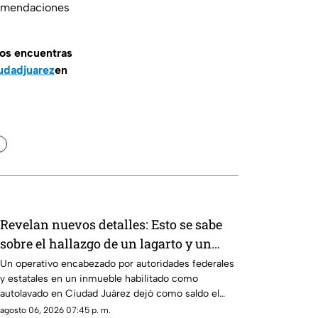
ecomendaciones
nos encuentras
udadjuarez
en
Revelan nuevos detalles: Esto se sabe
sobre el hallazgo de un lagarto y un
tigre de bengala en un autolavado de
Un operativo encabezado por autoridades federales
y estatales en un inmueble habilitado como
Juárez
autolavado en Ciudad Juárez dejó como saldo el
aseguramiento de un tigre de bengala, un cocodrilo
agosto 06, 2026 07:45 p. m.