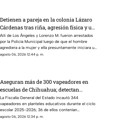
Detienen a pareja en la colonia Lázaro
Cárdenas tras riña, agresión física y un
incendio
Aili de Los Ángeles y Lorenzo M. fueron arrestados
por la Policía Municipal luego de que el hombre
agrediera a la mujer y ella presuntamente iniciara un
fuego durante la disputa.
agosto 06, 2026 12:44 p. m.
Aseguran más de 300 vapeadores en
escuelas de Chihuahua; detectan
dispositivo wax
La Fiscalía General del Estado incautó 344
vapeadores en planteles educativos durante el ciclo
escolar 2025-2026; 36 de ellos contenían
concentrado de cannabis conocido como “wax”.
agosto 06, 2026 12:34 p. m.