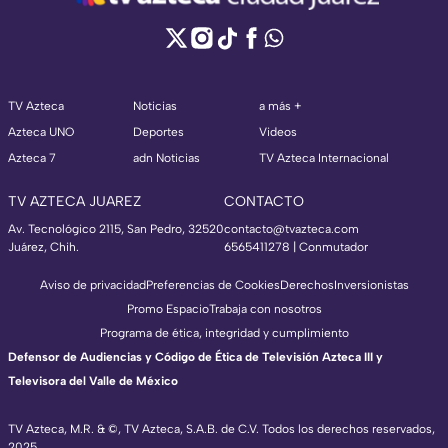
TV Azteca
Noticias
a más +
Azteca UNO
Deportes
Videos
Azteca 7
adn Noticias
TV Azteca Internacional
TV AZTECA JUAREZ
CONTACTO
Av. Tecnológico 2115, San Pedro, 32520
contacto@tvazteca.com
Juárez, Chih.
6565411278 | Conmutador
Aviso de privacidad
Preferencias de Cookies
Derechos
Inversionistas
Promo Espacio
Trabaja con nosotros
Programa de ética, integridad y cumplimiento
Defensor de Audiencias y Código de Ética de Televisión Azteca III y
Televisora del Valle de México
TV Azteca, M.R. & ©, TV Azteca, S.A.B. de C.V. Todos los derechos reservados,
2025.