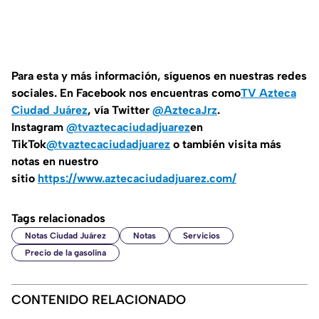
Para esta y más información, síguenos en nuestras redes
sociales. En Facebook nos encuentras como
TV Azteca
Ciudad Juárez
, vía Twitter
@AztecaJrz
.
Instagram
@tvaztecaciudadjuarez
en
TikTok
@tvaztecaciudadjuarez
o también visita más
notas en nuestro
sitio
https://www.aztecaciudadjuarez.com/
Tags relacionados
Notas Ciudad Juárez
Notas
Servicios
Precio de la gasolina
CONTENIDO RELACIONADO