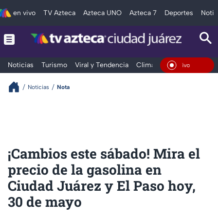
en vivo
TV Azteca
Azteca UNO
Azteca 7
Deportes
Notic
Noticias
Turismo
Viral y Tendencia
Clima
Deportes
Espec
En Vi
Noticias
Nota
¡Cambios este sábado! Mira el
precio de la gasolina en
Ciudad Juárez y El Paso hoy,
30 de mayo