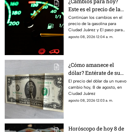
¿Cambios para hoy?
Este es el precio de la
gasolina para Ciudad
Continúan los cambios en el
precio de la gasolina para
Juárez y El Paso
Ciudad Juárez y El paso para
hoy, 8 de agosto
agosto 08, 2026 12:04 a. m.
¿Cómo amanece el
dólar? Entérate de su
precio hoy, 8 de agosto,
El precio del dólar da un nuevo
cambio hoy, 8 de agosto, en
en Ciudad Juárez
Ciudad Juárez
agosto 08, 2026 12:03 a. m.
Horóscopo de hoy 8 de