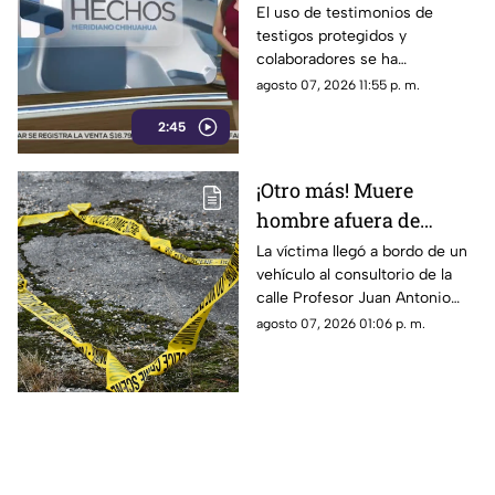
presión a políticos en
El uso de testimonios de
testigos protegidos y
México; detienen a
colaboradores se ha
exgobernador señalado
convertido nuevamente en un
agosto 07, 2026 11:55 p. m.
por caso Ayotzinapa
punto de debate dentro del
2:45
ámbito político y judicial, luego
de que este mecanismo,
criticado en diversas
¡Otro más! Muere
ocasiones por integrantes de
hombre afuera de
la Cuarta Transformación
cuando es utilizado en Estados
farmacia tras sufrir
La víctima llegó a bordo de un
Unidos contra presuntos
vehículo al consultorio de la
una descarga eléctrica
narcopolíticos, también ha
calle Profesor Juan Antonio
en Ciudad Juárez
sido empleado en
Pedroza para pedir auxilio,
agosto 07, 2026 01:06 p. m.
investigaciones dentro de
pero el médico confirmó que
México.
ya no contaba con signos
vitales