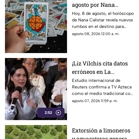
agosto por Nana
Calistar: ¿Qué te depara
Hoy, 8 de agosto, el horóscopo
de Nana Calistar revela nuevos
el destino este sábado?
rumbos en el destino para
estos signos
agosto 08, 2026 12:00 a. m.
¡Liz Vilchis cita datos
erróneos en La
Mañanera: Estudio de
Estudio internacional de
Reuters confirma a TV Azteca
Reuters confirma
como el medio tradicional con
liderazgo de TV Azteca
mayor alcance y credibilidad
agosto 07, 2026 11:59 p. m.
en alcance y
en México, tras
credibilidad
2:52
inconsistencias en La
Mañanera
Extorsión a limoneros
y aguacateros genera