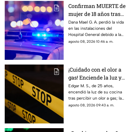
Confirman MUERTE de
mujer de 18 años tras
ser atropellada en
Dana Mael G. A. perdió la vida
en las instalaciones del
Ciudad Juárez
Hospital General debido a la
gravedad de las lesiones
agosto 08, 2026 10:46 a. m.
provocadas por el fuerte
impacto.
¡Cuidado con el olor a
gas! Enciende la luz y
genera explosión en
Edgar M. S., de 25 años,
encendió la luz de su cocina
vivienda de Ciudad
tras percibir un olor a gas; la
Juárez
chispante detonación le
agosto 08, 2026 09:43 a. m.
provocó quemaduras en el
60% de su cuerpo.