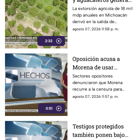
pérdidas de 18 mil mdp
La extorsión agrícola de 18 mil
mdp anuales en Michoacán
en Michoacán
derivó en la salida de
inspectores de EE. UU.,
agosto 07, 2026 11:58 p. m.
frenando la exportación de
2:32
aguacate y provocando
severas pérdidas
Oposición acusa a
Morena de usar
censura para ocultar
Sectores opositores
denunciaron que Morena
seńalamientos de
recurre a la censura para
narcopolítica
imponer su versión oficial y
agosto 07, 2026 11:57 p. m.
desestimar señalamientos que
0:51
vinculan a la 4T con la
narcopolítica.
Testigos protegidos
también ponen bajo