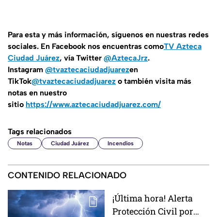
Para esta y más información, síguenos en nuestras redes
sociales. En Facebook nos encuentras como
TV Azteca
Ciudad Juárez
, vía Twitter
@AztecaJrz
.
Instagram
@tvaztecaciudadjuarez
en
TikTok
@tvaztecaciudadjuarez
o también visita más
notas en nuestro
sitio
https://www.aztecaciudadjuarez.com/
Tags relacionados
Notas
Ciudad Juárez
Incendios
CONTENIDO RELACIONADO
¡Última hora! Alerta
Protección Civil por