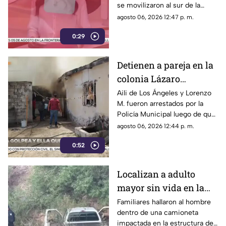
se movilizaron al sur de la
capital tras el descubrimiento
agosto 06, 2026 12:47 p. m.
de restos humanos ocultos en
0:29
un terreno.
Detienen a pareja en la
colonia Lázaro
Cárdenas tras riña,
Aili de Los Ángeles y Lorenzo
M. fueron arrestados por la
agresión física y un
Policía Municipal luego de que
incendio
el hombre agrediera a la mujer
agosto 06, 2026 12:44 p. m.
y ella presuntamente iniciara
0:52
un fuego durante la disputa.
Localizan a adulto
mayor sin vida en la
carretera de
Familiares hallaron al hombre
dentro de una camioneta
Cuahtémoc; habría
impactada en la estructura de