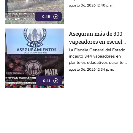
sufrido infarto al
un puente a la altura del
agosto 06, 2026 12:40 p. m.
volante
kilómetro 12; las autoridades
0:45
presumen una causa natural
previa al choque.
Aseguran más de 300
vapeadores en escuelas
de Chihuahua; detectan
La Fiscalía General del Estado
incautó 344 vapeadores en
dispositivo wax
planteles educativos durante el
ciclo escolar 2025-2026; 36
agosto 06, 2026 12:34 p. m.
de ellos contenían
0:41
concentrado de cannabis
conocido como “wax”.