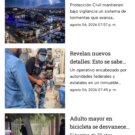
tormenta que se acerca
Protección Civil mantienen
bajo vigilancia un sistema de
a Ciudad Juárez y El
tormentas que avanza
Paso: piden extremar
lentamente hacia el suroeste y
agosto 06, 2026 07:57 p. m.
precauciones
que, de conservar su
intensidad y trayectoria, podría
ingresar a Ciudad Juárez
durante las próximas horas.
Revelan nuevos
detalles: Esto se sabe
sobre el hallazgo de un
Un operativo encabezado por
autoridades federales y
lagarto y un tigre de
estatales en un inmueble
bengala en un
habilitado como autolavado en
agosto 06, 2026 07:45 p. m.
autolavado de Juárez
Ciudad Juárez dejó como
saldo el aseguramiento de un
tigre de bengala, un cocodrilo
y cinco perros.
Adulto mayor en
bicicleta se desvanece y
pierde la vida en la