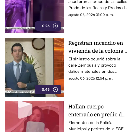
acudieron al cruce de las calles
huellas de violencia
Prado de las Rosas y Prados de
Azucenas tras el reporte del
agosto 06, 2026 01:00 p. m.
hallazgo; peritos indagan la
0:26
causa del fallecimiento.
Registran incendio en
vivienda de la colonia
Fronteriza; bomberos
El siniestro ocurrió sobre la
calle Zempuala y provocó
controlan las llamas
daños materiales en dos
habitaciones; Protección Civil
agosto 06, 2026 12:54 p. m.
descartó personas lesionadas y
0:46
fugas de gas.
Hallan cuerpo
enterrado en predio de
la colonia División del
Elementos de la Policía
Municipal y peritos de la FGE
Norte en Chihuahua