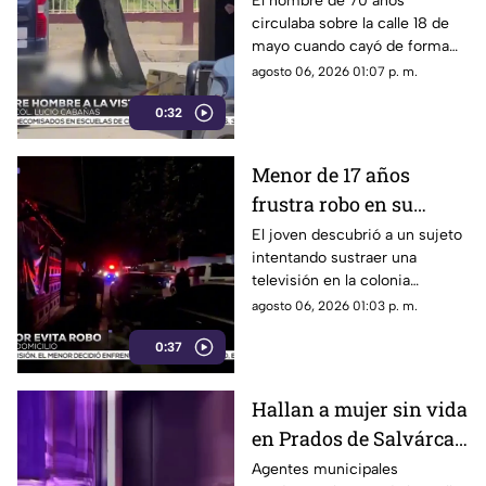
El hombre de 70 años
circulaba sobre la calle 18 de
colonia Lucio Cabañas
mayo cuando cayó de forma
repentina; paramédicos
agosto 06, 2026 01:07 p. m.
acudieron al lugar pero ya no
0:32
contaba con signos vitales.
Menor de 17 años
frustra robo en su
domicilio de
El joven descubrió a un sujeto
intentando sustraer una
Cuauhtémoc; resulta
televisión en la colonia
herido de la mano
Reforma; tras forcejear con el
agosto 06, 2026 01:03 p. m.
presunto delincuente, este
0:37
huyó sin lograr el cometido.
Hallan a mujer sin vida
en Prados de Salvárcar;
cuerpo no presentaba
Agentes municipales