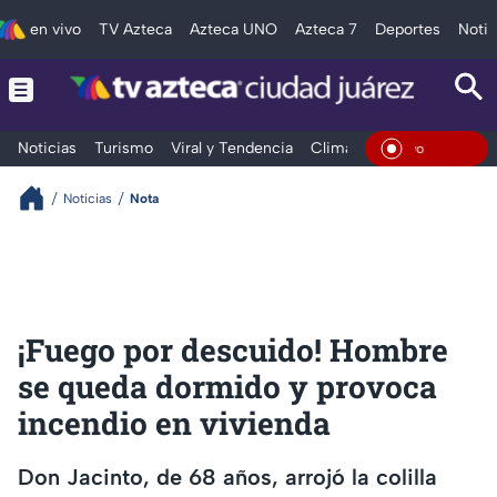
en vivo
TV Azteca
Azteca UNO
Azteca 7
Deportes
Notic
Noticias
Turismo
Viral y Tendencia
Clima
Deportes
Espec
En Vivo
Noticias
Nota
¡Fuego por descuido! Hombre
se queda dormido y provoca
incendio en vivienda
Don Jacinto, de 68 años, arrojó la colilla