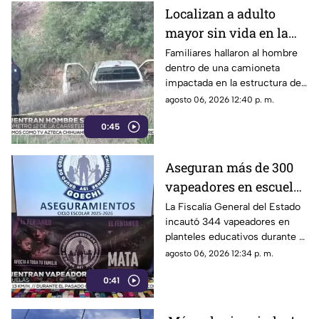
Localizan a adulto
mayor sin vida en la
carretera de
Familiares hallaron al hombre
dentro de una camioneta
Cuahtémoc; habría
impactada en la estructura de
sufrido infarto al
un puente a la altura del
agosto 06, 2026 12:40 p. m.
volante
kilómetro 12; las autoridades
0:45
presumen una causa natural
previa al choque.
Aseguran más de 300
vapeadores en escuelas
de Chihuahua; detectan
La Fiscalía General del Estado
incautó 344 vapeadores en
dispositivo wax
planteles educativos durante el
ciclo escolar 2025-2026; 36
agosto 06, 2026 12:34 p. m.
de ellos contenían
0:41
concentrado de cannabis
conocido como “wax”.