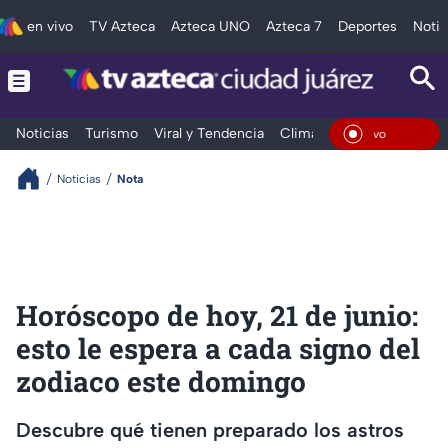
en vivo
TV Azteca
Azteca UNO
Azteca 7
Deportes
Notic
Noticias
Turismo
Viral y Tendencia
Clima
Deportes
Espec
En Vi
Noticias
Nota
Horóscopo de hoy, 21 de junio:
esto le espera a cada signo del
zodiaco este domingo
Descubre qué tienen preparado los astros