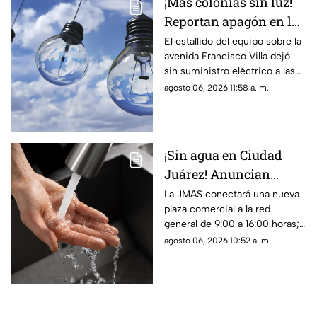
¡Más colonias sin luz!
Reportan apagón en la
zona de Altavista tras
El estallido del equipo sobre la
avenida Francisco Villa dejó
explosión de
sin suministro eléctrico a las
transformador
colonias Altavista, Insurgentes
agosto 06, 2026 11:58 a. m.
y sectores de la 16 de
Septiembre
¡Sin agua en Ciudad
Juárez! Anuncian
suspensión del servicio
La JMAS conectará una nueva
plaza comercial a la red
para este viernes 7 de
general de 9:00 a 16:00 horas;
agosto
habrá baja presión, suspensión
agosto 06, 2026 10:52 a. m.
del servicio y cierres parciales
en la carretera Juárez-Porvenir