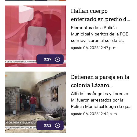
Hallan cuerpo
enterrado en predio de
la colonia División del
Elementos de la Policía
Municipal y peritos de la FGE
Norte en Chihuahua
se movilizaron al sur de la
capital tras el descubrimiento
agosto 06, 2026 12:47 p. m.
de restos humanos ocultos en
0:29
un terreno.
Detienen a pareja en la
colonia Lázaro
Cárdenas tras riña,
Aili de Los Ángeles y Lorenzo
M. fueron arrestados por la
agresión física y un
Policía Municipal luego de que
incendio
el hombre agrediera a la mujer
agosto 06, 2026 12:44 p. m.
y ella presuntamente iniciara
0:52
un fuego durante la disputa.