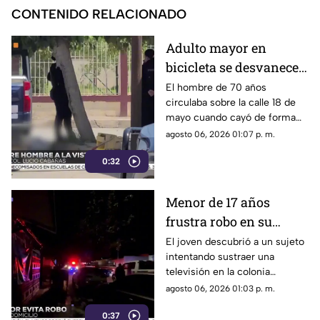
CONTENIDO RELACIONADO
Adulto mayor en
bicicleta se desvanece y
pierde la vida en la
El hombre de 70 años
circulaba sobre la calle 18 de
colonia Lucio Cabañas
mayo cuando cayó de forma
repentina; paramédicos
agosto 06, 2026 01:07 p. m.
acudieron al lugar pero ya no
0:32
contaba con signos vitales.
Menor de 17 años
frustra robo en su
domicilio de
El joven descubrió a un sujeto
intentando sustraer una
Cuauhtémoc; resulta
televisión en la colonia
herido de la mano
Reforma; tras forcejear con el
agosto 06, 2026 01:03 p. m.
presunto delincuente, este
0:37
huyó sin lograr el cometido.