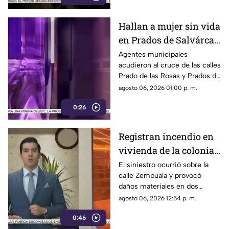
Hallan a mujer sin vida
en Prados de Salvárcar;
cuerpo no presentaba
Agentes municipales
acudieron al cruce de las calles
huellas de violencia
Prado de las Rosas y Prados de
Azucenas tras el reporte del
agosto 06, 2026 01:00 p. m.
hallazgo; peritos indagan la
0:26
causa del fallecimiento.
Registran incendio en
vivienda de la colonia
Fronteriza; bomberos
El siniestro ocurrió sobre la
calle Zempuala y provocó
controlan las llamas
daños materiales en dos
habitaciones; Protección Civil
agosto 06, 2026 12:54 p. m.
descartó personas lesionadas y
0:46
fugas de gas.