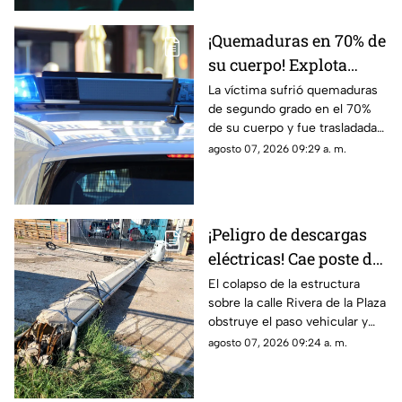
tercer grado
¡Quemaduras en 70% de
su cuerpo! Explota
tanque de gas en
La víctima sufrió quemaduras
de segundo grado en el 70%
Parajes del Sur y deja a
de su cuerpo y fue trasladada
una persona grave
de urgencia al Hospital General
agosto 07, 2026 09:29 a. m.
de Ciudad Juárez.
¡Peligro de descargas
eléctricas! Cae poste de
concreto tras
El colapso de la estructura
sobre la calle Rivera de la Plaza
TORMENTAS y bloquea
obstruye el paso vehicular y
calles en Ciudad Juárez
mantiene en alerta a los
agosto 07, 2026 09:24 a. m.
vecinos por riesgo de
descargas eléctricas