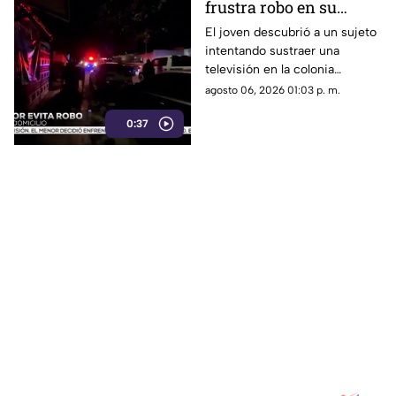
frustra robo en su
domicilio de
El joven descubrió a un sujeto
intentando sustraer una
Cuauhtémoc; resulta
televisión en la colonia
herido de la mano
Reforma; tras forcejear con el
agosto 06, 2026 01:03 p. m.
presunto delincuente, este
0:37
huyó sin lograr el cometido.