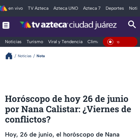
en vivo
TV Azteca
Azteca UNO
Azteca 7
Deportes
Notic
Noticias
Turismo
Viral y Tendencia
Clima
Deportes
Espec
En Vivo
Noticias
Nota
Horóscopo de hoy 26 de junio
por Nana Calistar: ¿Viernes de
conflictos?
Hoy, 26 de junio, el horóscopo de Nana