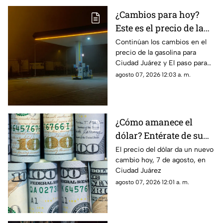
¿Cambios para hoy?
Este es el precio de la
gasolina para Ciudad
Continúan los cambios en el
precio de la gasolina para
Juárez y El Paso
Ciudad Juárez y El paso para
hoy, 7 de agosto
agosto 07, 2026 12:03 a. m.
¿Cómo amanece el
dólar? Entérate de su
precio hoy, 7 de agosto,
El precio del dólar da un nuevo
cambio hoy, 7 de agosto, en
en Ciudad Juárez
Ciudad Juárez
agosto 07, 2026 12:01 a. m.