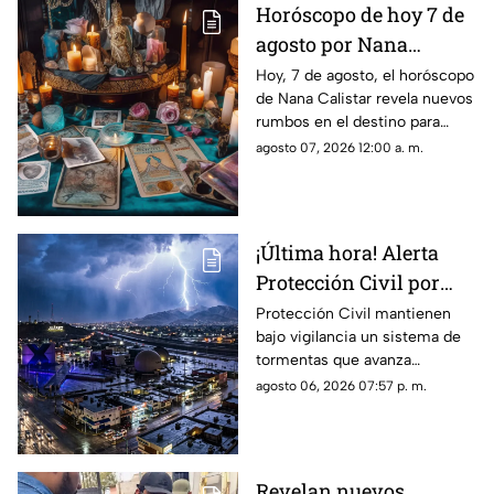
Horóscopo de hoy 7 de
agosto por Nana
Calistar: Este será tu
Hoy, 7 de agosto, el horóscopo
de Nana Calistar revela nuevos
mejor beneficio
rumbos en el destino para
estos signos
agosto 07, 2026 12:00 a. m.
¡Última hora! Alerta
Protección Civil por
tormenta que se acerca
Protección Civil mantienen
bajo vigilancia un sistema de
a Ciudad Juárez y El
tormentas que avanza
Paso: piden extremar
lentamente hacia el suroeste y
agosto 06, 2026 07:57 p. m.
precauciones
que, de conservar su
intensidad y trayectoria, podría
ingresar a Ciudad Juárez
durante las próximas horas.
Revelan nuevos