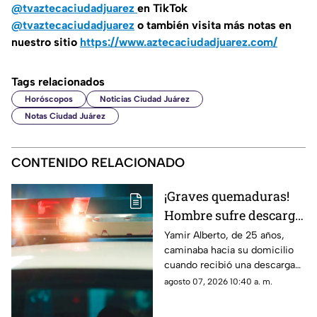
@tvaztecaciudadjuarez
en TikTok
@tvaztecaciudadjuarez
o también visita más notas en
nuestro sitio
https://www.aztecaciudadjuarez.com/
Tags relacionados
Horóscopos
Noticias Ciudad Juárez
Notas Ciudad Juárez
CONTENIDO RELACIONADO
¡Graves quemaduras!
Hombre sufre descarga
eléctrica por pisar
Yamir Alberto, de 25 años,
caminaba hacia su domicilio
cable expuesto en
cuando recibió una descarga
banqueta de Ciudad
eléctrica; fue trasladado de
agosto 07, 2026 10:40 a. m.
Juárez
urgencia al Hospital General
con lesiones de segundo y