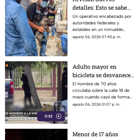
detalles: Esto se sabe
sobre el hallazgo de un
Un operativo encabezado por
autoridades federales y
lagarto y un tigre de
estatales en un inmueble
bengala en un
habilitado como autolavado en
agosto 06, 2026 07:45 p. m.
autolavado de Juárez
Ciudad Juárez dejó como
saldo el aseguramiento de un
tigre de bengala, un cocodrilo
y cinco perros.
Adulto mayor en
bicicleta se desvanece y
pierde la vida en la
El hombre de 70 años
circulaba sobre la calle 18 de
colonia Lucio Cabañas
mayo cuando cayó de forma
repentina; paramédicos
agosto 06, 2026 01:07 p. m.
acudieron al lugar pero ya no
0:32
contaba con signos vitales.
Menor de 17 años