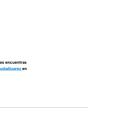
nos encuentras
iudadjuarez
en