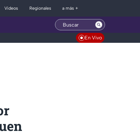
Regionales
Videos
a más +
En Vivo
or
buen