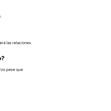
.
rá las relaciones.
o?
erzo pese que