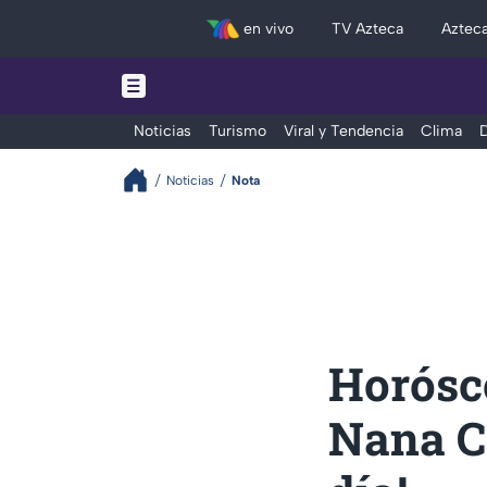
en vivo
TV Azteca
Aztec
Noticias
Turismo
Viral y Tendencia
Clima
D
Noticias
Nota
Horósco
Nana Ca